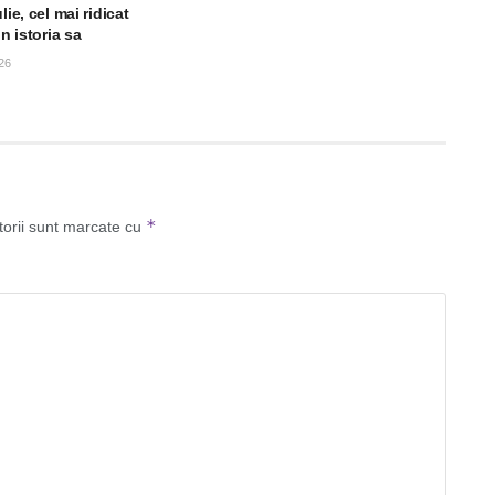
lie, cel mai ridicat
in istoria sa
26
*
torii sunt marcate cu