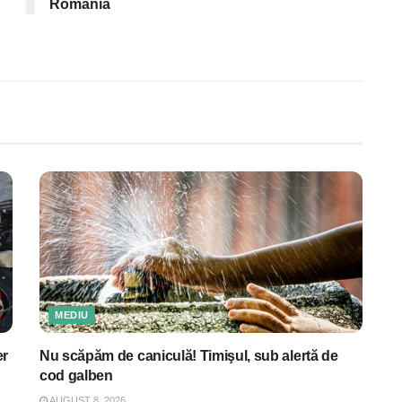
România
MEDIU
er
Nu scăpăm de caniculă! Timişul, sub alertă de
cod galben
AUGUST 8, 2026