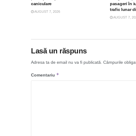
caniculare
pasageri în iu
trafic lunar d
AUGUST 7, 2026
AUGUST 7, 20
Lasă un răspuns
Adresa ta de email nu va fi publicată.
Câmpurile obliga
*
Comentariu