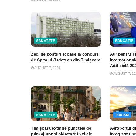
SĂNĂTATE
EDUCAȚIE
Zeci de posturi scoase la concurs
Aur pentru T
de Spitalul Județean din Timișoara
Internațional
Artificială 20
AUGUST 7, 2026
AUGUST 7, 20
SĂNĂTATE
TURISM
Timișoara extinde punctele de
Aeroportul d
prim ajutor și hidratare în zilele
înregistrat p