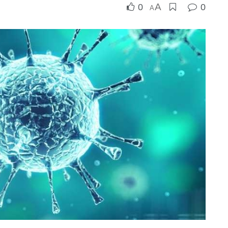
A
0
0
A