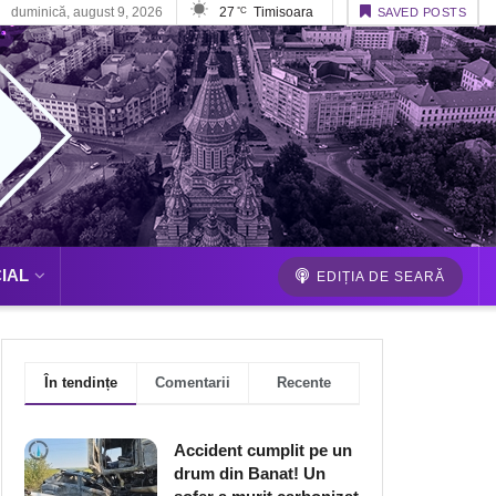
duminică, august 9, 2026
27
Timisoara
°C
SAVED POSTS
IAL
EDIȚIA DE SEARĂ
În tendințe
Comentarii
Recente
Accident cumplit pe un
drum din Banat! Un