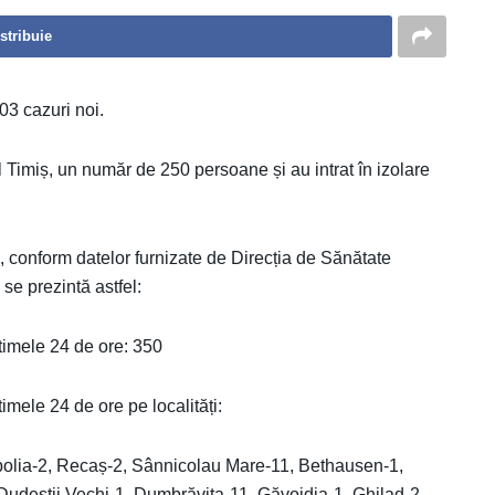
stribuie
03 cazuri noi.
țul Timiș, un număr de 250 persoane și au intrat în izolare
ș, conform datelor furnizate de Direcția de Sănătate
se prezintă astfel:
imele 24 de ore: 350
ele 24 de ore pe localități:
bolia-2, Recaș-2, Sânnicolau Mare-11, Bethausen-1,
Dudeștii Vechi-1, Dumbrăvița-11, Găvojdia-1, Ghilad-2,