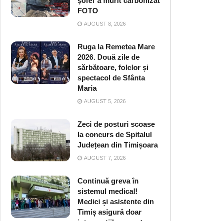
şofer a murit carbonizat
FOTO
AUGUST 8, 2026
Ruga la Remetea Mare
2026. Două zile de
sărbătoare, folclor și
spectacol de Sfânta
Maria
AUGUST 5, 2026
Zeci de posturi scoase
la concurs de Spitalul
Județean din Timișoara
AUGUST 7, 2026
Continuă greva în
sistemul medical!
Medici și asistente din
Timiș asigură doar