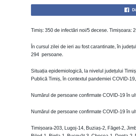
Di
Timiș: 350 de infectări noi/5 decese. Timișoara: 2
În cursul zilei de ieri au fost carantinate, în jude
294 persoane.
Situația epidemiologică, la nivelul județului Timi
Publică Timiș, în contextul pandemiei COVID-19, 
Numărul de persoane confirmate COVID-19 în ult
Numărul de persoane confirmate COVID-19 în ultim
Timișoara-203, Lugoj-14, Buziaș-2, Făget-2, Jim
Biled-1, Birda-1, Bucovăt-3, Checea-1, Denta-2, 