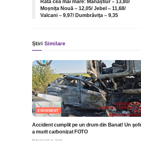
Rata cea mai mare: Mănăștiur – 13,80/
Moșnița Nouă – 12,05/ Jebel – 11,68/
Valcani – 9,97/ Dumbrăvița – 9,35
Știri
Similare
EVENIMENT
Accident cumplit pe un drum din Banat! Un şof
a murit carbonizat FOTO
AUGUST 8, 2026