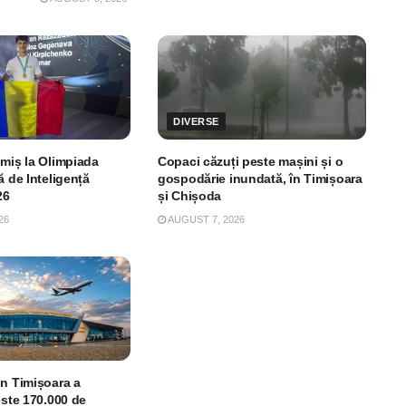
DIVERSE
imiș la Olimpiada
Copaci căzuți peste mașini și o
ă de Inteligență
gospodărie inundată, în Timișoara
26
și Chișoda
26
AUGUST 7, 2026
in Timișoara a
este 170.000 de