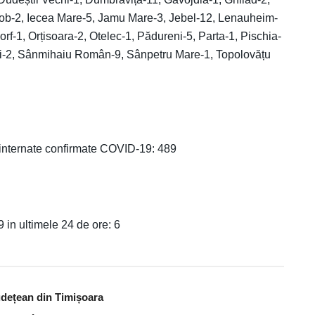
tlob-2, Iecea Mare-5, Jamu Mare-3, Jebel-12, Lenauheim-
rf-1, Orțisoara-2, Otelec-1, Pădureni-5, Parta-1, Pischia-
i-2, Sânmihaiu Român-9, Sânpetru Mare-1, Topolovățu
 internate confirmate COVID-19: 489
in ultimele 24 de ore: 6
udețean din Timișoara