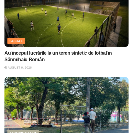
SOCIAL
Au început lucrările la un teren sintetic de fotbal în
Sânmihaiu Român
AUGUST 6, 2026