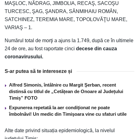
MAŞLOC, NĂDRAG, JIMBOLIA, RECAŞ, SACOŞU
TURCESC, ŞAG, ŞANDRA, SÂNMIHAIU ROMÂN,
SATCHINEZ, TEREMIA MARE, TOPOLOVĂŢU MARE,
VARIAŞ – 1.
Numărul total de morţi a ajuns la 1.749, după ce în ultimele
24 de ore, au fost raportate cinci
decese din cauza
coronavirusului.
S-ar putea să te intereseze și
Alfred Simonis, întâlnire cu Margit Şerban, recent
distinsă cu titlul de „Cetățean de Onoare al Județului
Timiș” FOTO
Expunerea repetată la aer condiţionat ne poate
îmbolnăvi! Un medic din Timişoara vine cu sfaturi utile
Alte date privind situația epidemiologică, la nivelul
județului Timiș: