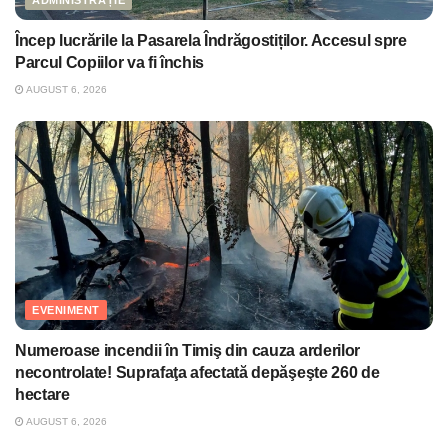
ADMINISTRAȚIE
Încep lucrările la Pasarela Îndrăgostiților. Accesul spre
Parcul Copiilor va fi închis
AUGUST 6, 2026
EVENIMENT
Numeroase incendii în Timiş din cauza arderilor
necontrolate! Suprafaţa afectată depăşeşte 260 de
hectare
AUGUST 6, 2026