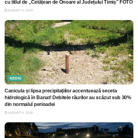
cu titlul de „Cetățean de Onoare al Județului Timiș” FOTO
AUGUST 6, 2026
MEDIU
Canicula și lipsa precipitațiilor accentuează seceta
hidrologică în Banat! Debitele râurilor au scăzut sub 30%
din normalul perioadei
AUGUST 6, 2026