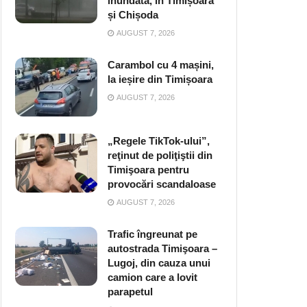
inundată, în Timișoara
și Chișoda
AUGUST 7, 2026
Carambol cu 4 mașini,
la ieșire din Timișoara
AUGUST 7, 2026
„Regele TikTok-ului”,
reţinut de poliţiştii din
Timişoara pentru
provocări scandaloase
AUGUST 7, 2026
Trafic îngreunat pe
autostrada Timişoara –
Lugoj, din cauza unui
camion care a lovit
parapetul