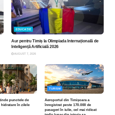
EDUCAȚIE
Aur pentru Timiș la Olimpiada Internațională de
Inteligență Artificială 2026
AUGUST 7, 2026
TURISM
tinde punctele de
Aeroportul din Timișoara a
 hidratare în zilele
înregistrat peste 170.000 de
pasageri în iulie, cel mai ridicat
trafic lunar din istoria sa