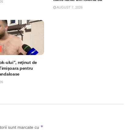
26
AUGUST 7, 2026
k-ului”, reţinut de
n Timişoara pentru
andaloase
26
*
torii sunt marcate cu