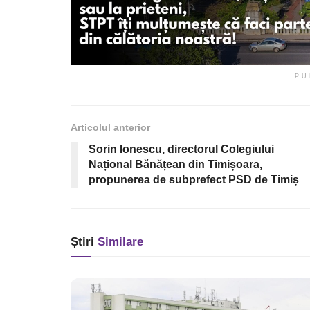
PU
Articolul anterior
Sorin Ionescu, directorul Colegiului
Național Bănățean din Timișoara,
propunerea de subprefect PSD de Timiș
Știri
Similare