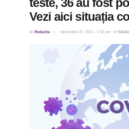
teste, 36 au fost p
Vezi aici situația 
de
Redacția
decembrie 21, 2021 ◦ 1:52 pm
in
Sănăta