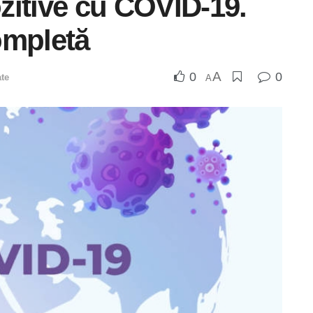
ozitive cu COVID-19.
completă
A
0
0
te
A