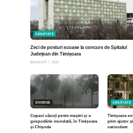
SĂNĂTATE
Zeci de posturi scoase la concurs de Spitalul
Județean din Timișoara
AUGUST 7, 2026
DIVERSE
SĂNĂTATE
Copaci căzuți peste mașini și o
Timișoara ex
gospodărie inundată, în Timișoara
prim ajutor și
și Chișoda
caniculare