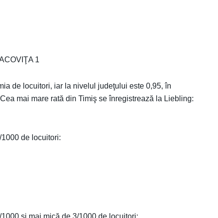
RACOVIŢA 1
a de locuitori, iar la nivelul judeţului este 0,95, în
 Cea mai mare rată din Timiş se înregistrează la Liebling:
/1000 de locuitori:
2/1000 și mai mică de 3/1000 de locuitori: