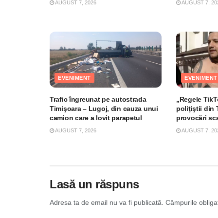
AUGUST 7, 2026
AUGUST 7, 20
EVENIMENT
EVENIMENT
Trafic îngreunat pe autostrada
„Regele TikTo
Timişoara – Lugoj, din cauza unui
poliţiştii di
camion care a lovit parapetul
provocări sc
AUGUST 7, 2026
AUGUST 7, 20
Lasă un răspuns
Adresa ta de email nu va fi publicată.
Câmpurile obliga