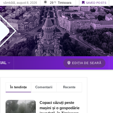
sâmbătă, august 8, 2026
29
Timisoara
°C
SAVED POSTS
IAL
EDIȚIA DE SEARĂ
În tendințe
Comentarii
Recente
Copaci căzuți peste
mașini și o gospodărie