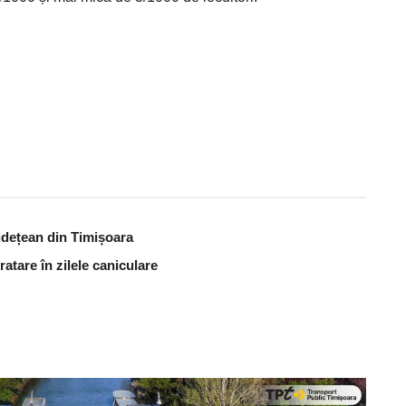
udețean din Timișoara
atare în zilele caniculare