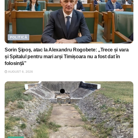
POLITICĂ
Sorin Şipoş, atac la Alexandru Rogobete: „Trece și vara
și Spitalul pentru mari arși Timișoara nu a fost dat în
folosință”
AUGUST 6, 2026