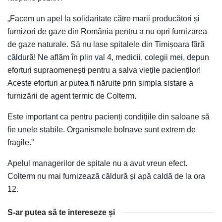
„Facem un apel la solidaritate către marii producători și
furnizori de gaze din România pentru a nu opri furnizarea
de gaze naturale. Să nu lase spitalele din Timișoara fără
căldură! Ne aflăm în plin val 4, medicii, colegii mei, depun
eforturi supraomenești pentru a salva viețile pacienților!
Aceste eforturi ar putea fi năruite prin simpla sistare a
furnizării de agent termic de Colterm.
Este important ca pentru pacienți condițiile din saloane să
fie unele stabile. Organismele bolnave sunt extrem de
fragile.”
Apelul managerilor de spitale nu a avut vreun efect.
Colterm nu mai furnizează căldură și apă caldă de la ora
12.
S-ar putea să te intereseze și