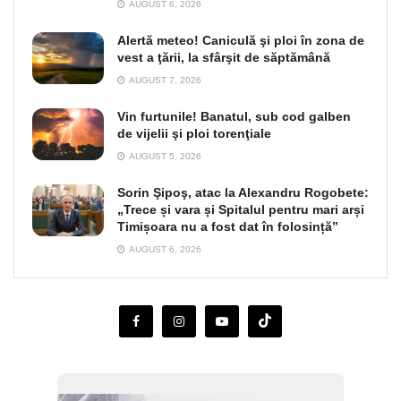
AUGUST 6, 2026
Alertă meteo! Caniculă şi ploi în zona de
vest a ţării, la sfârşit de săptămână
AUGUST 7, 2026
Vin furtunile! Banatul, sub cod galben
de vijelii şi ploi torenţiale
AUGUST 5, 2026
Sorin Şipoş, atac la Alexandru Rogobete:
„Trece și vara și Spitalul pentru mari arși
Timișoara nu a fost dat în folosință”
AUGUST 6, 2026