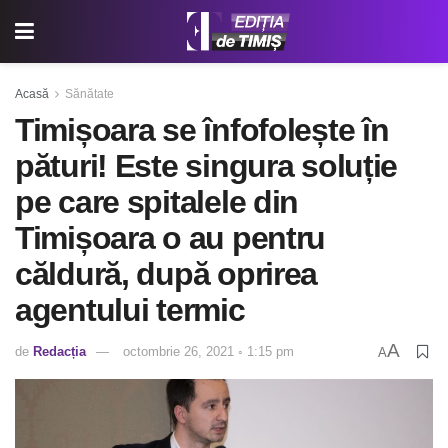
Acasă
Sănătate
Timișoara se înfofolește în
pături! Este singura soluție
pe care spitalele din
Timișoara o au pentru
căldură, după oprirea
agentului termic
A
de
Redacția
octombrie 26, 2021 ◦ 1:15 pm
A