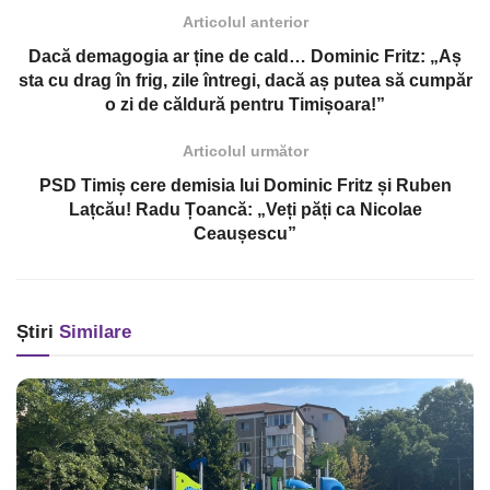
Articolul anterior
Dacă demagogia ar ține de cald… Dominic Fritz: „Aș
sta cu drag în frig, zile întregi, dacă aș putea să cumpăr
o zi de căldură pentru Timișoara!”
Articolul următor
PSD Timiș cere demisia lui Dominic Fritz și Ruben
Lațcău! Radu Țoancă: „Veți păți ca Nicolae
Ceaușescu”
Știri
Similare