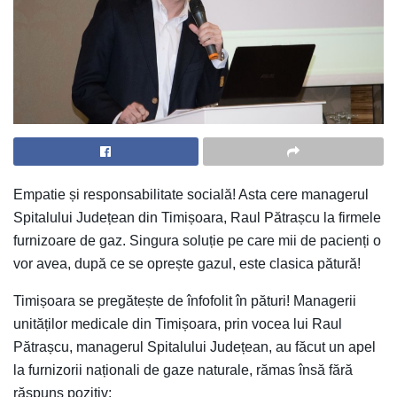
Empatie și responsabilitate socială! Asta cere managerul
Spitalului Județean din Timișoara, Raul Pătrașcu la firmele
furnizoare de gaz. Singura soluție pe care mii de pacienți o
vor avea, după ce se oprește gazul, este clasica pătură!
Timișoara se pregătește de înfofolit în pături! Managerii
unităților medicale din Timișoara, prin vocea lui Raul
Pătrașcu, managerul Spitalului Județean, au făcut un apel
la furnizorii naționali de gaze naturale, rămas însă fără
răspuns pozitiv: