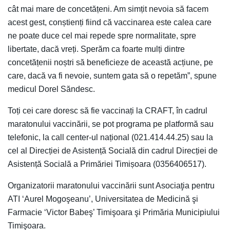
cât mai mare de concetățeni. Am simțit nevoia să facem
acest gest, conștienți fiind că vaccinarea este calea care
ne poate duce cel mai repede spre normalitate, spre
libertate, dacă vreți. Sperăm ca foarte mulți dintre
concetățenii noștri să beneficieze de această acțiune, pe
care, dacă va fi nevoie, suntem gata să o repetăm”, spune
medicul Dorel Săndesc.
Toți cei care doresc să fie vaccinați la CRAFT, în cadrul
maratonului vaccinării, se pot programa pe platformă sau
telefonic, la call center-ul național (021.414.44.25) sau la
cel al Direcției de Asistență Socială din cadrul Direcției de
Asistență Socială a Primăriei Timișoara (0356406517).
Organizatorii maratonului vaccinării sunt Asociaţia pentru
ATI ‘Aurel Mogoşeanu’, Universitatea de Medicină şi
Farmacie ‘Victor Babeş’ Timişoara şi Primăria Municipiului
Timişoara.