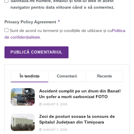
Salvează-mi numele, emailul și site-ul web în acest
navigator pentru data viitoare când o să comentez.
*
Privacy Policy Agreement
Sunt de acord cu termenii și condițiile de utilizare și cu
Politica
de confidențialitate
.
În tendințe
Comentarii
Recente
Accident cumplit pe un drum din Banat!
Un şofer a murit carbonizat FOTO
AUGUST 8, 2026
Zeci de posturi scoase la concurs de
Spitalul Județean din Timișoara
AUGUST 7, 2026