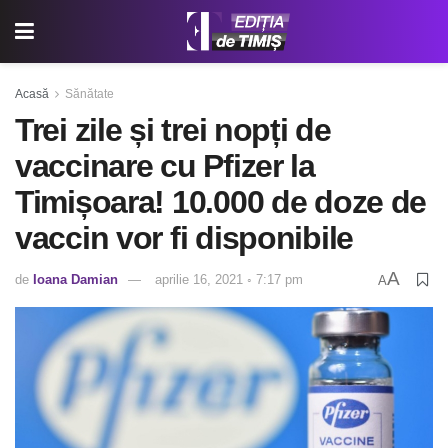
Acasă
Sănătate
Trei zile și trei nopți de
vaccinare cu Pfizer la
Timișoara! 10.000 de doze de
vaccin vor fi disponibile
A
de
Ioana Damian
aprilie 16, 2021 ◦ 7:17 pm
A