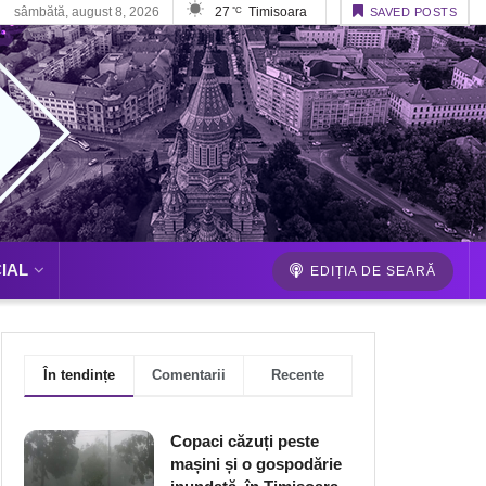
sâmbătă, august 8, 2026
27
Timisoara
°C
SAVED POSTS
IAL
EDIȚIA DE SEARĂ
În tendințe
Comentarii
Recente
Copaci căzuți peste
mașini și o gospodărie