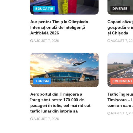
EDUCAȚIE
DIVERSE
Aur pentru Timiș la Olimpiada
Copaci căzuți
Internațională de Inteligență
gospodărie i
Artificială 2026
și Chișoda
AUGUST 7, 2026
AUGUST 7, 20
TURISM
EVENIMENT
Aeroportul din Timișoara a
Trafic îngre
înregistrat peste 170.000 de
Timişoara – 
pasageri în iulie, cel mai ridicat
camion care a
trafic lunar din istoria sa
AUGUST 7, 20
AUGUST 7, 2026