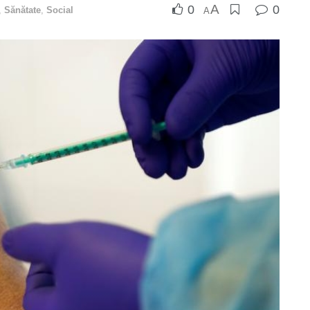
A
0
0
,
Sănătate
,
Social
A