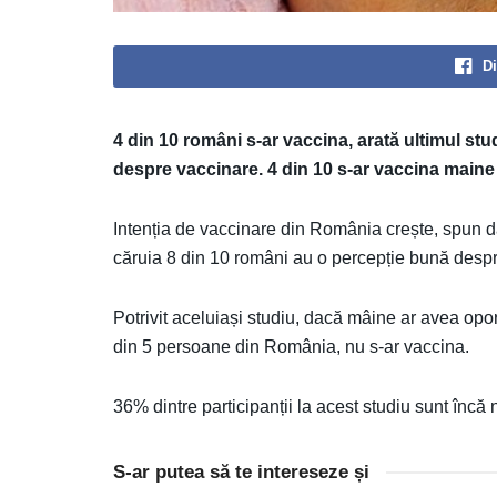
Di
4 din 10 români s-ar vaccina, arată ultimul st
despre vaccinare. 4 din 10 s-ar vaccina maine
Intenția de vaccinare din România crește, spun da
căruia 8 din 10 români au o percepție bună desp
Potrivit aceluiași studiu, dacă mâine ar avea opor
din 5 persoane din România, nu s-ar vaccina.
36% dintre participanții la acest studiu sunt încă 
S-ar putea să te intereseze și