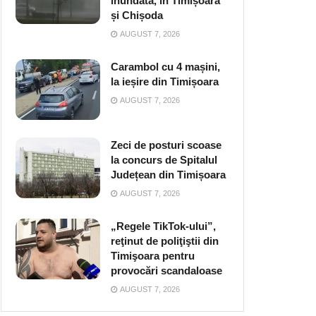
inundată, în Timișoara
și Chișoda
AUGUST 7, 2026
Carambol cu 4 mașini,
la ieșire din Timișoara
AUGUST 7, 2026
Zeci de posturi scoase
la concurs de Spitalul
Județean din Timișoara
AUGUST 7, 2026
„Regele TikTok-ului”,
reţinut de poliţiştii din
Timişoara pentru
provocări scandaloase
AUGUST 7, 2026