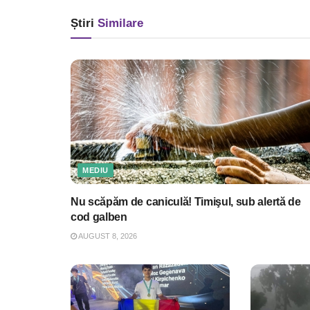
Știri
Similare
MEDIU
Nu scăpăm de caniculă! Timişul, sub alertă de
cod galben
AUGUST 8, 2026