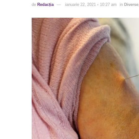
de
Redacția
ianuarie 22, 2021 ◦ 10:27 am
in
Diverse