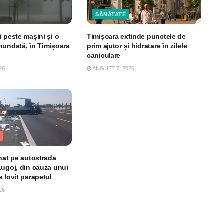
SĂNĂTATE
 peste mașini și o
Timișoara extinde punctele de
nundată, în Timișoara
prim ajutor și hidratare în zilele
caniculare
26
AUGUST 7, 2026
unat pe autostrada
Lugoj, din cauza unui
 lovit parapetul
26