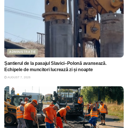
ADMINISTRAȚIE
Șantierul de la pasajul Slavici–Polonă avansează.
Echipele de muncitori lucrează zi și noapte
AUGUST 7, 2026