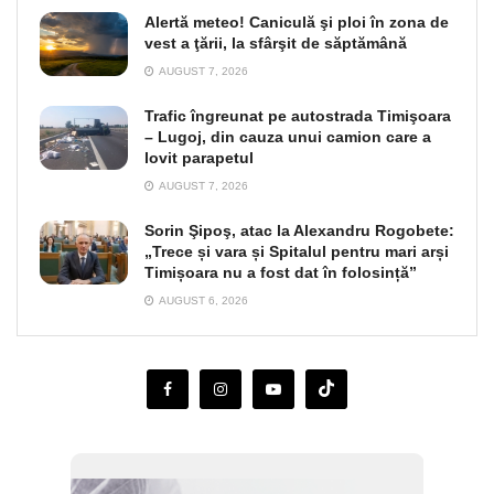
Alertă meteo! Caniculă şi ploi în zona de
vest a ţării, la sfârşit de săptămână
AUGUST 7, 2026
Trafic îngreunat pe autostrada Timişoara
– Lugoj, din cauza unui camion care a
lovit parapetul
AUGUST 7, 2026
Sorin Şipoş, atac la Alexandru Rogobete:
„Trece și vara și Spitalul pentru mari arși
Timișoara nu a fost dat în folosință”
AUGUST 6, 2026