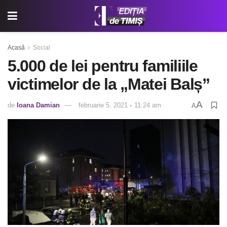
Acasă
Social
5.000 de lei pentru familiile
victimelor de la „Matei Balș”
A
de
Ioana Damian
februarie 5, 2021 ◦ 11:24 am
A