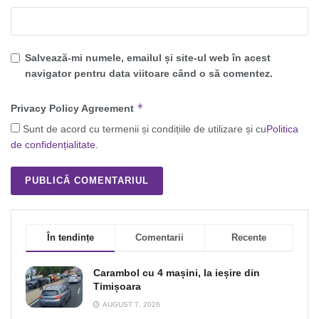
Salvează-mi numele, emailul și site-ul web în acest
navigator pentru data viitoare când o să comentez.
*
Privacy Policy Agreement
Sunt de acord cu termenii și condițiile de utilizare și cu
Politica
de confidențialitate
.
În tendințe
Comentarii
Recente
Carambol cu 4 mașini, la ieșire din
Timișoara
AUGUST 7, 2026