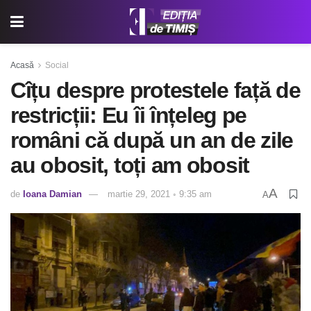
Acasă
Social
Cîțu despre protestele față de
restricții: Eu îi înțeleg pe
români că după un an de zile
au obosit, toți am obosit
A
de
Ioana Damian
martie 29, 2021 ◦ 9:35 am
A