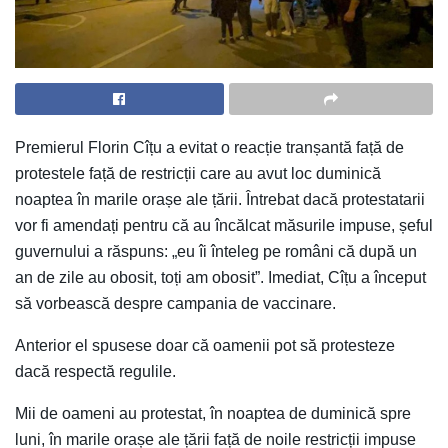
​Premierul Florin Cîțu a evitat o reacție tranșantă față de
protestele față de restricții care au avut loc duminică
noaptea în marile orașe ale țării. Întrebat dacă protestatarii
vor fi amendați pentru că au încălcat măsurile impuse, șeful
guvernului a răspuns: „eu îi înteleg pe români că după un
an de zile au obosit, toți am obosit”. Imediat, Cîțu a început
să vorbească despre campania de vaccinare.
Anterior el spusese doar că oamenii pot să protesteze
dacă respectă regulile.
Mii de oameni au protestat, în noaptea de duminică spre
luni, în marile orașe ale țării față de noile restricții impuse