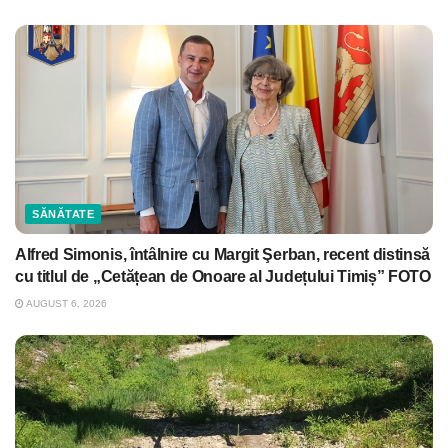
SĂNĂTATE
Alfred Simonis, întâlnire cu Margit Şerban, recent distinsă
cu titlul de „Cetățean de Onoare al Județului Timiș” FOTO
AUGUST 6, 2026