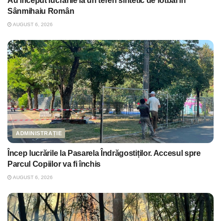
Au început lucrările la un teren sintetic de fotbal în
Sânmihaiu Român
AUGUST 6, 2026
ADMINISTRAȚIE
Încep lucrările la Pasarela Îndrăgostiților. Accesul spre
Parcul Copiilor va fi închis
AUGUST 6, 2026