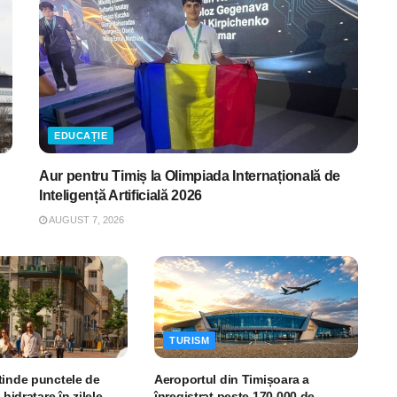
EDUCAȚIE
Aur pentru Timiș la Olimpiada Internațională de
Inteligență Artificială 2026
AUGUST 7, 2026
TURISM
tinde punctele de
Aeroportul din Timișoara a
 hidratare în zilele
înregistrat peste 170.000 de