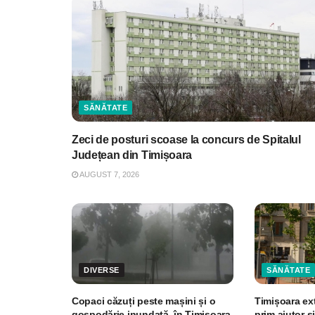
SĂNĂTATE
Zeci de posturi scoase la concurs de Spitalul
Județean din Timișoara
AUGUST 7, 2026
DIVERSE
SĂNĂTATE
Copaci căzuți peste mașini și o
Timișoara ex
gospodărie inundată, în Timișoara
prim ajutor și