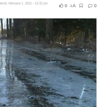
lizat: februarie 1, 2021 ◦ 12:32 pm
A
0
0
A