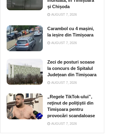
inundată, în Timișoara
și Chișoda
AUGUST 7, 2026
Carambol cu 4 mașini,
la ieșire din Timișoara
AUGUST 7, 2026
Zeci de posturi scoase
la concurs de Spitalul
Județean din Timișoara
AUGUST 7, 2026
„Regele TikTok-ului”,
reţinut de poliţiştii din
Timişoara pentru
provocări scandaloase
AUGUST 7, 2026