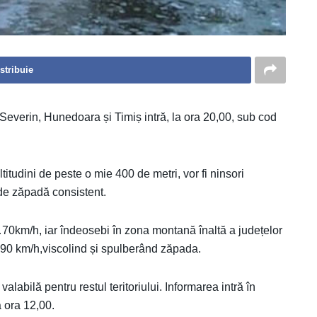
stribuie
Severin, Hunedoara și Timiș intră, la ora 20,00, sub cod
itudini de peste o mie 400 de metri, vor fi ninsori
 de zăpadă consistent.
…70km/h, iar îndeosebi în zona montană înaltă a județelor
 90 km/h,viscolind și spulberând zăpada.
labilă pentru restul teritoriului. Informarea intră în
 ora 12,00.