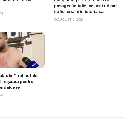
pasageri în iulie, cel mai ridicat
trafic lunar din istoria sa
26
AUGUST 7, 2026
k-ului”, reţinut de
n Timişoara pentru
andaloase
26