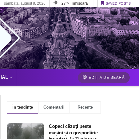
sâmbătă, august 8, 2026
27
Timisoara
°C
SAVED POSTS
IAL
EDIȚIA DE SEARĂ
În tendințe
Comentarii
Recente
Copaci căzuți peste
mașini și o gospodărie