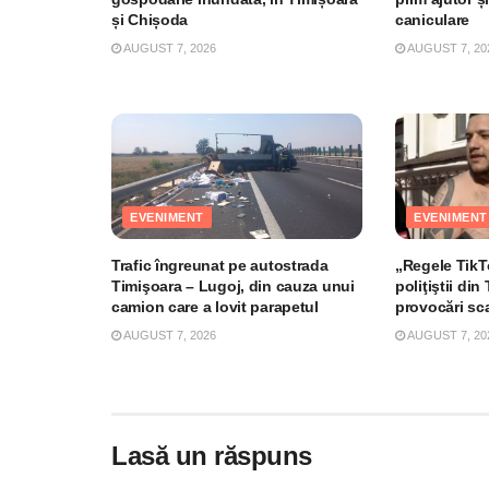
și Chișoda
caniculare
AUGUST 7, 2026
AUGUST 7, 20
EVENIMENT
EVENIMENT
Trafic îngreunat pe autostrada
„Regele TikTo
Timişoara – Lugoj, din cauza unui
poliţiştii di
camion care a lovit parapetul
provocări sc
AUGUST 7, 2026
AUGUST 7, 20
Lasă un răspuns