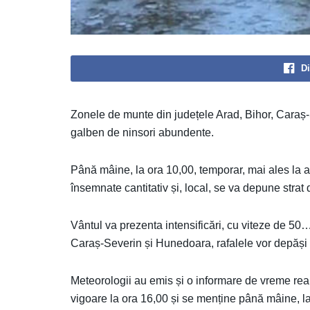
Di
Zonele de munte din județele Arad, Bihor, Caraș-
galben de ninsori abundente.
Până mâine, la ora 10,00, temporar, mai ales la alt
însemnate cantitativ și, local, se va depune strat
Vântul va prezenta intensificări, cu viteze de 50
Caraș-Severin și Hunedoara, rafalele vor depăși
Meteorologii au emis și o informare de vreme rea va
vigoare la ora 16,00 și se menține până mâine, la