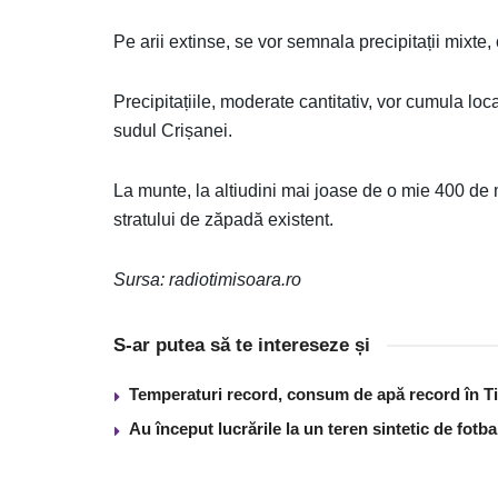
Pe arii extinse, se vor semnala precipitații mixte,
Precipitațiile, moderate cantitativ, vor cumula loc
sudul Crișanei.
La munte, la altiudini mai joase de o mie 400 de me
stratului de zăpadă existent.
Sursa: radiotimisoara.ro
S-ar putea să te intereseze și
Temperaturi record, consum de apă record în T
Au început lucrările la un teren sintetic de fot