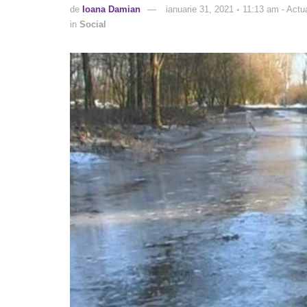
de
Ioana Damian
ianuarie 31, 2021 ◦ 11:13 am - Actua
in
Social