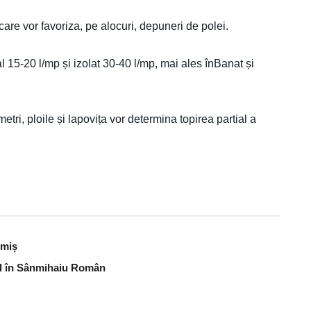
 care vor favoriza, pe alocuri, depuneri de polei.
al 15-20 l/mp și izolat 30-40 l/mp, mai ales înBanat și
tri, ploile și lapovița vor determina topirea partial a
imiș
bal în Sânmihaiu Român