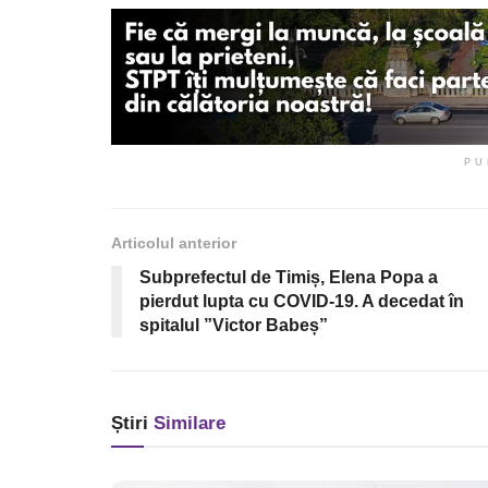
PU
Articolul anterior
Subprefectul de Timiș, Elena Popa a
pierdut lupta cu COVID-19. A decedat în
spitalul ”Victor Babeș”
Știri
Similare