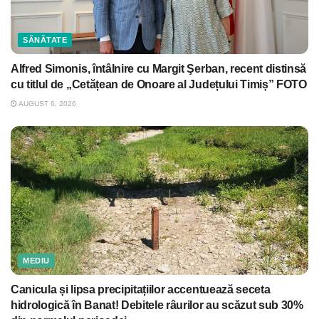
SĂNĂTATE
Alfred Simonis, întâlnire cu Margit Şerban, recent distinsă
cu titlul de „Cetățean de Onoare al Județului Timiș” FOTO
AUGUST 6, 2026
MEDIU
Canicula și lipsa precipitațiilor accentuează seceta
hidrologică în Banat! Debitele râurilor au scăzut sub 30%