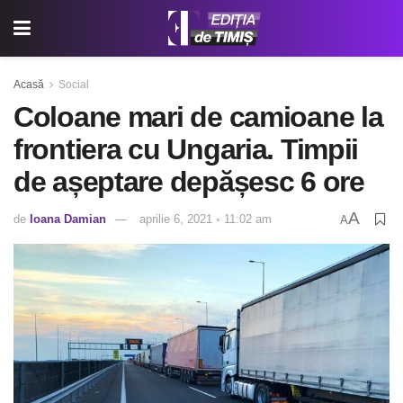
Acasă
Social
Coloane mari de camioane la
frontiera cu Ungaria. Timpii
de așeptare depășesc 6 ore
A
de
Ioana Damian
aprilie 6, 2021 ◦ 11:02 am
A