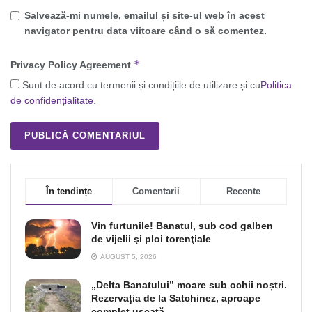
Salvează-mi numele, emailul și site-ul web în acest
navigator pentru data viitoare când o să comentez.
*
Privacy Policy Agreement
Sunt de acord cu termenii și condițiile de utilizare și cu
Politica
de confidențialitate
.
În tendințe
Comentarii
Recente
Vin furtunile! Banatul, sub cod galben
de vijelii şi ploi torenţiale
AUGUST 5, 2026
„Delta Banatului” moare sub ochii noștri.
Rezervația de la Satchinez, aproape
complet uscată