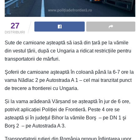
27
DISTRIBUIRI
Sute de camioane așteaptă să iasă din țară pe la vămile
din vestul țării, după ce Ungaria a ridicat restricțiile pentru
transportatorii de mărfuri.
Şoferii de camioane aşteaptă în coloană până la 6-7 ore la
vama Nădlac 2 pe Autostrada A 1 – cel mai tranzitat punct
de trecere a frontierei cu Ungaria.
Și la vama arădeană Vărșand se așteaptă în jur de 6 ore,
potrivit aplicației Poliției de Frontieră. Peste 4 ore se
așteaptă și în judeţul Bihor la vămile Borş – pe DN 1 şi
Borş 2 – pe Autostrada A 3.
Transportatorii rutieri din România propun înfiinţarea unor