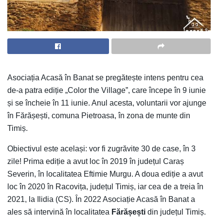
Asociația Acasă în Banat se pregătește intens pentru cea
de-a patra ediție „Color the Village”, care începe în 9 iunie
și se încheie în 11 iunie. Anul acesta, voluntarii vor ajunge
în Fărășești, comuna Pietroasa, în zona de munte din
Timiș.
Obiectivul este același: vor fi zugrăvite 30 de case, în 3
zile! Prima ediție a avut loc în 2019 în județul Caraș
Severin, în localitatea Eftimie Murgu. A doua ediție a avut
loc în 2020 în Racovița, județul Timiș, iar cea de a treia în
2021, la Ilidia (CS). În 2022 Asociație Acasă în Banat a
ales să intervină în localitatea
Fărășești
din județul Timiș.