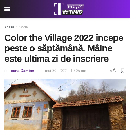
Acasă
Social
Color the Village 2022 începe
peste o săptămână. Mâine
este ultima zi de înscriere
A
de
Ioana Damian
mai 30, 2022 ◦ 10:05 am
A