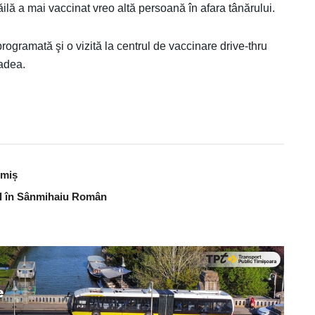
lă a mai vaccinat vreo altă persoană în afara tânărului.
programată şi o vizită la centrul de vaccinare drive-thru
adea.
imiș
bal în Sânmihaiu Român