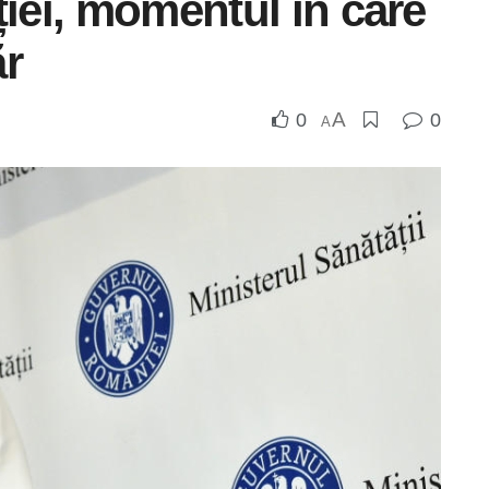
ției, momentul în care
ăr
A
0
0
A