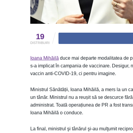
19
DISTRIBUIRI
Ioana Mihăilă
duce mai departe modalitatea de pr
s-a implicat în campania de vaccinare. Desigur, nu 
vaccin anti-COVID-19, ci pentru imagine.
Ministrul Sănătății, Ioana Mihăilă, a mers la un c
un tânăr. Ministrul nu a reușit să se descurce fără
administrat. Toată operațiunea de PR a fost trans
Ioana Mihăilă o conduce.
La final, ministrul şi tânărul şi-au mulţumit recipr