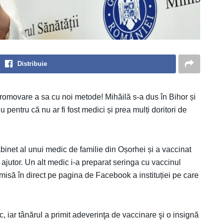
Distribuie
omovare a sa cu noi metode! Mihăilă s-a dus în Bihor și
pentru că nu ar fi fost medici și prea mulți doritori de
abinet al unui medic de familie din Oșorhei și a vaccinat
 ajutor. Un alt medic i-a preparat seringa cu vaccinul
misă în direct pe pagina de Facebook a instituției pe care
oc, iar tânărul a primit adeverinţa de vaccinare şi o insignă