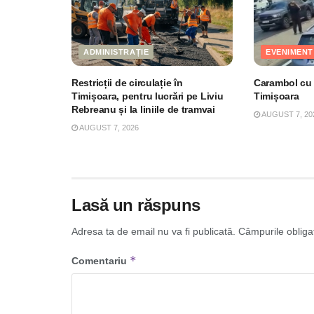
ADMINISTRAȚIE
EVENIMENT
Restricții de circulație în
Carambol cu 4
Timișoara, pentru lucrări pe Liviu
Timișoara
Rebreanu și la liniile de tramvai
AUGUST 7, 20
AUGUST 7, 2026
Lasă un răspuns
Adresa ta de email nu va fi publicată.
Câmpurile obliga
*
Comentariu