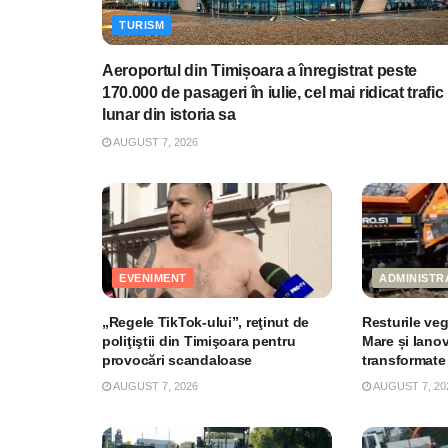
TURISM
Aeroportul din Timișoara a înregistrat peste
170.000 de pasageri în iulie, cel mai ridicat trafic
lunar din istoria sa
AUGUST 7, 2026
EVENIMENT
ADMINISTR
„Regele TikTok-ului”, reţinut de
Resturile ve
poliţiştii din Timişoara pentru
Mare și Ianov
provocări scandaloase
transformate 
AUGUST 7, 2026
AUGUST 7, 20