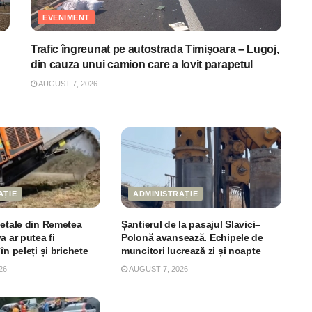
EVENIMENT
Trafic îngreunat pe autostrada Timişoara – Lugoj,
din cauza unui camion care a lovit parapetul
AUGUST 7, 2026
AȚIE
ADMINISTRAȚIE
getale din Remetea
Șantierul de la pasajul Slavici–
a ar putea fi
Polonă avansează. Echipele de
în peleți și brichete
muncitori lucrează zi și noapte
26
AUGUST 7, 2026