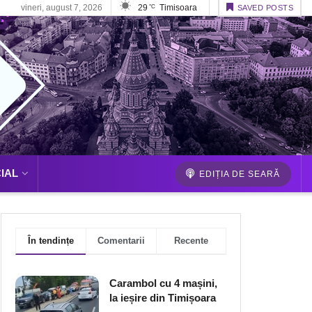
vineri, august 7, 2026
29
Timisoara
°C
SAVED POSTS
IAL
EDIȚIA DE SEARĂ
În tendințe
Comentarii
Recente
Carambol cu 4 mașini,
la ieșire din Timișoara