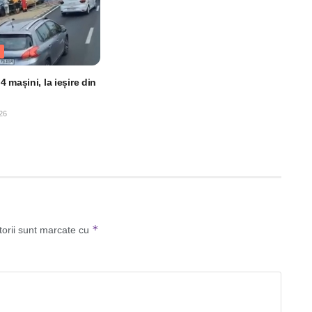
 mașini, la ieșire din
26
*
torii sunt marcate cu