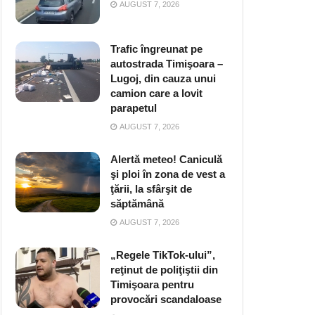
AUGUST 7, 2026
Trafic îngreunat pe
autostrada Timişoara –
Lugoj, din cauza unui
camion care a lovit
parapetul
AUGUST 7, 2026
Alertă meteo! Caniculă
şi ploi în zona de vest a
ţării, la sfârşit de
săptămână
AUGUST 7, 2026
„Regele TikTok-ului”,
reţinut de poliţiştii din
Timişoara pentru
provocări scandaloase