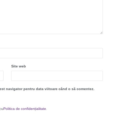
Site web
cest navigator pentru data viitoare când o să comentez.
 cu
Politica de confidențialitate
.