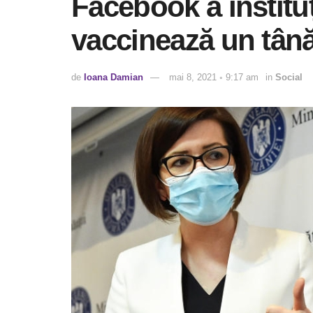
Facebook a institu
vaccinează un tân
de
Ioana Damian
mai 8, 2021 ◦ 9:17 am
in
Social