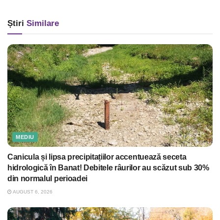
Știri
Similare
MEDIU
Canicula și lipsa precipitațiilor accentuează seceta
hidrologică în Banat! Debitele râurilor au scăzut sub 30%
din normalul perioadei
AUGUST 6, 2026