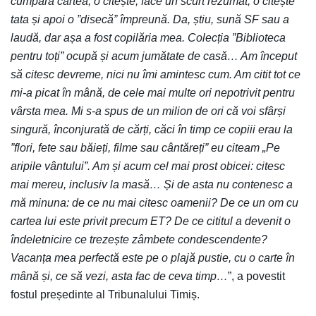
cumpără cartea, o citește, face un scurt rezumat, o citește
tata și apoi o ”disecă” împreună. Da, știu, sună SF sau a
laudă, dar așa a fost copilăria mea. Colecția ”Biblioteca
pentru toți” ocupă și acum jumătate de casă… Am început
să citesc devreme, nici nu îmi amintesc cum. Am citit tot ce
mi-a picat în mână, de cele mai multe ori nepotrivit pentru
vârsta mea. Mi s-a spus de un milion de ori că voi sfârși
singură, înconjurată de cărți, căci în timp ce copiii erau la
”flori, fete sau băieți, filme sau cântăreți” eu citeam „Pe
aripile vântului”. Am și acum cel mai prost obicei: citesc
mai mereu, inclusiv la masă… Și de asta nu contenesc a
mă minuna: de ce nu mai citesc oamenii? De ce un om cu
cartea lui este privit precum ET? De ce cititul a devenit o
îndeletnicire ce trezește zâmbete condescendente?
Vacanța mea perfectă este pe o plajă pustie, cu o carte în
mână și, ce să vezi, asta fac de ceva timp…
”, a povestit
fostul președinte al Tribunalului Timiș.