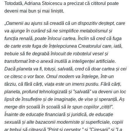
Totodată, Adriana Stoicescu a precizat că cititorul poate
deveni mai bun și mai liniștit.
„
Oamenii au ajuns să creadă că un dispozitiv deștept, care
va ajunge în curând să ne simplifice metabolismul și
funcția renală, poate înlocui cartea. Înclin să cred că fuga
de carte este fuga de înțelepciunea Creatorului care, iată,
trebuie să fie degrabă înlocuit de roboțelul vesel și
transformat într-o anexă inutilă a inteligenței artificiale.
Dacă planeta va fi, totuși, salvată, cred că doar cartea și cei
ce citesc o vor face. Omul modern va înțelege, într-un
târziu, că fără cărți, viața este un imens pustiu. Fără cărți,
planeta, profund tehnologizată și ”salvată” va deveni un loc
lipsit de însuflețire și de imaginație, de vise și speranță. Aș
merge din școală în școală să le spun copiilor „citiți!”.
Înainte de educație financiară și juridică, de educație
sexuală și alte bazaconii moderniste și superficiale, copiii
ar trebui să citească ”Prinț și cerșetor ” și ”Cireșarii” și ”La