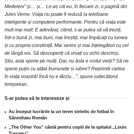
Medeleni” și… și… Le-aș citi eu, în fiecare zi, o pagină din
Jules Verne. Viața nu poate fi redusă la telefoane
inteligente și computere performante. Pentru că viața este
mult mai mult. E adevărat, citind, s-ar putea să vă treziți,
într-o bună zi, mai buni, mai liniștiți, mai împăcați cu lumea
și cu propria conștiință. Mai senini și mai înțelegători cu cel
de lângă voi. Să descoperiți că visați cu ochii deschiși.
Știu, asta sperie pe mulți. Dar, nu ăsta e rostul vieții? Să ne
sperie puțin cu atâta frumusețe și iubire? Reprimiți cartea
în viața voastră! Încă nu e târziu…
”, spune judecătorul
timișorean.
S-ar putea să te intereseze și
Au început lucrările la un teren sintetic de fotbal în
Sânmihaiu Român
„The Other You” cântă pentru copiii de la spitalul „Louis
Țurcanu”