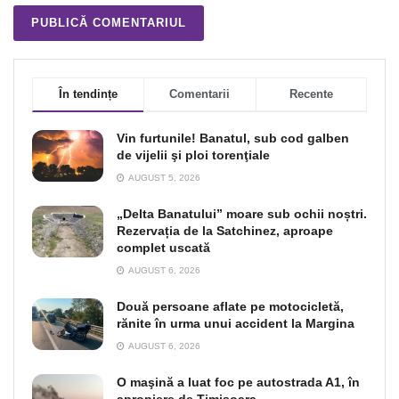
În tendințe
Comentarii
Recente
Vin furtunile! Banatul, sub cod galben
de vijelii şi ploi torenţiale
AUGUST 5, 2026
„Delta Banatului” moare sub ochii noștri.
Rezervația de la Satchinez, aproape
complet uscată
AUGUST 6, 2026
Două persoane aflate pe motocicletă,
rănite în urma unui accident la Margina
AUGUST 6, 2026
O maşină a luat foc pe autostrada A1, în