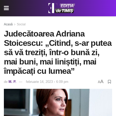
Acasă
Social
Judecătoarea Adriana
Stoicescu: „Citind, s-ar putea
să vă treziți, într-o bună zi,
mai buni, mai liniștiți, mai
împăcați cu lumea”
A
de
M. P.
februarie 14, 2023 ◦ 6:09 pm
A