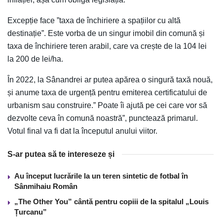
Excepție face ”taxa de închiriere a spațiilor cu altă
destinație”. Este vorba de un singur imobil din comună și
taxa de închiriere teren arabil, care va crește de la 104 lei
la 200 de lei/ha.
În 2022, la Sânandrei ar putea apărea o singură taxă nouă,
și anume taxa de urgență pentru emiterea certificatului de
urbanism sau construire.” Poate îi ajută pe cei care vor să
dezvolte ceva în comună noastră”, punctează primarul.
Votul final va fi dat la începutul anului viitor.
S-ar putea să te intereseze și
Au început lucrările la un teren sintetic de fotbal în
Sânmihaiu Român
„The Other You” cântă pentru copiii de la spitalul „Louis
Țurcanu”