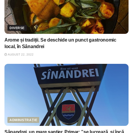
DIVERSE
Arome și tradiții. Se deschide un punct gastronomic
local, în Sânandrei
AUGUST 22, 2022
ADMINISTRAȚIE
Sânandrei, un mare șantier. Primar: ”se lucrează, și încă