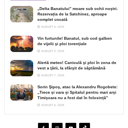
„Delta Banatului” moare sub ochii noștri.
Rezervația de la Satchinez, aproape
complet uscată
AUGUST 6, 2026
Vin furtunile! Banatul, sub cod galben
de vijelii şi ploi torenţiale
AUGUST 5, 2026
Alertă meteo! Caniculă şi ploi în zona de
vest a ţării, la sfârşit de săptămână
AUGUST 7, 2026
Sorin Şipoş, atac la Alexandru Rogobete:
„Trece și vara și Spitalul pentru mari arși
Timișoara nu a fost dat în folosință”
AUGUST 6, 2026