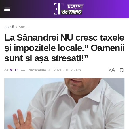
Acasă
Social
La Sânandrei NU cresc taxele
și impozitele locale.” Oamenii
sunt și așa stresați!”
A
de
M. P.
decembrie 20, 2021 ◦ 10:25 am
A