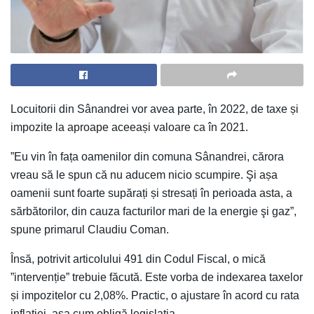
Locuitorii din Sânandrei vor avea parte, în 2022, de taxe și
impozite la aproape aceeași valoare ca în 2021.
”Eu vin în fața oamenilor din comuna Sânandrei, cărora
vreau să le spun că nu aducem nicio scumpire. Şi așa
oamenii sunt foarte supărați și stresați în perioada asta, a
sărbătorilor, din cauza facturilor mari de la energie şi gaz”,
spune primarul Claudiu Coman.
Însă, potrivit articolului 491 din Codul Fiscal, o mică
”intervenție” trebuie făcută. Este vorba de indexarea taxelor
și impozitelor cu 2,08%. Practic, o ajustare în acord cu rata
inflației, așa cum obligă legislația.