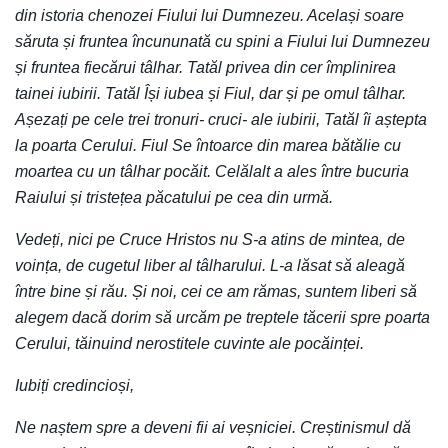
din istoria chenozei Fiului lui Dumnezeu. Același soare
săruta și fruntea încununată cu spini a Fiului lui Dumnezeu
și fruntea fiecărui tâlhar. Tatăl privea din cer împlinirea
tainei iubirii. Tatăl Își iubea și Fiul, dar și pe omul tâlhar.
Așezați pe cele trei tronuri- cruci- ale iubirii, Tatăl îi aștepta
la poarta Cerului. Fiul Se întoarce din marea bătălie cu
moartea cu un tâlhar pocăit. Celălalt a ales între bucuria
Raiului și tristețea păcatului pe cea din urmă.
Vedeți, nici pe Cruce Hristos nu S-a atins de mintea, de
voința, de cugetul liber al tâlharului. L-a lăsat să aleagă
între bine și rău. Și noi, cei ce am rămas, suntem liberi să
alegem dacă dorim să urcăm pe treptele tăcerii spre poarta
Cerului, tăinuind nerostitele cuvinte ale pocăinței.
Iubiți credincioși,
Ne naștem spre a deveni fii ai veșniciei. Creștinismul dă