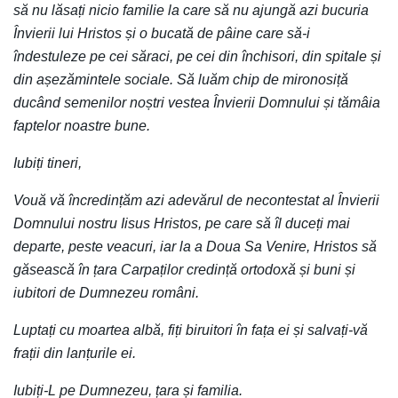
să nu lăsați nicio familie la care să nu ajungă azi bucuria
Învierii lui Hristos și o bucată de pâine care să-i
îndestuleze pe cei săraci, pe cei din închisori, din spitale și
din așezămintele sociale. Să luăm chip de mironosiță
ducând semenilor noștri vestea Învierii Domnului și tămâia
faptelor noastre bune.
Iubiți tineri,
Vouă vă încredințăm azi adevărul de necontestat al Învierii
Domnului nostru Iisus Hristos, pe care să îl duceți mai
departe, peste veacuri, iar la a Doua Sa Venire, Hristos să
găsească în țara Carpaților credință ortodoxă și buni și
iubitori de Dumnezeu români.
Luptați cu moartea albă, fiți biruitori în fața ei și salvați-vă
frații din lanțurile ei.
Iubiți-L pe Dumnezeu, țara și familia.