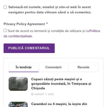
Salvează-mi numele, emailul și site-ul web în acest
navigator pentru data viitoare când o să comentez.
*
Privacy Policy Agreement
Sunt de acord cu termenii și condițiile de utilizare și cu
Politica
de confidențialitate
.
În tendințe
Comentarii
Recente
Copaci căzuți peste mașini și o
gospodărie inundată, în Timișoara și
Chișoda
AUGUST 7, 2026
Carambol cu 4 mașini, la ieșire din