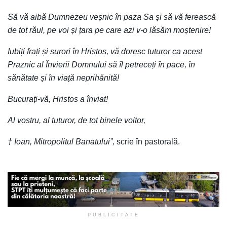
Să vă aibă Dumnezeu veșnic în paza Sa și să vă ferească
de tot răul, pe voi și țara pe care azi v-o lăsăm moștenire!
Iubiți frați și surori în Hristos, vă doresc tuturor ca acest
Praznic al Învierii Domnului să îl petreceți în pace, în
sănătate și în viață neprihănită!
Bucurați-vă, Hristos a înviat!
Al vostru, al tuturor, de tot binele voitor,
† Ioan, Mitropolitul Banatului”,
scrie în pastorală.
PUBLICITATE