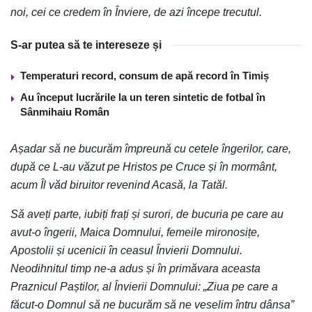
noi, cei ce credem în Înviere, de azi începe trecutul.
S-ar putea să te intereseze și
Temperaturi record, consum de apă record în Timiș
Au început lucrările la un teren sintetic de fotbal în
Sânmihaiu Român
Așadar să ne bucurăm împreună cu cetele îngerilor, care,
după ce L-au văzut pe Hristos pe Cruce și în mormânt,
acum Îl văd biruitor revenind Acasă, la Tatăl.
Să aveți parte, iubiți frați și surori, de bucuria pe care au
avut-o îngerii, Maica Domnului, femeile mironosițe,
Apostolii și ucenicii în ceasul Învierii Domnului.
Neodihnitul timp ne-a adus și în primăvara aceasta
Praznicul Paștilor, al Învierii Domnului: „Ziua pe care a
făcut-o Domnul să ne bucurăm să ne veselim întru dânsa”