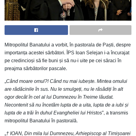
Mitropolitul Banatului a vorbit, în pastorala de Paști, despre
importanța acestei sărbători. ÎPS Ioan Selejan i-a încurajat
pe credincioși să fie buni și să nu-i uite pe cei săraci în
preajma sărbătorilor pascale.
„
Când moare omul?! Când nu mai iubește. Mintea omului
are rădăcinile în sus. Nu le smulgeți, nu le răsădiți în alt
ogor decât în cel al lui Dumnezeu în Treime lăudat.
Necontenit să nu încetăm lupta de a uita, lupta de a iubi și
lupta de a trăi în duhul Evangheliei lui Hristos
”, a transmis
mitropolitul Banatului în pastorală.
„
† IOAN, Din mila lui Dumnezeu, Arhiepiscop al Timișoarei