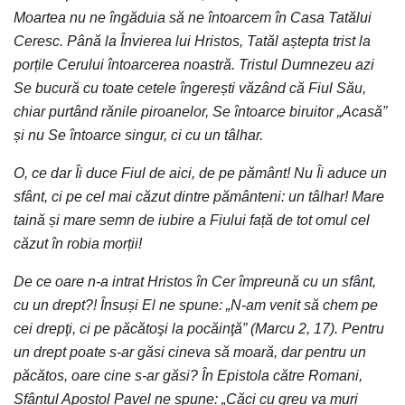
Moartea nu ne îngăduia să ne întoarcem în Casa Tatălui
Ceresc. Până la Învierea lui Hristos, Tatăl aștepta trist la
porțile Cerului întoarcerea noastră. Tristul Dumnezeu azi
Se bucură cu toate cetele îngerești văzând că Fiul Său,
chiar purtând rănile piroanelor, Se întoarce biruitor „Acasă”
și nu Se întoarce singur, ci cu un tâlhar.
O, ce dar Îi duce Fiul de aici, de pe pământ! Nu Îi aduce un
sfânt, ci pe cel mai căzut dintre pământeni: un tâlhar! Mare
taină și mare semn de iubire a Fiului față de tot omul cel
căzut în robia morții!
De ce oare n-a intrat Hristos în Cer împreună cu un sfânt,
cu un drept?! Însuși El ne spune: „N-am venit să chem pe
cei drepţi, ci pe păcătoşi la pocăinţă” (Marcu 2, 17). Pentru
un drept poate s-ar găsi cineva să moară, dar pentru un
păcătos, oare cine s-ar găsi? În Epistola către Romani,
Sfântul Apostol Pavel ne spune: „Căci cu greu va muri