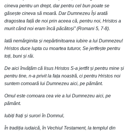
cineva pentru un drept, dar pentru cel bun poate se
găsește cineva să moară. Dar Dumnezeu Își arată
dragostea față de noi prin aceea că, pentru noi, Hristos a
murit când noi eram încă păcătoși” (Romani 5, 7-8).
Iată nemărginita și nepărtinitoarea iubire a lui Dumnezeu!
Hristos duce lupta cu moartea tuturor, Se jertfește pentru
toți, buni și răi.
De aici învățăm că Iisus Hristos S-a jertfit și pentru mine și
pentru tine, n-a privit la fața noastră, ci pentru Hristos noi
suntem comoară lui Dumnezeu aici, pe pământ.
Omul este comoara cea vie a lui Dumnezeu aici, pe
pământ.
Iubiți frați și surori în Domnul,
În tradiția iudaică, în Vechiul Testament, la templul din