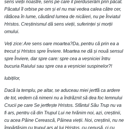
sens vieții noastre, sens pe care îl pierduserăm prin păcat.
Păcatul îl orbise pe om și el nu mai vedea calea către cer,
rătăcea în lume, căutând lumea de nicăieri, nu pe Înviatul
Hristos. Creștinismul dă sens vieții, suferinței și morții
omului.
Veți zice: Are sens oare moartea?Da, pentru că prin ea a
trecut și Hristos spre Înviere. Moartea ne dă și nouă sensul
spre Înviere, dar spre care: spre cea a veșniciei întru
bucuria Raiului sau spre cea a veșniciei suspinelor?!
Iubiților,
Dacă la templu, pe altar, se aduceau miei jertfă ca ardere
de tot, vedem că nimeni nu a îndrăznit să dea foc lemnului
Crucii pe care Se jertfește Hristos. Sfântul Său Trup nu va
fi ars, pentru că din Trupul Lui ne hrănim noi, azi, creștinii,
cu acea Pâine Cerească, Pâinea vieții. Noi, creștinii, nu ne
împărtășim cu trupul ars al lui Hristos, cu cenușă, ci cu