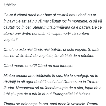
Iubiților,
Ce-ar fi vântul dacă n-ar bate și ce-ar fi omul dacă nu ar
învia?! De azi să nu vă mai căutați loc în morminte, ci să vă
căutați loc în cer. Stejarul uită primăvara că e bătrân. De ce
atunci unii dintre noi uităm în clipa morții că suntem
veșnici?
Omul nu este nici tânăr, nici bătrân, ci este veșnic. Și iară
zic: nu vă fie frică de veșnicie, fie-vă frică de a păcătui.
Când moare omul?! Când nu mai iubește.
Mintea omului are rădăcinile în sus. Nu le smulgeți, nu le
răsădiți în alt ogor decât în cel al lui Dumnezeu în Treime
lăudat. Necontenit să nu încetăm lupta de a uita, lupta de a
iubi și lupta de a trăi în duhul Evangheliei lui Hristos.
Timpul se odihnește în om, apoi trece în veșnicie. Pentru