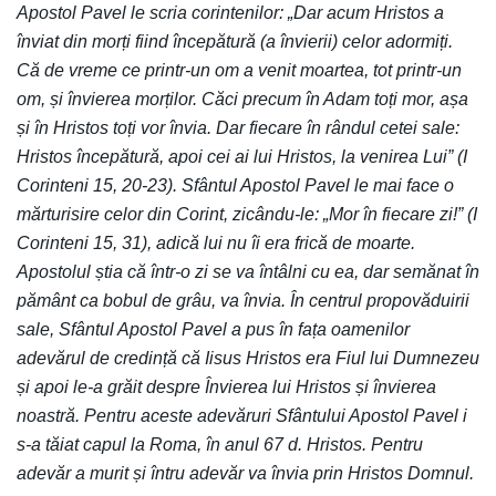
Apostol Pavel le scria corintenilor: „Dar acum Hristos a
înviat din morți fiind începătură (a învierii) celor adormiți.
Că de vreme ce printr-un om a venit moartea, tot printr-un
om, și învierea morților. Căci precum în Adam toți mor, așa
și în Hristos toți vor învia. Dar fiecare în rândul cetei sale:
Hristos începătură, apoi cei ai lui Hristos, la venirea Lui” (I
Corinteni 15, 20-23). Sfântul Apostol Pavel le mai face o
mărturisire celor din Corint, zicându-le: „Mor în fiecare zi!” (I
Corinteni 15, 31), adică lui nu îi era frică de moarte.
Apostolul știa că într-o zi se va întâlni cu ea, dar semănat în
pământ ca bobul de grâu, va învia. În centrul propovăduirii
sale, Sfântul Apostol Pavel a pus în fața oamenilor
adevărul de credință că Iisus Hristos era Fiul lui Dumnezeu
și apoi le-a grăit despre Învierea lui Hristos și învierea
noastră. Pentru aceste adevăruri Sfântului Apostol Pavel i
s-a tăiat capul la Roma, în anul 67 d. Hristos. Pentru
adevăr a murit și întru adevăr va învia prin Hristos Domnul.