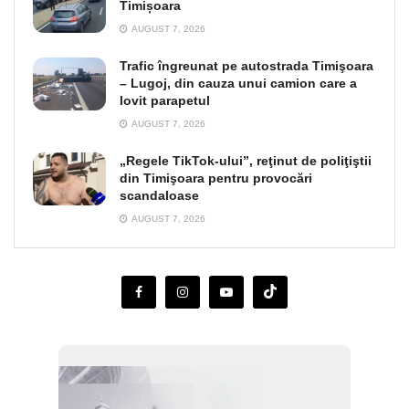
Timișoara
AUGUST 7, 2026
Trafic îngreunat pe autostrada Timişoara
– Lugoj, din cauza unui camion care a
lovit parapetul
AUGUST 7, 2026
„Regele TikTok-ului”, reţinut de poliţiştii
din Timişoara pentru provocări
scandaloase
AUGUST 7, 2026