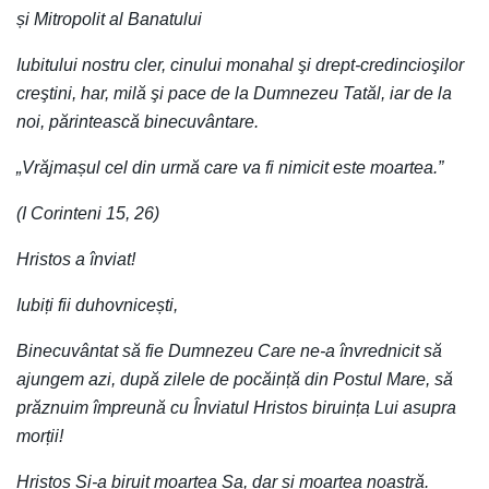
și Mitropolit al Banatului
Iubitului nostru cler, cinului monahal şi drept-credincioşilor
creştini, har, milă şi pace de la Dumnezeu Tatăl, iar de la
noi, părintească binecuvântare.
„Vrăjmașul cel din urmă care va fi nimicit este moartea.”
(I Corinteni 15, 26)
Hristos a înviat!
Iubiți fii duhovnicești,
Binecuvântat să fie Dumnezeu Care ne-a învrednicit să
ajungem azi, după zilele de pocăință din Postul Mare, să
prăznuim împreună cu Înviatul Hristos biruința Lui asupra
morții!
Hristos Și-a biruit moartea Sa, dar și moartea noastră.