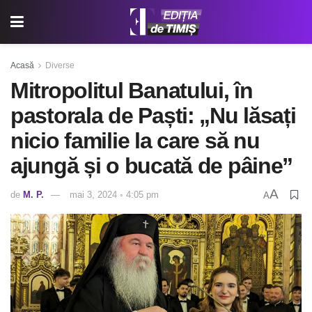
Acasă
Diverse
Mitropolitul Banatului, în
pastorala de Paști: „Nu lăsați
nicio familie la care să nu
ajungă și o bucată de pâine”
A
de
M. P.
mai 3, 2024 ◦ 4:05 pm
A