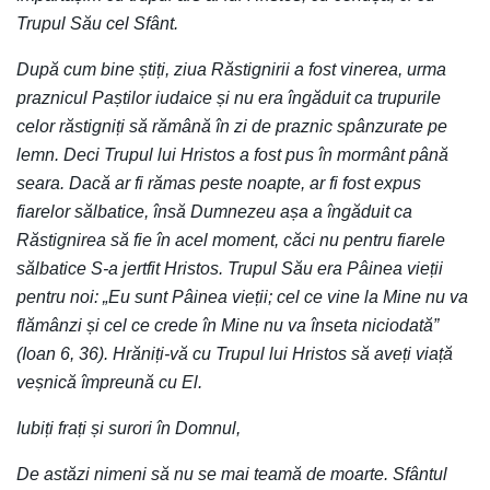
Trupul Său cel Sfânt.
După cum bine știți, ziua Răstignirii a fost vinerea, urma
praznicul Paștilor iudaice și nu era îngăduit ca trupurile
celor răstigniți să rămână în zi de praznic spânzurate pe
lemn. Deci Trupul lui Hristos a fost pus în mormânt până
seara. Dacă ar fi rămas peste noapte, ar fi fost expus
fiarelor sălbatice, însă Dumnezeu așa a îngăduit ca
Răstignirea să fie în acel moment, căci nu pentru fiarele
sălbatice S-a jertfit Hristos. Trupul Său era Pâinea vieții
pentru noi: „Eu sunt Pâinea vieții; cel ce vine la Mine nu va
flămânzi și cel ce crede în Mine nu va înseta niciodată”
(Ioan 6, 36). Hrăniți-vă cu Trupul lui Hristos să aveți viață
veșnică împreună cu El.
Iubiți frați și surori în Domnul,
De astăzi nimeni să nu se mai teamă de moarte. Sfântul