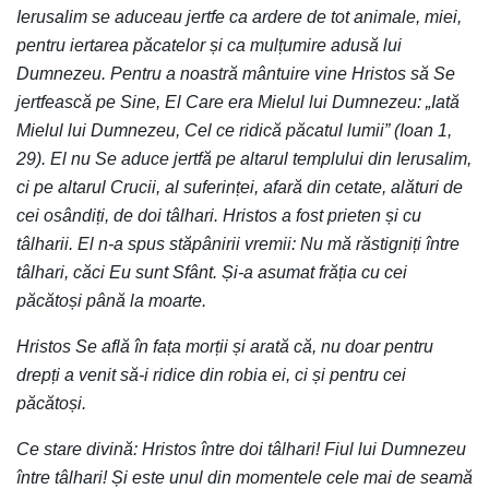
Ierusalim se aduceau jertfe ca ardere de tot animale, miei,
pentru iertarea păcatelor și ca mulțumire adusă lui
Dumnezeu. Pentru a noastră mântuire vine Hristos să Se
jertfească pe Sine, El Care era Mielul lui Dumnezeu: „Iată
Mielul lui Dumnezeu, Cel ce ridică păcatul lumii” (Ioan 1,
29). El nu Se aduce jertfă pe altarul templului din Ierusalim,
ci pe altarul Crucii, al suferinței, afară din cetate, alături de
cei osândiți, de doi tâlhari. Hristos a fost prieten și cu
tâlharii. El n-a spus stăpânirii vremii: Nu mă răstigniți între
tâlhari, căci Eu sunt Sfânt. Și-a asumat frăția cu cei
păcătoși până la moarte.
Hristos Se află în fața morții și arată că, nu doar pentru
drepți a venit să-i ridice din robia ei, ci și pentru cei
păcătoși.
Ce stare divină: Hristos între doi tâlhari! Fiul lui Dumnezeu
între tâlhari! Și este unul din momentele cele mai de seamă