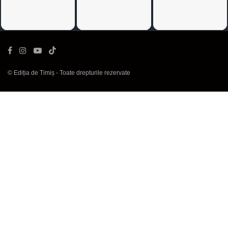
©
Ediția de Timiș
- Toate drepturile rezervate