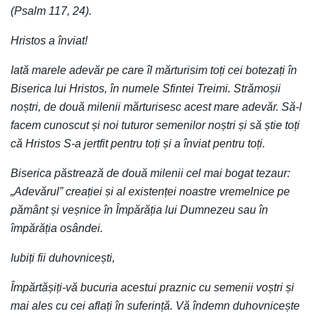
(Psalm 117, 24).
Hristos a înviat!
Iată marele adevăr pe care îl mărturisim toți cei botezați în
Biserica lui Hristos, în numele Sfintei Treimi. Strămoșii
noștri, de două milenii mărturisesc acest mare adevăr. Să-l
facem cunoscut și noi tuturor semenilor noștri și să știe toți
că Hristos S-a jertfit pentru toți și a înviat pentru toți.
Biserica păstrează de două milenii cel mai bogat tezaur:
„Adevărul” creației și al existenței noastre vremelnice pe
pământ și veșnice în Împărăția lui Dumnezeu sau în
împărăția osândei.
Iubiți fii duhovnicești,
Împărtășiți-vă bucuria acestui praznic cu semenii voștri și
mai ales cu cei aflați în suferință. Vă îndemn duhovnicește