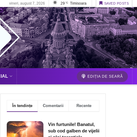
vineri, august 7, 2026
29
Timisoara
°C
SAVED POSTS
IAL
EDIȚIA DE SEARĂ
În tendințe
Comentarii
Recente
Vin furtunile! Banatul,
sub cod galben de vijelii