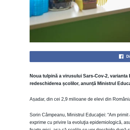
Di
Noua tulpină a virusului Sars-Cov-2, varianta
redeschiderea școlilor, anunță Ministrul Educa
Așadar, din cei 2,9 milioane de elevi din România
Sorin Câmpeanu, Ministrul Educaţiei: “Am primit 
exprime cu privire la evoluţia epidemiologică, a
foarte mici, aşa că şcolile se vor deschide după s