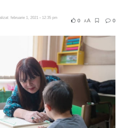
alizat: februarie 1, 2021 ◦ 12:35 pm
A
0
0
A