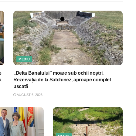
MEDIU
e
„Delta Banatului” moare sub ochii noștri.
a
Rezervația de la Satchinez, aproape complet
uscată
AUGUST 6, 2026
MEDIU