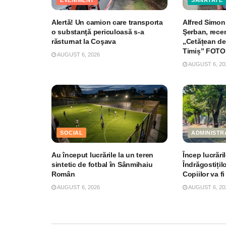
Alertă! Un camion care transporta
Alfred Simoni
o substanţă periculoasă s-a
Şerban, recen
răsturnat la Coşava
„Cetățean de
Timiș” FOTO
AUGUST 6, 2026
AUGUST 6, 20
SOCIAL
ADMINISTR
Au început lucrările la un teren
Încep lucrări
sintetic de fotbal în Sânmihaiu
Îndrăgostițil
Român
Copiilor va fi
AUGUST 6, 2026
AUGUST 6, 20