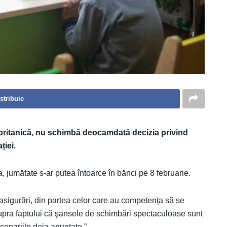
stribuie
 britanică, nu schimbă deocamdată decizia privind
ției.
, jumătate s-ar putea întoarce în bănci pe 8 februarie.
asigurări, din partea celor care au competenţa să se
supra faptului că şansele de schimbări spectaculoase sunt
cenariile deja anunţate.”