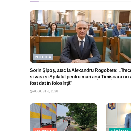
POLITICĂ
Sorin Şipoş, atac la Alexandru Rogobete: „Trec
și vara și Spitalul pentru mari arși Timișoara nu 
fost dat în folosință”
AUGUST 6, 2026
EVENIMENT
SĂNĂTATE