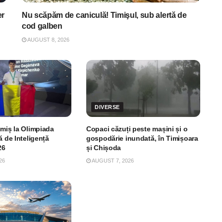
er
Nu scăpăm de caniculă! Timişul, sub alertă de
cod galben
AUGUST 8, 2026
DIVERSE
imiș la Olimpiada
Copaci căzuți peste mașini și o
ă de Inteligență
gospodărie inundată, în Timișoara
26
și Chișoda
26
AUGUST 7, 2026