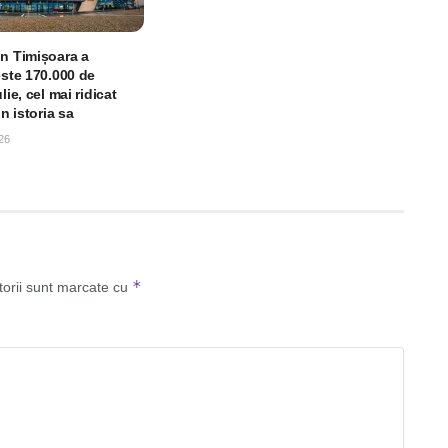
in Timișoara a
este 170.000 de
lie, cel mai ridicat
in istoria sa
26
*
torii sunt marcate cu