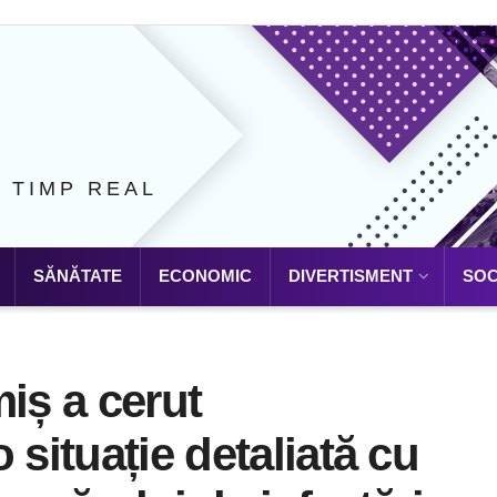
N TIMP REAL
SĂNĂTATE
ECONOMIC
DIVERTISMENT
SOC
iș a cerut
 situație detaliată cu