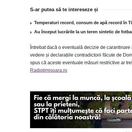
S-ar putea să te intereseze și
Temperaturi record, consum de apă record în T
Au început lucrările la un teren sintetic de fot
Întrebat dacă o eventuală decizie de carantinare a
vedere și declarațiile contradictorii făcute de Do
spus că aceste eventuale măsuri restrictive ar trebu
Radiotimisoara.ro