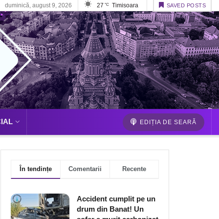
duminică, august 9, 2026
27
Timisoara
°C
SAVED POSTS
IAL
EDIȚIA DE SEARĂ
În tendințe
Comentarii
Recente
Accident cumplit pe un
drum din Banat! Un