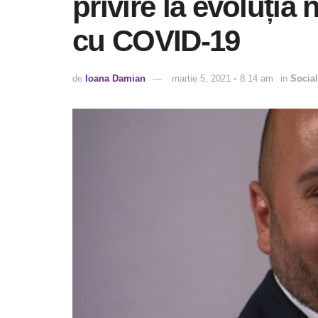
privire la evoluția
cu COVID-19
de
Ioana Damian
martie 5, 2021 ◦ 8:14 am
in
Social