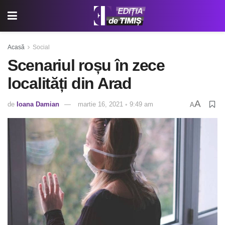
Acasă
Social
Scenariul roșu în zece
localități din Arad
A
de
Ioana Damian
martie 16, 2021 ◦ 9:49 am
A