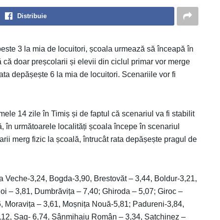
Distribuie
e peste 3 la mia de locuitori, școala urmează să înceapă în
 că doar preșcolarii și elevii din ciclul primar vor merge
 rata depășește 6 la mia de locuitori. Scenariile vor fi
ele 14 zile în Timiș și de faptul că scenariul va fi stabilit
, în următoarele localități școala începe în scenariul
larii merg fizic la școală, întrucât rata depășește pragul de
a Veche-3,24, Bogda-3,90, Brestovăt – 3,44, Boldur-3,21,
i – 3,81, Dumbrăvița – 7,40; Ghiroda – 5,07; Giroc –
6, Moravița – 3,61, Moșnița Nouă-5,81; Padureni-3,84,
,12, Sag- 6,74, Sânmihaiu Român – 3,34, Satchinez –