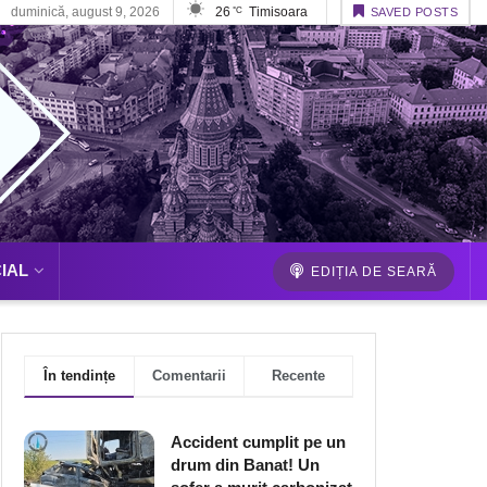
duminică, august 9, 2026
26
Timisoara
°C
SAVED POSTS
IAL
EDIȚIA DE SEARĂ
În tendințe
Comentarii
Recente
Accident cumplit pe un
drum din Banat! Un