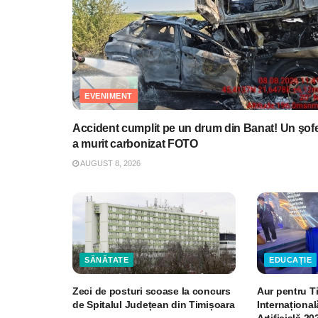
EVENIMENT
Accident cumplit pe un drum din Banat! Un şof
a murit carbonizat FOTO
AUGUST 8, 2026
SĂNĂTATE
EDUCAȚIE
Zeci de posturi scoase la concurs
Aur pentru T
de Spitalul Județean din Timișoara
Internațional
Artificială 20