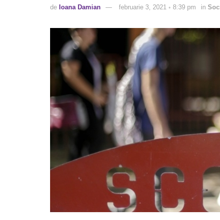
de
Ioana Damian
februarie 3, 2021 ◦ 8:39 pm
in
Soc