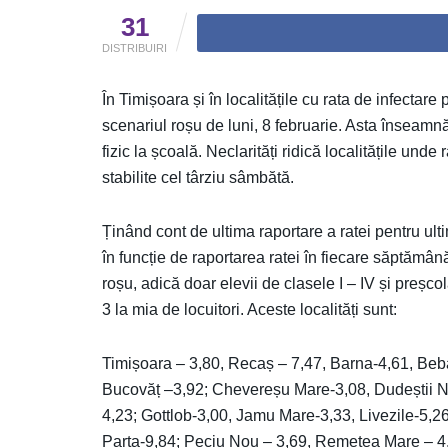
31
DISTRIBUIRI
În Timișoara și în localitățile cu rata de infectar
scenariul roșu de luni, 8 februarie. Asta înseamnă
fizic la școală. Neclarități ridică localitățile unde
stabilite cel târziu sâmbătă.
Ținând cont de ultima raportare a ratei pentru ultim
în funcție de raportarea ratei în fiecare săptămână
roșu, adică doar elevii de clasele I – IV și preșco
3 la mia de locuitori. Aceste localități sunt:
Timișoara – 3,80, Recaș – 7,47, Barna-4,61, Beb
Bucovăț –3,92; Chevereșu Mare-3,08, Dudeștii No
4,23; Gottlob-3,00, Jamu Mare-3,33, Livezile-5,2
Parta-9,84; Peciu Nou – 3,69, Remetea Mare – 4