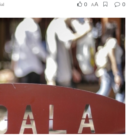
A
0
0
ial
A