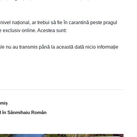
nivel național, ar trebui să fie în carantină peste pragul
re exclusiv online. Acestea sunt:
ale nu au transmis până la această dată nicio informație
imiș
bal în Sânmihaiu Român