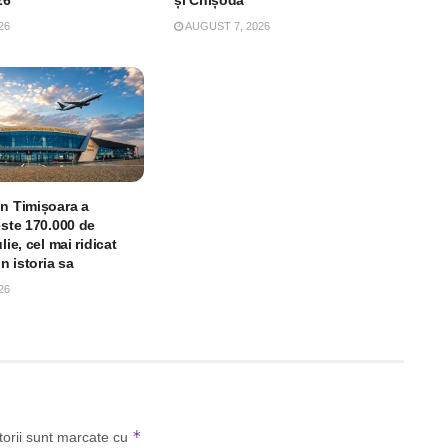
26
AUGUST 7, 2026
in Timișoara a
este 170.000 de
lie, cel mai ridicat
in istoria sa
26
*
torii sunt marcate cu