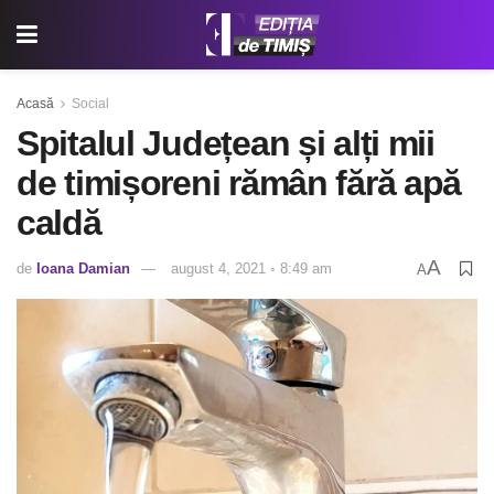
Acasă
Social
Spitalul Județean și alți mii
de timișoreni rămân fără apă
caldă
A
de
Ioana Damian
august 4, 2021 ◦ 8:49 am
A