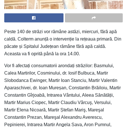
Peste 140 de străzi vor rămâne astăzi, miercuri, fără apă
caldă. Colterm anunță o intervenție la rețeaua primară. Din
păcate și Spitalul Județean rămâne fără apă caldă.
Aceasta va fi oprită până la ora 14.00.
Vor fi afectați consumatorii arondați străzilor: Basmului,
Calea Martirilor, Cosminului, dr. Iosif Bulbuca, Martir
Slobodanca Ewinger, Martir Ioan Stanciu, Martir Valentin
Aparaschivei, dr. Ioan Mureșan, Constantin Brăiloiu, Martir
Constantin Gîrjoabă, Intrarea Vântului, Aleea Sănătății,
Martir Marius Ciopec, Martir Claudiu Vârcuş, Versului,
Martir Elena Nicoară, Martir Ștefan Mariş, Mareşal
Constantin Prezan, Mareşal Alexandru Averescu,
Pepinierei, Intrarea Martir Angela Sava, Aron Pumnul,