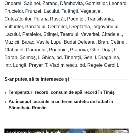
Onoarei, Sabinei, Zarand, Dâmbovita, Gorniștilor, Leonard,
Fructelor, Frunzei, Lacului, Talăngii, Vegetației,
Cutezătorilor, Poiana Ruscăi, Poeniței, Transilvania,
Vulturilor, Banatului, Cerceilor, Dreptatea, Iorgovanului,
Lacului, Petalelor, Științei, Teatrului, Veveriței, Citadelei,,
Muzicii, Barac, Vasile Lupu, Budai Deleanu, Bran, Cetinei,
Clăbucet, Gorunului, Pogonici, Prahova, Ghe. Doja, C.
Baran, Șoimoș, I. Ghica, bd. Tinereții, Gen. I. Dragalina,
Intr. Lungă, Preyer, T. Vladimirescu, bd. Regele Carol I.
S-ar putea să te intereseze și
Temperaturi record, consum de apă record în Timiș
Au început lucrările la un teren sintetic de fotbal în
Sânmihaiu Român