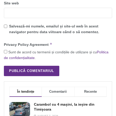
Site web
Salvează-mi numele, emailul și site-ul web în acest
navigator pentru data viitoare când o să comentez.
*
Privacy Policy Agreement
Sunt de acord cu termenii și condițiile de utilizare și cu
Politica
de confidențialitate
.
În tendințe
Comentarii
Recente
Carambol cu 4 mașini, la ieșire din
Timișoara
AUGUST 7, 2026