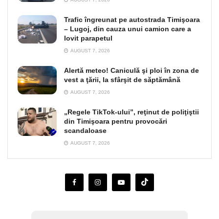
Trafic îngreunat pe autostrada Timişoara
– Lugoj, din cauza unui camion care a
lovit parapetul
AUGUST 7, 2026
Alertă meteo! Caniculă şi ploi în zona de
vest a ţării, la sfârşit de săptămână
AUGUST 7, 2026
„Regele TikTok-ului”, reţinut de poliţiştii
din Timişoara pentru provocări
scandaloase
AUGUST 7, 2026