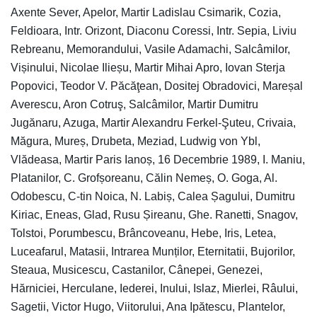
Axente Sever, Apelor, Martir Ladislau Csimarik, Cozia,
Feldioara, Intr. Orizont, Diaconu Coressi, Intr. Sepia, Liviu
Rebreanu, Memorandului, Vasile Adamachi, Salcâmilor,
Vișinului, Nicolae Ilieșu, Martir Mihai Apro, Iovan Sterja
Popovici, Teodor V. Păcăţean, Dositej Obradovici, Mareșal
Averescu, Aron Cotruş, Salcâmilor, Martir Dumitru
Jugănaru, Azuga, Martir Alexandru Ferkel-Şuteu, Crivaia,
Măgura, Mureș, Drubeta, Meziad, Ludwig von Ybl,
Vlădeasa, Martir Paris Ianoș, 16 Decembrie 1989, I. Maniu,
Platanilor, C. Grofșoreanu, Călin Nemeș, O. Goga, Al.
Odobescu, C-tin Noica, N. Labiș, Calea Șagului, Dumitru
Kiriac, Eneas, Glad, Rusu Șireanu, Ghe. Ranetti, Snagov,
Tolstoi, Porumbescu, Brâncoveanu, Hebe, Iris, Letea,
Luceafarul, Matasii, Intrarea Munților, Eternitatii, Bujorilor,
Steaua, Musicescu, Castanilor, Cânepei, Genezei,
Hărniciei, Herculane, Iederei, Inului, Islaz, Mierlei, Râului,
Sagetii, Victor Hugo, Viitorului, Ana Ipătescu, Plantelor,