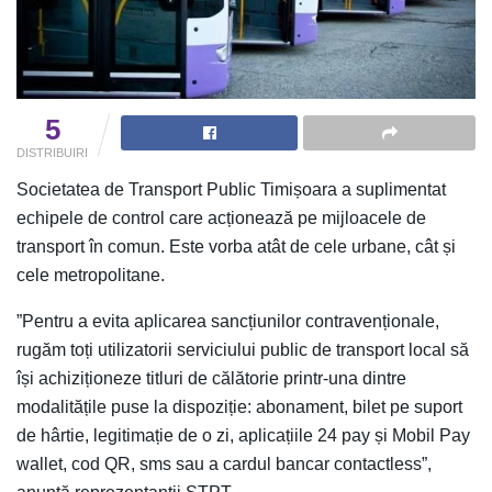
5
DISTRIBUIRI
Societatea de Transport Public Timișoara a suplimentat
echipele de control care acționează pe mijloacele de
transport în comun. Este vorba atât de cele urbane, cât și
cele metropolitane.
”Pentru a evita aplicarea sancțiunilor contravenționale,
rugăm toți utilizatorii serviciului public de transport local să
își achiziționeze titluri de călătorie printr-una dintre
modalitățile puse la dispoziție: abonament, bilet pe suport
de hârtie, legitimație de o zi, aplicațiile 24 pay și Mobil Pay
wallet, cod QR, sms sau a cardul bancar contactless”,