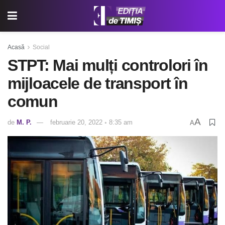
Acasă
Social
STPT: Mai mulți controlori în
mijloacele de transport în
comun
A
de
M. P.
februarie 20, 2022 ◦ 8:35 am
A