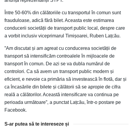
anunță reprezentanții STPT.
Între 50-60% din călătoriile cu transportul în comun sunt
frauduloase, adică fără bilet. Aceasta este estimarea
conducerii societății de transport public local, despre care
a vorbit inclusiv viceprimarul Timișoarei, Ruben Lațcău.
”Am discutat și am agreat cu conducerea societății de
transport să intensificăm controalele în mijloacele de
transport în comun. De azi se va dubla numărul de
controlori. Ca să avem un transport public modern și
eficient, e nevoie ca primăria să investească în flotă, dar și
ca încasările din bilete și călătorii să se apropie de cifra
reală a călătorilor. Această intensificare va continua pe
perioada următoare”, a punctat Lațcău, într-o postare pe
Facebook.
S-ar putea să te intereseze și