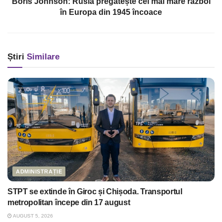
Boris Johnson: Rusia pregătește cel mai mare război
în Europa din 1945 încoace
Știri
Similare
ADMINISTRAȚIE
STPT se extinde în Giroc și Chișoda. Transportul
metropolitan începe din 17 august
AUGUST 5, 2026