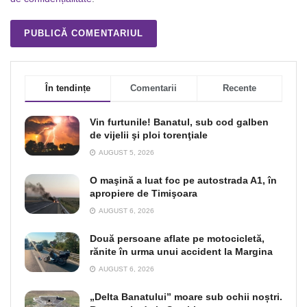
În tendințe
Comentarii
Recente
Vin furtunile! Banatul, sub cod galben
de vijelii şi ploi torenţiale
AUGUST 5, 2026
O maşină a luat foc pe autostrada A1, în
apropiere de Timişoara
AUGUST 6, 2026
Două persoane aflate pe motocicletă,
rănite în urma unui accident la Margina
AUGUST 6, 2026
„Delta Banatului” moare sub ochii noștri.