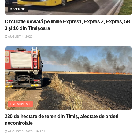
DIVERSE
Circulație deviată pe liniile Expres1, Expres 2, Expres, 5B
3 și 16 din Timișoara
AUGUST 4, 2026
EVENIMENT
230 de hectare de teren din Timiş, afectate de arderi
necontrolate
AUGUST 3, 2026
201