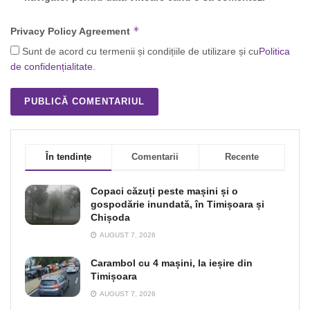
*
Privacy Policy Agreement
Sunt de acord cu termenii și condițiile de utilizare și cu
Politica
de confidențialitate
.
În tendințe
Comentarii
Recente
Copaci căzuți peste mașini și o
gospodărie inundată, în Timișoara și
Chișoda
AUGUST 7, 2026
Carambol cu 4 mașini, la ieșire din
Timișoara
AUGUST 7, 2026