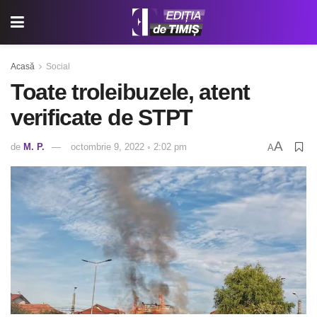
Acasă
Social
Toate troleibuzele, atent
verificate de STPT
A
de
M. P.
octombrie 9, 2022 ◦ 2:02 pm
A