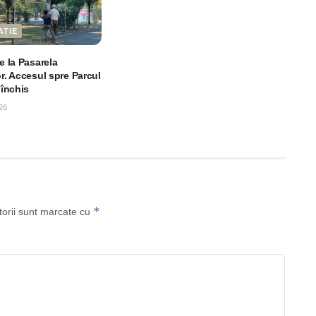
AȚIE
le la Pasarela
or. Accesul spre Parcul
 închis
26
*
torii sunt marcate cu