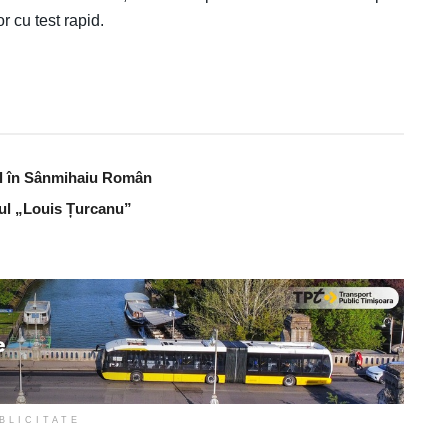
or cu test rapid.
bal în Sânmihaiu Român
lul „Louis Țurcanu”
BLICITATE