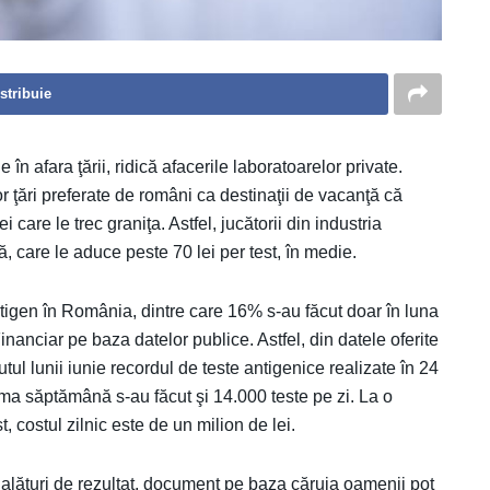
stribuie
 în afara ţării, ridică afacerile laboratoarelor private.
 ţări preferate de români ca destinaţii de vacanţă că
care le trec graniţa. Astfel, jucătorii din industria
ă, care le aduce peste 70 lei per test, în medie.
antigen în România, dintre care 16% s-au făcut doar în luna
inanciar pe baza datelor publice. Astfel, din datele oferite
utul lunii iunie recordul de teste antigenice realizate în 24
ima săptămână s-au făcut şi 14.000 teste pe zi. La o
, costul zilnic este de un milion de lei.
i alături de rezultat, document pe baza căruia oamenii pot