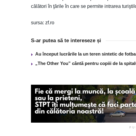
călători în ţările în care se permite intrarea turiştil
sursa: zf.ro
S-ar putea să te intereseze și
Au început lucrările la un teren sintetic de fot
„The Other You” cântă pentru copiii de la spita
PU