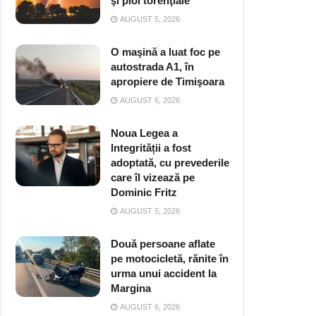
şi ploi torenţiale
AUGUST 5, 2026
O maşină a luat foc pe
autostrada A1, în
apropiere de Timişoara
AUGUST 6, 2026
Noua Legea a
Integrității a fost
adoptată, cu prevederile
care îl vizează pe
Dominic Fritz
AUGUST 5, 2026
Două persoane aflate
pe motocicletă, rănite în
urma unui accident la
Margina
AUGUST 6, 2026