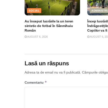
SOCIAL
ADMINISTR
Au început lucrările la un teren
Încep lucrări
sintetic de fotbal în Sânmihaiu
Îndrăgostițil
Român
Copiilor va fi
AUGUST 6, 2026
AUGUST 6, 20
Lasă un răspuns
Adresa ta de email nu va fi publicată.
Câmpurile obliga
*
Comentariu