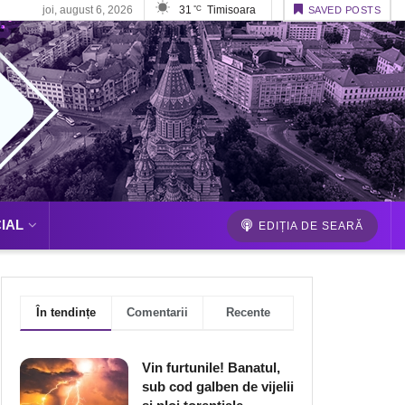
joi, august 6, 2026
31
Timisoara
°C
SAVED POSTS
IAL
EDIȚIA DE SEARĂ
În tendințe
Comentarii
Recente
Vin furtunile! Banatul,
sub cod galben de vijelii