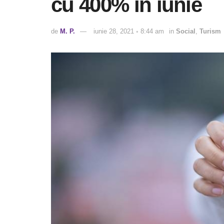
cu 400% în iunie
de
M. P.
iunie 28, 2021 ◦ 8:44 am
in
Social
,
Turism