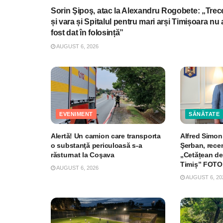
Sorin Şipoş, atac la Alexandru Rogobete: „Trec
și vara și Spitalul pentru mari arși Timișoara nu 
fost dat în folosință”
AUGUST 6, 2026
EVENIMENT
SĂNĂTATE
Alertă! Un camion care transporta
Alfred Simoni
o substanţă periculoasă s-a
Şerban, recen
răsturnat la Coşava
„Cetățean de
Timiș” FOTO
AUGUST 6, 2026
AUGUST 6, 20