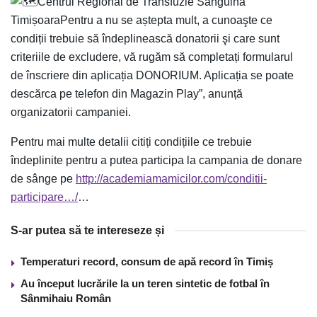
Centrul Regional de Transfuzie Sanguină
TimișoaraPentru a nu se aștepta mult, a cunoaşte ce
condiții trebuie să îndeplinească donatorii şi care sunt
criteriile de excludere, vă rugăm să completați formularul
de înscriere din aplicația DONORIUM. Aplicația se poate
descărca pe telefon din Magazin Play”, anunță
organizatorii campaniei.
Pentru mai multe detalii citiți condițiile ce trebuie
îndeplinite pentru a putea participa la campania de donare
de sânge pe
http://academiamamicilor.com/conditii-
participare…/
…
S-ar putea să te intereseze și
Temperaturi record, consum de apă record în Timiș
Au început lucrările la un teren sintetic de fotbal în
Sânmihaiu Român