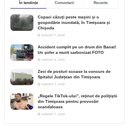
În tendințe
Comentarii
Recente
Copaci căzuți peste mașini și o
gospodărie inundată, în Timișoara și
Chișoda
AUGUST 7, 2026
Accident cumplit pe un drum din Banat!
Un şofer a murit carbonizat FOTO
AUGUST 8, 2026
Zeci de posturi scoase la concurs de
Spitalul Județean din Timișoara
AUGUST 7, 2026
„Regele TikTok-ului”, reţinut de poliţiştii
din Timişoara pentru provocări
scandaloase
AUGUST 7, 2026