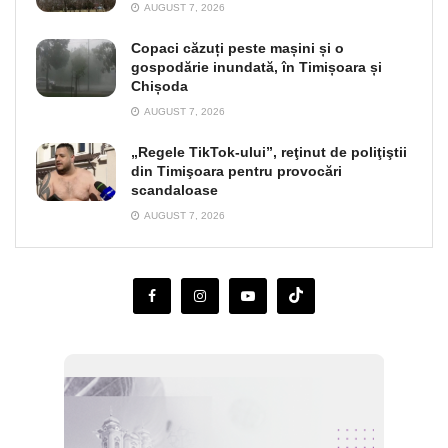
AUGUST 7, 2026
Copaci căzuți peste mașini și o
gospodărie inundată, în Timișoara și
Chișoda
AUGUST 7, 2026
„Regele TikTok-ului”, reţinut de poliţiştii
din Timişoara pentru provocări
scandaloase
AUGUST 7, 2026