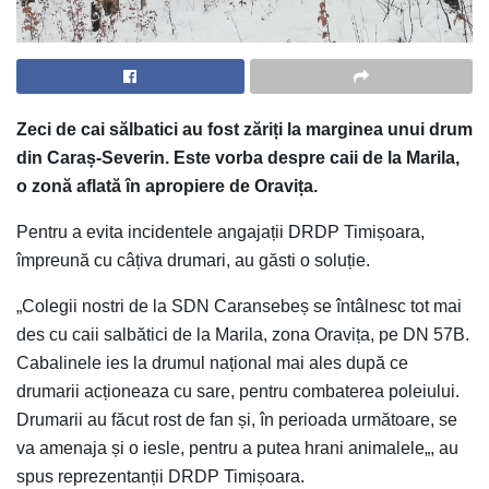
Zeci de cai sălbatici au fost zăriți la marginea unui drum
din Caraș-Severin. Este vorba despre caii de la Marila,
o zonă aflată în apropiere de Oravița.
Pentru a evita incidentele angajații DRDP Timișoara,
împreună cu câțiva drumari, au găsti o soluție.
„Colegii nostri de la SDN Caransebeș se întâlnesc tot mai
des cu caii salbătici de la Marila, zona Oravița, pe DN 57B.
Cabalinele ies la drumul național mai ales după ce
drumarii acționeaza cu sare, pentru combaterea poleiului.
Drumarii au făcut rost de fan și, în perioada următoare, se
va amenaja și o iesle, pentru a putea hrani animalele„, au
spus reprezentanții DRDP Timișoara.