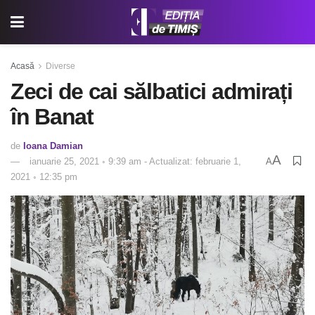
Acasă
Diverse
Zeci de cai sălbatici admirați
în Banat
de
Ioana Damian
A
ianuarie 25, 2021 ◦ 9:39 am - Actualizat: februarie 1,
A
2021 ◦ 12:35 pm