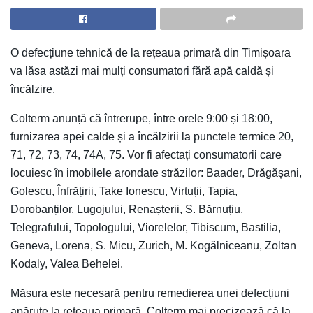
O defecțiune tehnică de la rețeaua primară din Timișoara
va lăsa astăzi mai mulți consumatori fără apă caldă și
încălzire.
Colterm anunță că întrerupe, între orele 9:00 și 18:00,
furnizarea apei calde și a încălzirii la punctele termice 20,
71, 72, 73, 74, 74A, 75. Vor fi afectați consumatorii care
locuiesc în imobilele arondate străzilor: Baader, Drăgășani,
Golescu, Înfrățirii, Take Ionescu, Virtuții, Tapia,
Dorobanților, Lugojului, Renașterii, S. Bărnuțiu,
Telegrafului, Topologului, Viorelelor, Tibiscum, Bastilia,
Geneva, Lorena, S. Micu, Zurich, M. Kogălniceanu, Zoltan
Kodaly, Valea Behelei.
Măsura este necesară pentru remedierea unei defecțiuni
apărute la rețeaua primară. Colterm mai precizează că la