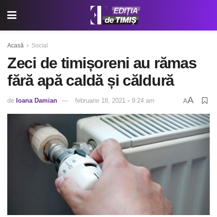
Acasă
Social
Zeci de timișoreni au rămas
fără apă caldă și căldură
A
de
Ioana Damian
februarie 18, 2021 ◦ 9:24 am
A