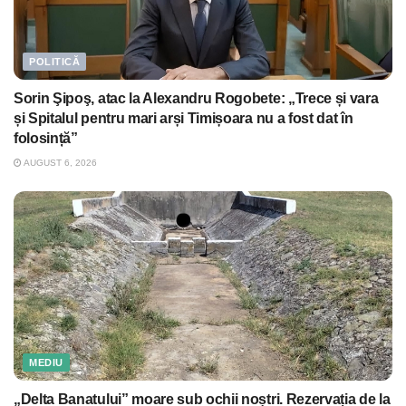
POLITICĂ
Sorin Şipoş, atac la Alexandru Rogobete: „Trece și vara
și Spitalul pentru mari arși Timișoara nu a fost dat în
folosință”
AUGUST 6, 2026
MEDIU
„Delta Banatului” moare sub ochii noștri. Rezervația de la