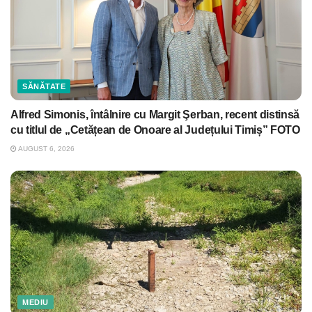
SĂNĂTATE
Alfred Simonis, întâlnire cu Margit Şerban, recent distinsă
cu titlul de „Cetățean de Onoare al Județului Timiș” FOTO
AUGUST 6, 2026
MEDIU