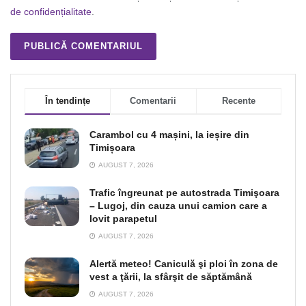
de confidențialitate
.
În tendințe
Comentarii
Recente
Carambol cu 4 mașini, la ieșire din
Timișoara
AUGUST 7, 2026
Trafic îngreunat pe autostrada Timişoara
– Lugoj, din cauza unui camion care a
lovit parapetul
AUGUST 7, 2026
Alertă meteo! Caniculă şi ploi în zona de
vest a ţării, la sfârşit de săptămână
AUGUST 7, 2026