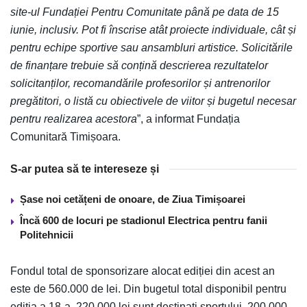
site-ul Fundației Pentru Comunitate până pe data de 15
iunie, inclusiv. Pot fi înscrise atât proiecte individuale, cât și
pentru echipe sportive sau ansambluri artistice. Solicitările
de finanțare trebuie să conțină descrierea rezultatelor
solicitanților, recomandările profesorilor și antrenorilor
pregătitori, o listă cu obiectivele de viitor și bugetul necesar
pentru realizarea acestora
”, a informat Fundația
Comunitară Timișoara.
S-ar putea să te intereseze și
Șase noi cetățeni de onoare, de Ziua Timișoarei
Încă 600 de locuri pe stadionul Electrica pentru fanii
Politehnicii
Fondul total de sponsorizare alocat ediției din acest an
este de 560.000 de lei. Din bugetul total disponibil pentru
ediția a 18-a, 220.000 lei sunt destinați sportului, 200.000