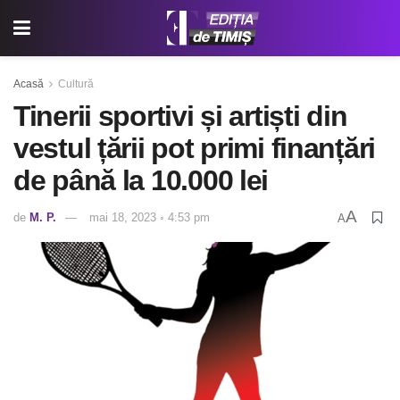
Acasă
Cultură
Tinerii sportivi și artiști din
vestul țării pot primi finanțări
de până la 10.000 lei
A
de
M. P.
mai 18, 2023 ◦ 4:53 pm
A