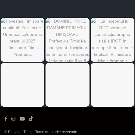
©
Ediția de Timiș
- Toate drepturile rezervate