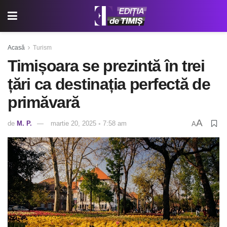
Acasă
Turism
Timișoara se prezintă în trei
țări ca destinația perfectă de
primăvară
A
de
M. P.
martie 20, 2025 ◦ 7:58 am
A