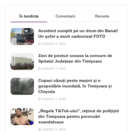
În tendințe
Comentarii
Recente
Accident cumplit pe un drum din Banat!
Un şofer a murit carbonizat FOTO
AUGUST 8, 2026
Zeci de posturi scoase la concurs de
Spitalul Județean din Timișoara
AUGUST 7, 2026
Copaci căzuți peste mașini și o
gospodărie inundată, în Timișoara și
Chișoda
AUGUST 7, 2026
„Regele TikTok-ului”, reţinut de poliţiştii
din Timişoara pentru provocări
scandaloase
AUGUST 7, 2026