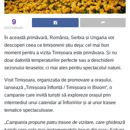
9
DISTRIBUIRI
În această primăvară, România, Serbia și Ungaria vor
descoperi ceea ce timișorenii știu deja: cel mai bun
moment pentru a vizita Timișoara este primăvara. Și nu
doar datorită temperaturilor perfecte sau a deschiderii
sezonului teraselor, ci mai ales pentru spectacolul naturii.
Visit Timișoara, organizația de promovare a orașului,
lansează „Timișoara înflorită / Timișoara in Bloom”, o
campanie care invită turiștii să exploreze orașul prin
intermediul unui calendar al înfloririlor și al unor trasee
tematice spectaculoase.
„
Campania propune patru trasee de vizitare, care ghidează
turiștii spre cele mai instagramabile locuri din oraș: Sakura