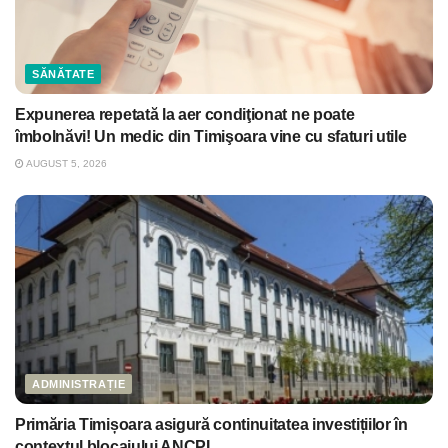
SĂNĂTATE
Expunerea repetată la aer condiţionat ne poate
îmbolnăvi! Un medic din Timişoara vine cu sfaturi utile
AUGUST 5, 2026
ADMINISTRAȚIE
Primăria Timișoara asigură continuitatea investițiilor în
contextul blocajului ANCPI