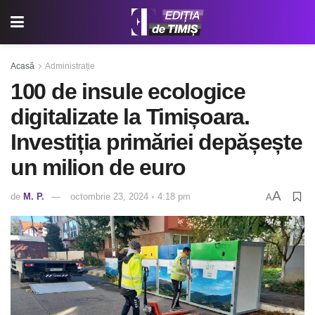
Acasă
Administrație
100 de insule ecologice
digitalizate la Timișoara.
Investiția primăriei depășește
un milion de euro
A
de
M. P.
octombrie 23, 2024 ◦ 4:18 pm
A