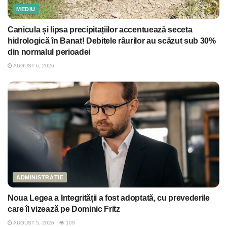
MEDIU
Canicula și lipsa precipitațiilor accentuează seceta
hidrologică în Banat! Debitele râurilor au scăzut sub 30%
din normalul perioadei
AUGUST 6, 2026
ADMINISTRAȚIE
Noua Legea a Integrității a fost adoptată, cu prevederile
care îl vizează pe Dominic Fritz
AUGUST 5, 2026
109