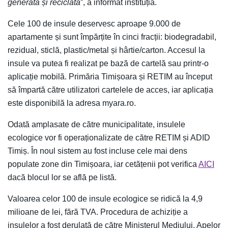
generată și reciclată
”, a informat instituția.
Cele 100 de insule deservesc aproape 9.000 de
apartamente și sunt împărțite în cinci fracții: biodegradabil,
rezidual, sticlă, plastic/metal și hârtie/carton. Accesul la
insule va putea fi realizat pe bază de cartelă sau printr-o
aplicație mobilă. Primăria Timișoara și RETIM au început
să împartă către utilizatori cartelele de acces, iar aplicația
este disponibilă la adresa myara.ro.
Odată amplasate de către municipalitate, insulele
ecologice vor fi operaționalizate de către RETIM și ADID
Timiș. În noul sistem au fost incluse cele mai dens
populate zone din Timișoara, iar cetățenii pot verifica
AICI
dacă blocul lor se află pe listă.
Valoarea celor 100 de insule ecologice se ridică la 4,9
milioane de lei, fără TVA. Procedura de achiziție a
insulelor a fost derulată de către Ministerul Mediului, Apelor