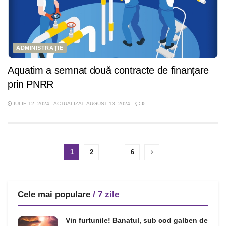
ADMINISTRAȚIE
Aquatim a semnat două contracte de finanțare
prin PNRR
IULIE 12, 2024 - ACTUALIZAT: AUGUST 13, 2024
0
1
2
…
6
Cele mai populare
/ 7 zile
Vin furtunile! Banatul, sub cod galben de