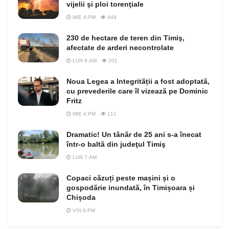
vijelii şi ploi torenţiale
MIE 4:PM
449
230 de hectare de teren din Timiş,
afectate de arderi necontrolate
LUN 9:AM
201
Noua Legea a Integrității a fost adoptată,
cu prevederile care îl vizează pe Dominic
Fritz
MIE 4:PM
111
Dramatic! Un tânăr de 25 ani s-a înecat
într-o baltă din judeţul Timiş
LUN 7:AM
Copaci căzuți peste mașini și o
gospodărie inundată, în Timișoara și
Chișoda
VIN 6:PM