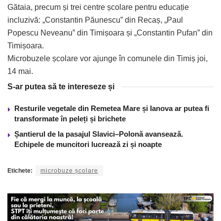
Gătaia, precum și trei centre școlare pentru educație
incluzivă: „Constantin Păunescu” din Recaș, „Paul
Popescu Neveanu” din Timișoara și „Constantin Pufan” din
Timișoara.
Microbuzele școlare vor ajunge în comunele din Timiș joi,
14 mai.
S-ar putea să te intereseze și
Resturile vegetale din Remetea Mare și Ianova ar putea fi
transformate în peleți și brichete
Șantierul de la pasajul Slavici–Polonă avansează.
Echipele de muncitori lucrează zi și noapte
Etichete:
microbuze școlare