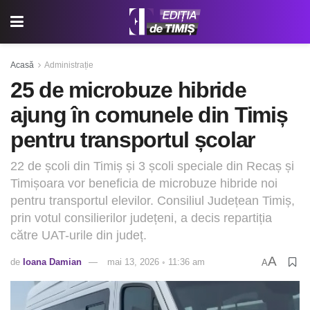
Acasă
Administrație
25 de microbuze hibride
ajung în comunele din Timiș
pentru transportul școlar
22 de școli din Timiș și 3 școli speciale din Recaș și
Timișoara vor beneficia de microbuze hibride noi
pentru transportul elevilor. Consiliul Județean Timiș,
prin votul consilierilor județeni, a decis repartiția
către UAT-urile din județ.
A
de
Ioana Damian
mai 13, 2026 ◦ 11:36 am
A