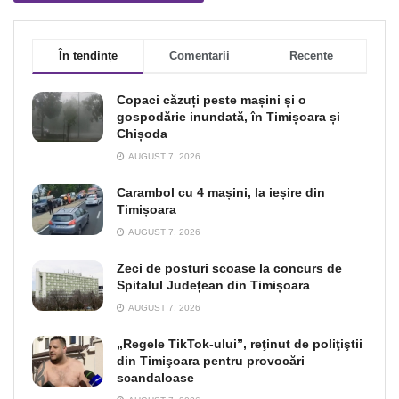
În tendințe
Comentarii
Recente
Copaci căzuți peste mașini și o
gospodărie inundată, în Timișoara și
Chișoda
AUGUST 7, 2026
Carambol cu 4 mașini, la ieșire din
Timișoara
AUGUST 7, 2026
Zeci de posturi scoase la concurs de
Spitalul Județean din Timișoara
AUGUST 7, 2026
„Regele TikTok-ului”, reţinut de poliţiştii
din Timişoara pentru provocări
scandaloase