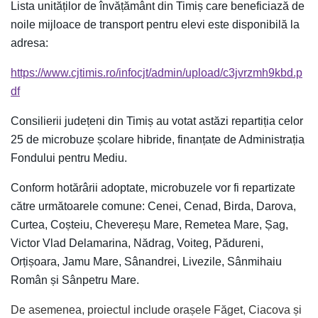
Lista unităților de învățământ din Timiș care beneficiază de
noile mijloace de transport pentru elevi este disponibilă la
adresa:
https://www.cjtimis.ro/infocjt/admin/upload/c3jvrzmh9kbd.p
df
Consilierii județeni din Timiș au votat astăzi repartiția celor
25 de microbuze școlare hibride, finanțate de Administrația
Fondului pentru Mediu.
Conform hotărârii adoptate, microbuzele vor fi repartizate
către următoarele comune: Cenei, Cenad, Birda, Darova,
Curtea, Coșteiu, Chevereșu Mare, Remetea Mare, Șag,
Victor Vlad Delamarina, Nădrag, Voiteg, Pădureni,
Orțișoara, Jamu Mare, Sânandrei, Livezile, Sânmihaiu
Român și Sânpetru Mare.
De asemenea, proiectul include orașele Făget, Ciacova și