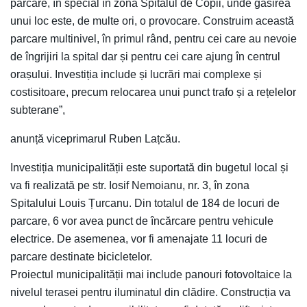
parcare, în special în zona Spitalul de Copii, unde găsirea
unui loc este, de multe ori, o provocare. Construim această
parcare multinivel, în primul rând, pentru cei care au nevoie
de îngrijiri la spital dar și pentru cei care ajung în centrul
orașului. Investiția include și lucrări mai complexe și
costisitoare, precum relocarea unui punct trafo și a rețelelor
subterane”,
anunță viceprimarul Ruben Lațcău.
Investiția municipalității este suportată din bugetul local și
va fi realizată pe str. Iosif Nemoianu, nr. 3, în zona
Spitalului Louis Țurcanu. Din totalul de 184 de locuri de
parcare, 6 vor avea punct de încărcare pentru vehicule
electrice. De asemenea, vor fi amenajate 11 locuri de
parcare destinate bicicletelor.
Proiectul municipalității mai include panouri fotovoltaice la
nivelul terasei pentru iluminatul din clădire. Construcția va