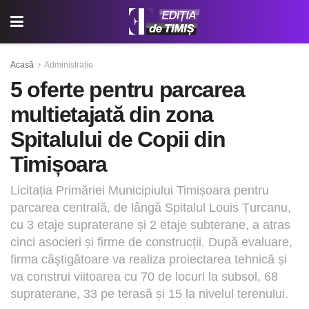
Acasă
Administrație
5 oferte pentru parcarea
multietajată din zona
Spitalului de Copii din
Timișoara
Licitația Primăriei Municipiului Timișoara pentru
parcarea centrală, de lângă Spitalul Louis Țurcanu,
cu 3 etaje supraterane și 2 etaje subterane, a atras
cinci asocieri și firme de construcții. După evaluare,
firma câștigătoare va realiza proiectarea tehnică și
va construi viitoarea cu 70 de locuri la subsol, 68
supraterane, 33 pe terasă și 15 la nivelul terenului.