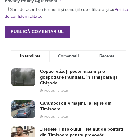
*
Privacy Policy Agreement
Sunt de acord cu termenii și condițiile de utilizare și cu
Politica
de confidențialitate
.
În tendințe
Comentarii
Recente
Copaci căzuți peste mașini și o
gospodărie inundată, în Timișoara și
Chișoda
AUGUST 7, 2026
Carambol cu 4 mașini, la ieșire din
Timișoara
AUGUST 7, 2026
„Regele TikTok-ului”, reţinut de poliţiştii
din Timişoara pentru provocări