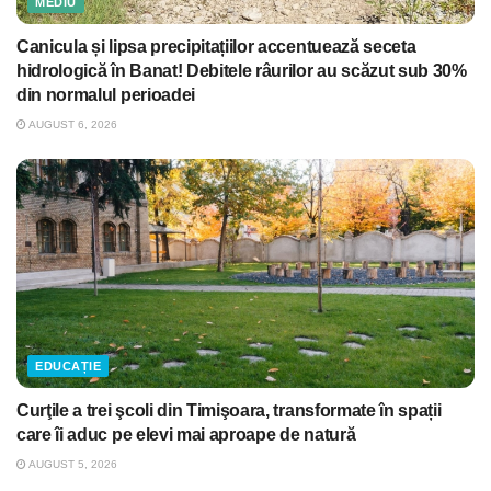
MEDIU
Canicula și lipsa precipitațiilor accentuează seceta
hidrologică în Banat! Debitele râurilor au scăzut sub 30%
din normalul perioadei
AUGUST 6, 2026
EDUCAȚIE
Curţile a trei şcoli din Timişoara, transformate în spații
care îi aduc pe elevi mai aproape de natură
AUGUST 5, 2026