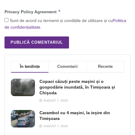
*
Privacy Policy Agreement
Sunt de acord cu termenii și condițiile de utilizare și cu
Politica
de confidențialitate
.
În tendințe
Comentarii
Recente
Copaci căzuți peste mașini și o
gospodărie inundată, în Timișoara și
Chișoda
AUGUST 7, 2026
Carambol cu 4 mașini, la ieșire din
Timișoara
AUGUST 7, 2026