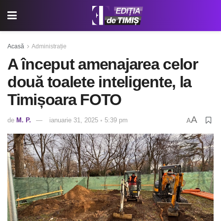
Acasă
Administrație
A început amenajarea celor
două toalete inteligente, la
Timișoara FOTO
A
de
M. P.
ianuarie 31, 2025 ◦ 5:39 pm
A