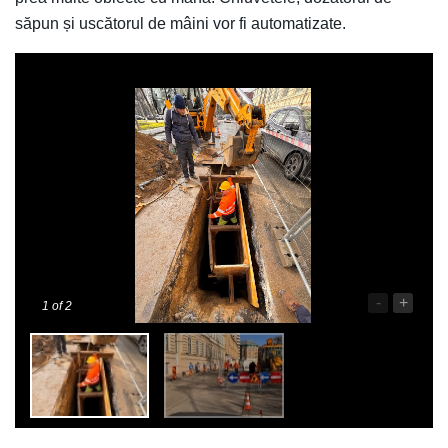
săpun și uscătorul de mâini vor fi automatizate.
-
+
1
of 2