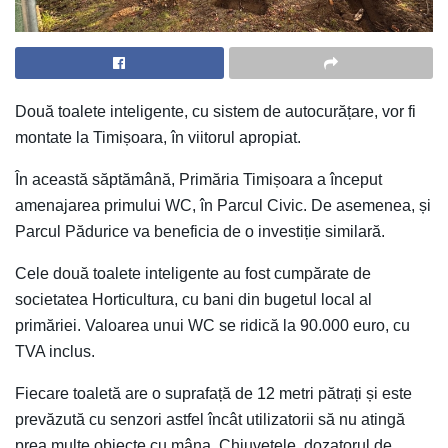
Două toalete inteligente, cu sistem de autocurățare, vor fi
montate la Timișoara, în viitorul apropiat.
În această săptămână, Primăria Timișoara a început
amenajarea primului WC, în Parcul Civic. De asemenea, și
Parcul Pădurice va beneficia de o investiție similară.
Cele două toalete inteligente au fost cumpărate de
societatea Horticultura, cu bani din bugetul local al
primăriei. Valoarea unui WC se ridică la 90.000 euro, cu
TVA inclus.
Fiecare toaletă are o suprafață de 12 metri pătrați și este
prevăzută cu senzori astfel încât utilizatorii să nu atingă
prea multe obiecte cu mâna. Chiuvetele, dozatorul de