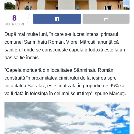
8
DISTRIBUIRI
După mai multe luni, în care s-a lucrat intens, primarul
comunei Sânmihaiu Român, Viorel Mărcuți, anunță că
șantierul unde se construiește capela ortodoxă este la un
pas să fie închis.
”Capela mortuară din localitatea Sânmihaiu Român,
construită în proximitatea cimitirului de la ieșirea spre
localitatea Săcălaz, este finalizată în proporție de 95% și
va fi dată în folosință în cel mai scurt timp”, spune Mărcuți.