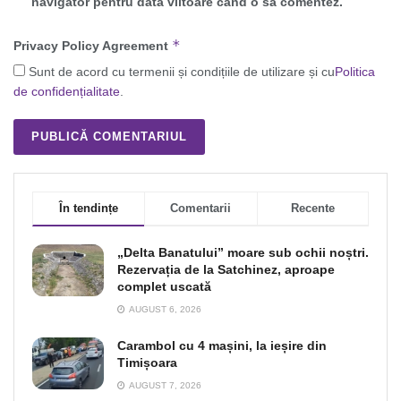
navigator pentru data viitoare când o să comentez.
*
Privacy Policy Agreement
Sunt de acord cu termenii și condițiile de utilizare și cu
Politica
de confidențialitate
.
În tendințe
Comentarii
Recente
„Delta Banatului” moare sub ochii noștri.
Rezervația de la Satchinez, aproape
complet uscată
AUGUST 6, 2026
Carambol cu 4 mașini, la ieșire din
Timișoara
AUGUST 7, 2026