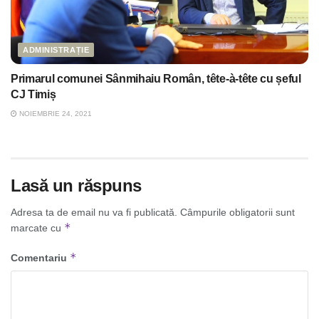
ADMINISTRAȚIE
Primarul comunei Sânmihaiu Român, tête-à-tête cu șeful
CJ Timiș
NOIEMBRIE 24, 2021
Lasă un răspuns
Adresa ta de email nu va fi publicată.
Câmpurile obligatorii sunt
*
marcate cu
*
Comentariu