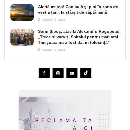
Alertă meteo! Caniculă şi ploi în zona de
vest a ţării, la sfârşit de săptămână
AUGUST 7, 2026
Sorin Şipoş, atac la Alexandru Rogobete:
„Trece și vara și Spitalul pentru mari arși
Timișoara nu a fost dat în folosință”
AUGUST 6, 2026