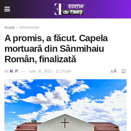
Acasă
Administrație
A promis, a făcut. Capela
mortuară din Sânmihaiu
Român, finalizată
A
de
M. P.
iulie 16, 2022 ◦ 12:24 pm
A