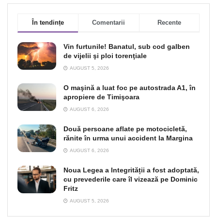
În tendințe
Comentarii
Recente
Vin furtunile! Banatul, sub cod galben
de vijelii şi ploi torenţiale
AUGUST 5, 2026
O maşină a luat foc pe autostrada A1, în
apropiere de Timişoara
AUGUST 6, 2026
Două persoane aflate pe motocicletă,
rănite în urma unui accident la Margina
AUGUST 6, 2026
Noua Legea a Integrității a fost adoptată,
cu prevederile care îl vizează pe Dominic
Fritz
AUGUST 5, 2026