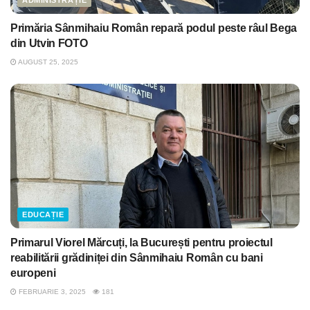
ADMINISTRAȚIE
Primăria Sânmihaiu Român repară podul peste râul Bega
din Utvin FOTO
AUGUST 25, 2025
EDUCAȚIE
Primarul Viorel Mărcuți, la București pentru proiectul
reabilitării grădiniței din Sânmihaiu Român cu bani
europeni
FEBRUARIE 3, 2025
181