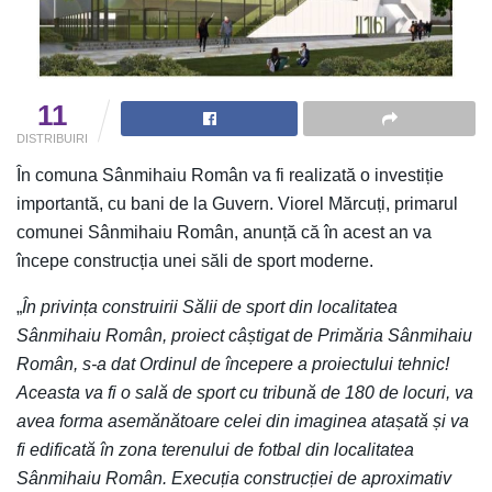
11
DISTRIBUIRI
În comuna Sânmihaiu Român va fi realizată o investiție
importantă, cu bani de la Guvern. Viorel Mărcuți, primarul
comunei Sânmihaiu Român, anunță că în acest an va
începe construcția unei săli de sport moderne.
„
În privința construirii Sălii de sport din localitatea
Sânmihaiu Român, proiect câștigat de Primăria Sânmihaiu
Român, s-a dat Ordinul de începere a proiectului tehnic!
Aceasta va fi o sală de sport cu tribună de 180 de locuri, va
avea forma asemănătoare celei din imaginea atașată și va
fi edificată în zona terenului de fotbal din localitatea
Sânmihaiu Român. Execuția construcției de aproximativ