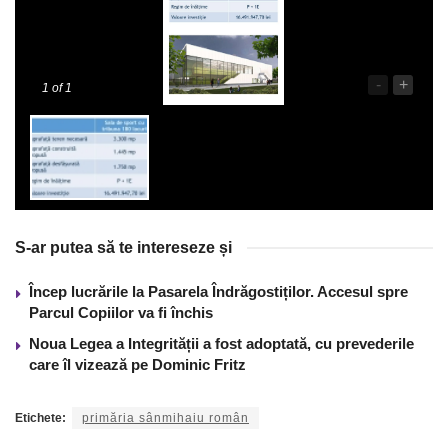
-
+
1
of 1
S-ar putea să te intereseze și
Încep lucrările la Pasarela Îndrăgostiților. Accesul spre
Parcul Copiilor va fi închis
Noua Legea a Integrității a fost adoptată, cu prevederile
care îl vizează pe Dominic Fritz
Etichete:
primăria sânmihaiu român