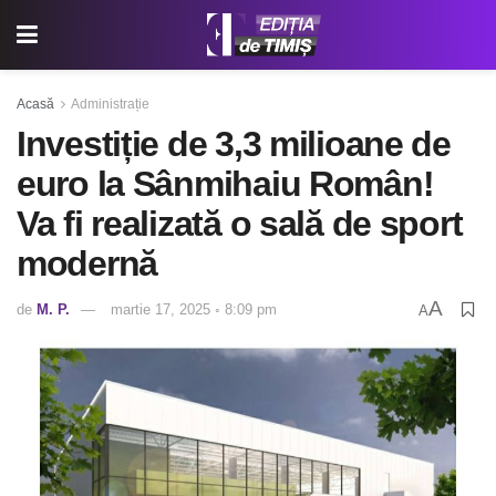
Acasă
Administrație
Investiție de 3,3 milioane de
euro la Sânmihaiu Român!
Va fi realizată o sală de sport
modernă
A
de
M. P.
martie 17, 2025 ◦ 8:09 pm
A