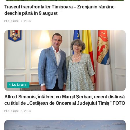
Traseul transfrontalier Timișoara – Zrenjanin rămâne
deschis până în 9 august
AUGUST 7, 2026
SĂNĂTATE
Alfred Simonis, întâlnire cu Margit Şerban, recent distinsă
cu titlul de „Cetățean de Onoare al Județului Timiș” FOTO
AUGUST 6, 2026