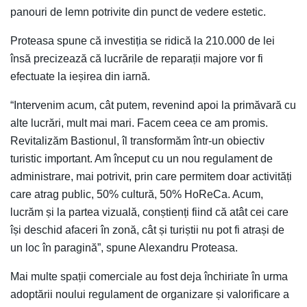
panouri de lemn potrivite din punct de vedere estetic.
Proteasa spune că investiția se ridică la 210.000 de lei
însă precizează că lucrările de reparații majore vor fi
efectuate la ieșirea din iarnă.
“Intervenim acum, cât putem, revenind apoi la primăvară cu
alte lucrări, mult mai mari. Facem ceea ce am promis.
Revitalizăm Bastionul, îl transformăm într-un obiectiv
turistic important. Am început cu un nou regulament de
administrare, mai potrivit, prin care permitem doar activități
care atrag public, 50% cultură, 50% HoReCa. Acum,
lucrăm și la partea vizuală, conștienți fiind că atât cei care
își deschid afaceri în zonă, cât și turiștii nu pot fi atrași de
un loc în paragină”, spune Alexandru Proteasa.
Mai multe spații comerciale au fost deja închiriate în urma
adoptării noului regulament de organizare și valorificare a