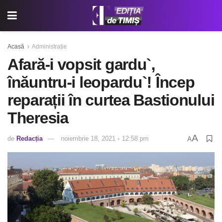
Acasă
Administrație
Afară-i vopsit gardu`,
înăuntru-i leopardu`! Încep
reparații în curtea Bastionului
Theresia
A
de
Redacția
noiembrie 18, 2021 ◦ 12:58 pm
A