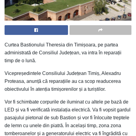
Curtea Bastionului Theresia din Timișoara, pe partea
administrată de Consiliul Județean, va intra în reparații
timp de o lună.
Vicepreședintele Consiliului Județean Timiș, Alexadru
Proteasa, anunță că reparațiile au ca scop readucerea
obiectivului în atenția timișorenilor și a turiștilor.
Vor fi schimbate corpurile de iluminat cu altele pe bază de
LED și va fi verificată instalația electrică. Va fi vopsit gardul
pasajului pietonal de sub Bastion și vor fi înlocuite treptele
de lemn cu unele din piatră. În același timp, zona zona
tomberoanelor și a generatorului electric va fi îngrădită cu