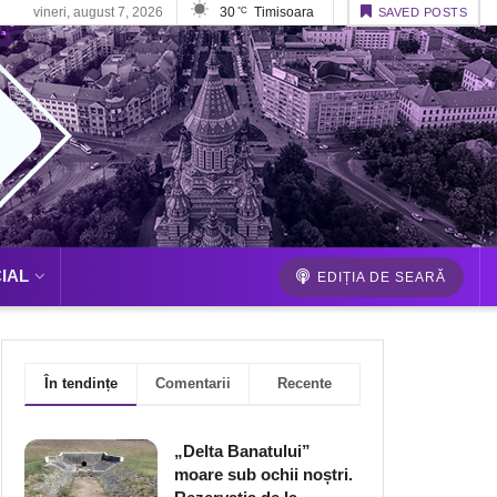
vineri, august 7, 2026
30
Timisoara
°C
SAVED POSTS
IAL
EDIȚIA DE SEARĂ
În tendințe
Comentarii
Recente
„Delta Banatului”
moare sub ochii noștri.