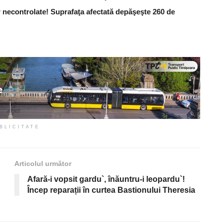
 necontrolate! Suprafaţa afectată depăşeşte 260 de
BLICITATE
Articolul următor
Afară-i vopsit gardu`, înăuntru-i leopardu`!
Încep reparații în curtea Bastionului Theresia