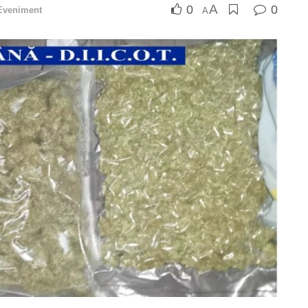
A
0
0
Eveniment
A