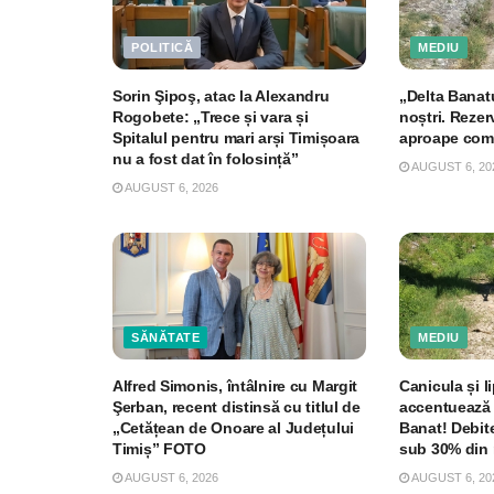
POLITICĂ
MEDIU
Sorin Şipoş, atac la Alexandru
„Delta Banat
Rogobete: „Trece și vara și
noștri. Rezer
Spitalul pentru mari arși Timișoara
aproape com
nu a fost dat în folosință”
AUGUST 6, 20
AUGUST 6, 2026
SĂNĂTATE
MEDIU
Alfred Simonis, întâlnire cu Margit
Canicula și li
Şerban, recent distinsă cu titlul de
accentuează 
„Cetățean de Onoare al Județului
Banat! Debite
Timiș” FOTO
sub 30% din 
AUGUST 6, 2026
AUGUST 6, 20