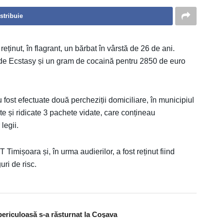
stribuie
eținut, în flagrant, un bărbat în vârstă de 26 de ani.
de Ecstasy și un gram de cocaină pentru 2850 de euro
 au fost efectuate două percheziții domiciliare, în municipiul
ite și ridicate 3 pachete vidate, care conțineau
legii.
Timișoara și, în urma audierilor, a fost reținut fiind
uri de risc.
periculoasă s-a răsturnat la Coşava