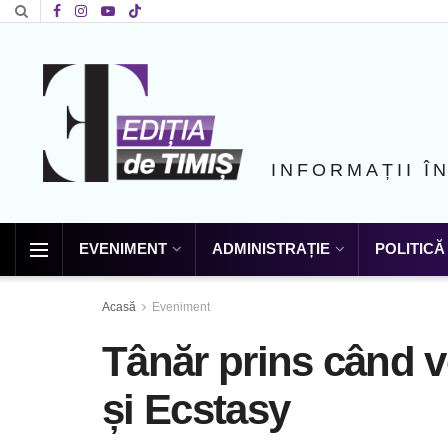
INFORMAȚII Î
EVENIMENT
ADMINISTRAȚIE
POLITICĂ
Acasă
Eveniment
Tânăr prins când v
și Ecstasy