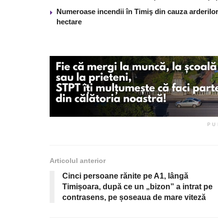
Numeroase incendii în Timiş din cauza arderilor
hectare
PU
Articolul anterior
Cinci persoane rănite pe A1, lângă
Timișoara, după ce un „bizon” a intrat pe
contrasens, pe șoseaua de mare viteză