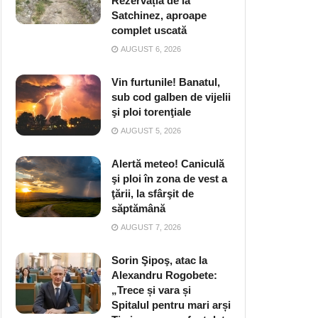
Rezervația de la
Satchinez, aproape
complet uscată
AUGUST 6, 2026
Vin furtunile! Banatul,
sub cod galben de vijelii
şi ploi torenţiale
AUGUST 5, 2026
Alertă meteo! Caniculă
şi ploi în zona de vest a
ţării, la sfârşit de
săptămână
AUGUST 7, 2026
Sorin Şipoş, atac la
Alexandru Rogobete:
„Trece și vara și
Spitalul pentru mari arși