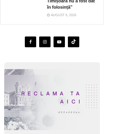
Timișoara nu a fost dat
în folosință”
AUGUST 6, 2026