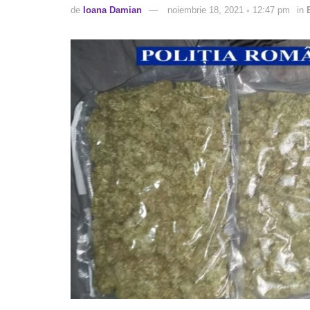
de
Ioana Damian
noiembrie 18, 2021 ◦ 12:47 pm
in