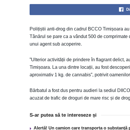
Di
Polițiștii anti-drog din cadrul BCCO Timișoara au r
Tânărul se pare ca a vândut 500 de comprimate 
unui agent sub acoperire.
”Ulterior activității de prindere în flagrant delict,
Timișoara. La una dintre locații, au fost descoper
aproximativ 1 kg. de cannabis”, potrivit oamenilor 
Bărbatul a fost dus pentru audieri la sediul DIICOT 
acuzat de trafic de droguri de mare risc și de drog
S-ar putea să te intereseze și
Alertă! Un camion care transporta o substanţă 