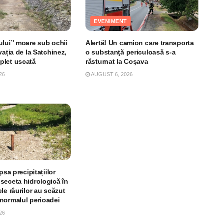
EVENIMENT
ului” moare sub ochii
Alertă! Un camion care transporta
vația de la Satchinez,
o substanţă periculoasă s-a
plet uscată
răsturnat la Coşava
26
AUGUST 6, 2026
psa precipitațiilor
seceta hidrologică în
le râurilor au scăzut
normalul perioadei
26