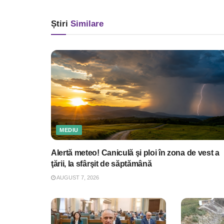
Știri
Similare
MEDIU
Alertă meteo! Caniculă şi ploi în zona de vest a
ţării, la sfârşit de săptămână
AUGUST 7, 2026