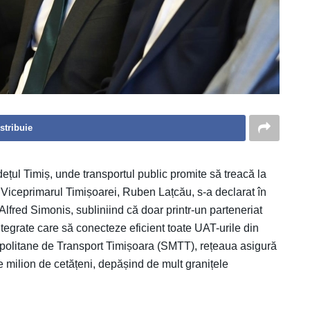
stribuie
ețul Timiș, unde transportul public promite să treacă la
. Viceprimarul Timișoarei, Ruben Lațcău, s-a declarat în
Alfred Simonis, subliniind că doar printr-un parteneriat
ntegrate care să conecteze eficient toate UAT-urile din
tropolitane de Transport Timișoara (SMTT), rețeaua asigură
 milion de cetățeni, depășind de mult granițele