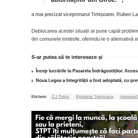
a mai precizat viceprimarul Timișoarei, Ruben La
Deblocarea acestei situații ar pune capăt probleme
din comunele limitrofe, oferindu-le o alternativă 
S-ar putea să te intereseze și
Încep lucrările la Pasarela Îndrăgostiților. Acces
Noua Legea a Integrității a fost adoptată, cu pre
Etichete:
CJ Timis
Primăria Timișoara
transpor