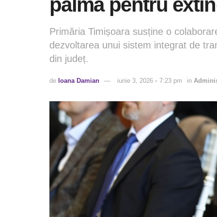
palma pentru extind
Primăria Timișoara susține o colaborar
dezvoltarea unui sistem integrat de tr
din județ.
de
Ioana Damian
iunie 3, 2026 ◦ 7:23 pm
in
Adminis