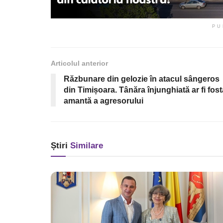
PU
Articolul anterior
Răzbunare din gelozie în atacul sângeros
din Timișoara. Tânăra înjunghiată ar fi fost
amantă a agresorului
Știri
Similare