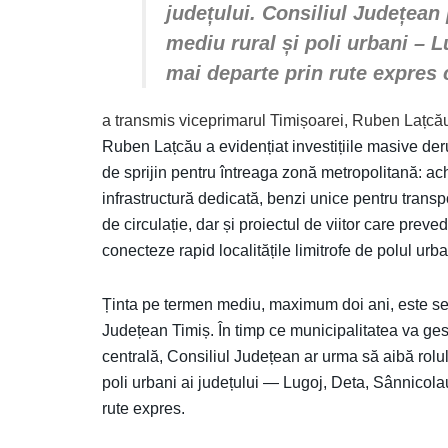
județului. Consiliul Județean
mediu rural și poli urbani – 
mai departe prin rute expres
a transmis viceprimarul Timișoarei, Ruben Lațcă
Ruben Lațcău a evidențiat investițiile masive deru
de sprijin pentru întreaga zonă metropolitană: ach
infrastructură dedicată, benzi unice pentru transp
de circulație, dar și proiectul de viitor care pre
conecteze rapid localitățile limitrofe de polul urba
Ținta pe termen mediu, maximum doi ani, este se
Județean Timiș. În timp ce municipalitatea va ge
centrală, Consiliul Județean ar urma să aibă rolul 
poli urbani ai județului — Lugoj, Deta, Sânnicola
rute expres.