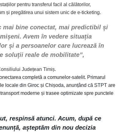
tațiilor pentru transferul facil al călătorilor,
m și pregătirea unui sistem unic de e-ticketing.
 mai bine conectat, mai predictibil și
imișeni. Avem în vedere situația
ilor și a persoanelor care lucrează în
 soluții reale de mobilitate”,
onsiliului Județean Timiș.
onectarea completă a comunelor-satelit. Primarul
țile locale din Giroc și Chișoda, anunțând că STPT are
e transport moderne și trasee optimizate spre punctele
cut, respinsă atunci. Acum, după ce
renunță, așteptăm din nou decizia