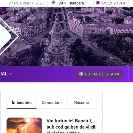
vineri, august 7, 2026
29
Timisoara
°C
SAVED POSTS
IAL
EDIȚIA DE SEARĂ
În tendințe
Comentarii
Recente
Vin furtunile! Banatul,
sub cod galben de vijelii