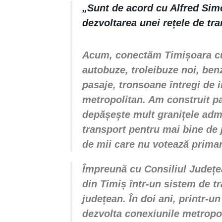
„Sunt de acord cu
Alfred Sim
dezvoltarea unei rețele de tran
Acum, conectăm Timișoara cu 
autobuze, troleibuze noi, ben
pasaje, tronsoane întregi de in
metropolitan. Am construit pa
depășește mult granițele adm
transport pentru mai bine de 
de mii care nu votează primar
Împreună cu Consiliul Județe
din Timiș într-un sistem de t
județean. În doi ani, printr-u
dezvolta conexiunile metropol