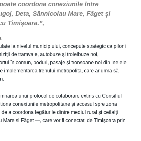
 poate coordona conexiunile între
Lugoj, Deta, Sânnicolau Mare, Făget și
 cu Timișoara.”,
u.
late la nivelul municipiului, concepute strategic ca piloni
iziții de tramvaie, autobuze și troleibuze noi,
ortul în comun, poduri, pasaje și tronsoane noi din inelele
vede implementarea trenului metropolita, care ar urma să
n.
mnarea unui protocol de colaborare extins cu Consiliul
stiona conexiunile metropolitane și accesul spre zona
de a coordona legăturile dintre mediul rural și ceilalți
u Mare și Făget —, care vor fi conectați de Timișoara prin