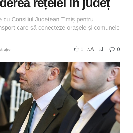
erea rețelei în județ
e cu Consiliul Județean Timiș pentru
ansport care să conecteze orașele și comunele
A
1
0
trație
A