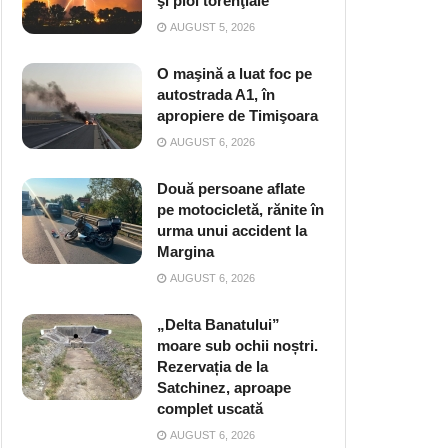
şi ploi torenţiale
AUGUST 5, 2026
O maşină a luat foc pe
autostrada A1, în
apropiere de Timişoara
AUGUST 6, 2026
Două persoane aflate
pe motocicletă, rănite în
urma unui accident la
Margina
AUGUST 6, 2026
„Delta Banatului”
moare sub ochii noștri.
Rezervația de la
Satchinez, aproape
complet uscată
AUGUST 6, 2026