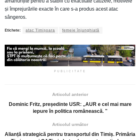
amănunțite pentru a stabili cu exactitate cauzele, motivele
și împrejurările exacte în care s-a produs acest atac
sângeros.
Etichete:
atac Timișoara
femeie înjunghiată
PUBLICITATE
Articolul anterior
Dominic Fritz, președinte USR: „AUR e cel mai mare
iepure în politica românească. ”
Articolul următor
Alianță strategică pentru transportul din Timiș. Primăria