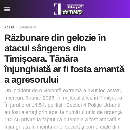
Acasă
Eveniment
Răzbunare din gelozie în
atacul sângeros din
Timișoara. Tânăra
înjunghiată ar fi fosta amantă
a agresorului
Un incident de o violență extremă a avut loc astăzi,
miercuri, 3 iunie 2026, în mijlocul zilei, în Timișoara.
În jurul orei 14:54, polițiștii Secției 4 Poliție Urbană
au fost alertați prin apel la numărul unic de urgență
112 cu privire la faptul că o femeie a fost atacată și
înjunghiată în incinta unei societăți comerciale din