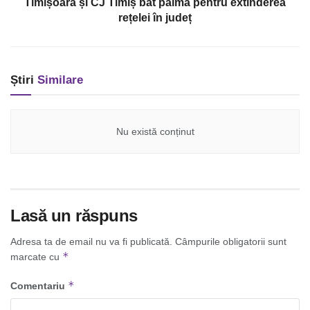
Timișoara și CJ Timiș bat palma pentru extinderea
rețelei în județ
Știri
Similare
Nu există conținut
Lasă un răspuns
Adresa ta de email nu va fi publicată.
Câmpurile obligatorii sunt
*
marcate cu
*
Comentariu