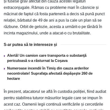
și fusese grav afectat din cauza acestei legături
extraconjugale. Rămas cu probleme mari în căsnicie și
măcinat de faptul că fosta parteneră a decis să pună punct
relației, bărbatul de 49 de ani a pus la cale un plan să se
răzbune. Orbit de gelozie, acesta a urmărit-o pe tânără în
incinta magazinului, unde a atacat-o cu brutalitate.
S-ar putea să te intereseze și
Alertă! Un camion care transporta o substanţă
periculoasă s-a răsturnat la Coşava
Numeroase incendii în Timiş din cauza arderilor
necontrolate! Suprafaţa afectată depăşeşte 260 de
hectare
În prezent, atacatorul se află în custodia poliției, fiind audiat
pentru stabilirea tuturor măsurilor legale care se impun în
acest caz. Oamenii legii continuă verificările și cercetările