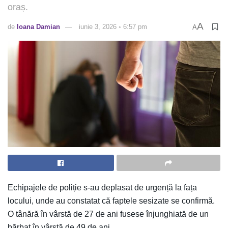
oraș.
A
de
Ioana Damian
iunie 3, 2026 ◦ 6:57 pm
A
Echipajele de poliție s-au deplasat de urgență la fața
locului, unde au constatat că faptele sesizate se confirmă.
O tânără în vârstă de 27 de ani fusese înjunghiată de un
bărbat în vârstă de 49 de ani.