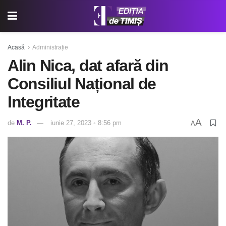
Acasă
Administrație
Alin Nica, dat afară din
Consiliul Național de
Integritate
A
de
M. P.
iunie 27, 2023 ◦ 8:56 pm
A