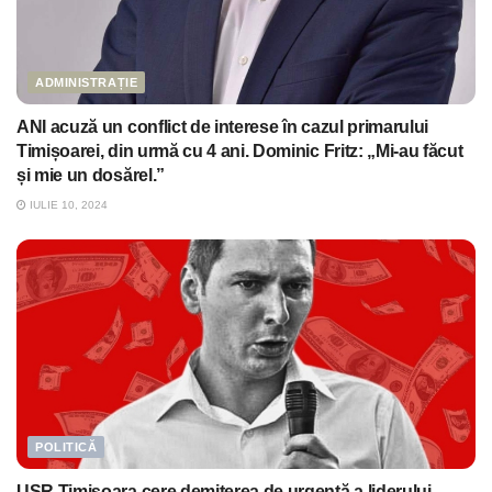
ADMINISTRAȚIE
ANI acuză un conflict de interese în cazul primarului
Timișoarei, din urmă cu 4 ani. Dominic Fritz: „Mi-au făcut
și mie un dosărel.”
IULIE 10, 2024
POLITICĂ
USR Timișoara cere demiterea de urgență a liderului