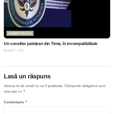
ADMINISTRAȚIE
Un consilier județean din Timiș, în incompatibilitate
IUNIE 7, 2023
Lasă un răspuns
Adresa ta de email nu va fi publicată.
Câmpurile obligatorii sunt
*
marcate cu
*
Comentariu