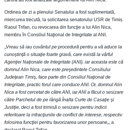
Ordinea de zi a plenului Senatului a fost suplimentată,
miercurea trecută, la solicitarea senatorului USR de Timiș
Raoul Trifan, cu revocarea din funcţie a lui Alin Nica,
membru în Consiliul Naţional de Integritate al ANI.
„
Vreau să iau cuvântul pe procedură pentru a vă aduce la
cunoştinţă o situaţie foarte gravă, care există la vârful
Agenţiei Naţionale de Integritate (ANI), iar aceasta este că
domnul Alin Nica, care este preşedintele Consiliului
Judeţean Timiş, face parte din Consiliul Naţional de
Integritate, practic forul care conduce ANI. Or, domnul Alin
Nica a fost cercetat de către ANI, iar ANI a făcut o sesizare
către Parchetul de pe lângă Înalta Curte de Casaţie şi
Justiţie, deci a fost trimisă o sesizare pentru indicii
referitoare la infracţiunile de conflict de interese, respectiv
folosirea funcţiei pentru favorizarea unor persoane
„, a
declarat Raoul Trifan.