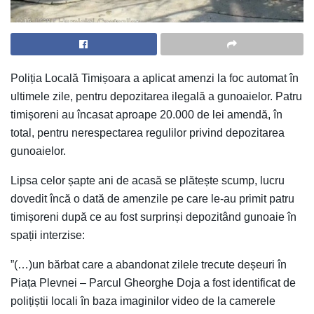
Poliția Locală Timișoara a aplicat amenzi la foc automat în
ultimele zile, pentru depozitarea ilegală a gunoaielor. Patru
timișoreni au încasat aproape 20.000 de lei amendă, în
total, pentru nerespectarea regulilor privind depozitarea
gunoaielor.
Lipsa celor șapte ani de acasă se plătește scump, lucru
dovedit încă o dată de amenzile pe care le-au primit patru
timișoreni după ce au fost surprinși depozitând gunoaie în
spații interzise:
”(…)un bărbat care a abandonat zilele trecute deșeuri în
Piața Plevnei – Parcul Gheorghe Doja a fost identificat de
polițiștii locali în baza imaginilor video de la camerele