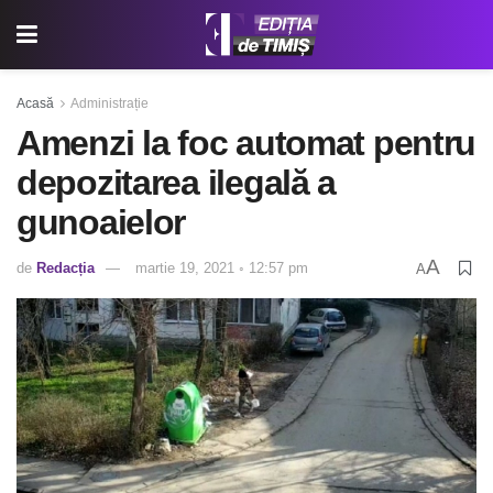
Acasă
Administrație
Amenzi la foc automat pentru
depozitarea ilegală a
gunoaielor
A
de
Redacția
martie 19, 2021 ◦ 12:57 pm
A