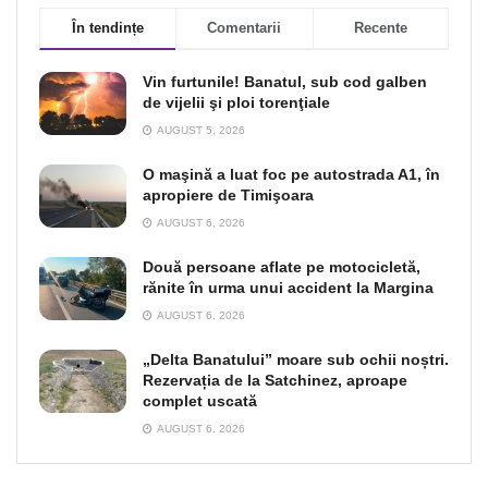
În tendințe
Comentarii
Recente
Vin furtunile! Banatul, sub cod galben
de vijelii şi ploi torenţiale
AUGUST 5, 2026
O maşină a luat foc pe autostrada A1, în
apropiere de Timişoara
AUGUST 6, 2026
Două persoane aflate pe motocicletă,
rănite în urma unui accident la Margina
AUGUST 6, 2026
„Delta Banatului” moare sub ochii noștri.
Rezervația de la Satchinez, aproape
complet uscată
AUGUST 6, 2026