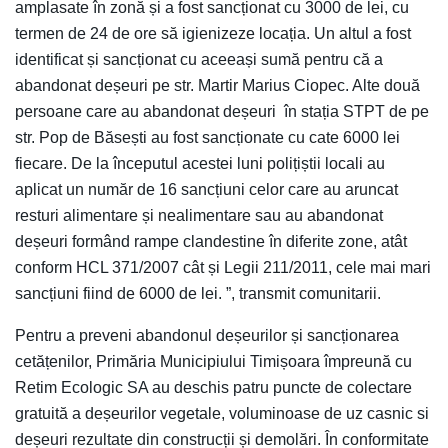
amplasate în zonă și a fost sancționat cu 3000 de lei, cu
termen de 24 de ore să igienizeze locația. Un altul a fost
identificat și sancționat cu aceeași sumă pentru că a
abandonat deșeuri pe str. Martir Marius Ciopec. Alte două
persoane care au abandonat deșeuri în stația STPT de pe
str. Pop de Băsești au fost sancționate cu cate 6000 lei
fiecare. De la începutul acestei luni polițiștii locali au
aplicat un număr de 16 sancțiuni celor care au aruncat
resturi alimentare și nealimentare sau au abandonat
deșeuri formând rampe clandestine în diferite zone, atât
conform HCL 371/2007 cât și Legii 211/2011, cele mai mari
sancțiuni fiind de 6000 de lei. ”, transmit comunitarii.
Pentru a preveni abandonul deșeurilor și sancționarea
cetățenilor, Primăria Municipiului Timișoara împreună cu
Retim Ecologic SA au deschis patru puncte de colectare
gratuită a deșeurilor vegetale, voluminoase de uz casnic si
deșeuri rezultate din construcții și demolări. În conformitate