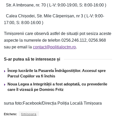
Str. A Imbroane, nr. 70 ( L-V: 9:00-19:00, S: 8:00-16:00 )
Calea Chișodei, Str. Mile Cărpenișan, nr 3 ( L-V: 9:00-
17:00, S: 8:00-16:00 )
Timișorenii care observă astfel de situații pot sesiza aceste
aspecte la numerele de telefon 0256.246.112, 0256.968
sau pe email la
contact@politialoctm.ro
.
S-ar putea să te intereseze și
Încep lucrările la Pasarela Îndrăgostiților. Accesul spre
Parcul Copiilor va fi închis
Noua Legea a Integrității a fost adoptată, cu prevederile
care îl vizează pe Dominic Fritz
sursa foto:Facebook/Direcția Poliția Locală Timișoara
Etichete:
timisoara