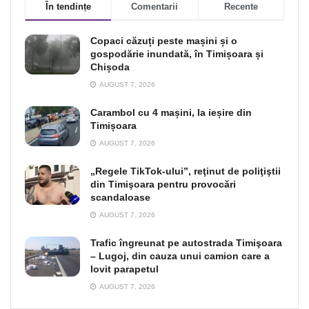
În tendințe
Comentarii
Recente
Copaci căzuți peste mașini și o
gospodărie inundată, în Timișoara și
Chișoda
AUGUST 7, 2026
Carambol cu 4 mașini, la ieșire din
Timișoara
AUGUST 7, 2026
„Regele TikTok-ului”, reţinut de poliţiştii
din Timişoara pentru provocări
scandaloase
AUGUST 7, 2026
Trafic îngreunat pe autostrada Timişoara
– Lugoj, din cauza unui camion care a
lovit parapetul
AUGUST 7, 2026