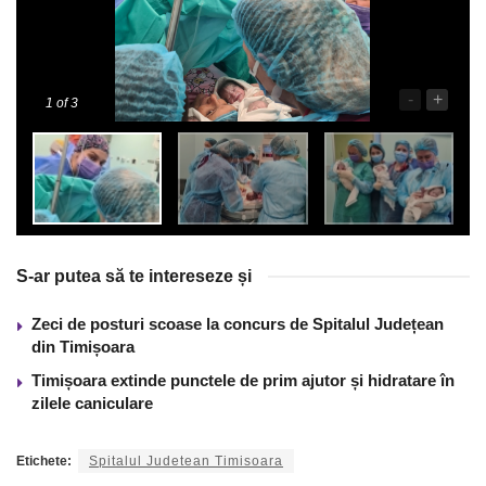
-
+
1
of 3
S-ar putea să te intereseze și
Zeci de posturi scoase la concurs de Spitalul Județean
din Timișoara
Timișoara extinde punctele de prim ajutor și hidratare în
zilele caniculare
Etichete:
Spitalul Judetean Timisoara