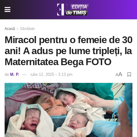
Acasă
Sănătate
Miracol pentru o femeie de 30
ani! A adus pe lume tripleți, la
Maternitatea Bega FOTO
A
de
M. P.
iulie 12, 2025 ◦ 3:13 pm
A