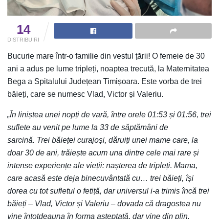
14
DISTRIBUIRI
Bucurie mare într-o familie din vestul țării! O femeie de 30
ani a adus pe lume tripleți, noaptea trecută, la Maternitatea
Bega a Spitalului Județean Timișoara. Este vorba de trei
băieți, care se numesc Vlad, Victor și Valeriu.
„În liniștea unei nopți de vară, între orele 01:53 și 01:56, trei
suflete au venit pe lume la 33 de săptămâni de
sarcină. Trei băieței curajoși, dăruiți unei mame care, la
doar 30 de ani, trăiește acum una dintre cele mai rare și
intense experiențe ale vieții: nașterea de tripleți. Mama,
care acasă este deja binecuvântată cu… trei băieți, își
dorea cu tot sufletul o fetiță, dar universul i-a trimis încă trei
băieți – Vlad, Victor și Valeriu – dovada că dragostea nu
vine întotdeauna în forma așteptată, dar vine din plin,