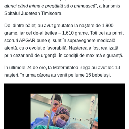
atunci când inima e pregătită să o primească
”, a transmis
Spitalul Județean Timișoara.
Doi dintre băieți au avut greutatea la naștere de 1.900
grame, iar cel de-al treilea – 1.610 grame. Toți trei au primit
scoruri APGAR bune și sunt în supraveghere medicală
atentă, cu o evoluție favorabilă. Nașterea a fost realizată
prin cezariană de urgență, în condiții de maximă siguranță.
În ultimele 24 de ore, la Maternitatea Bega au avut loc 13
nașteri, în urma cărora au venit pe lume 16 bebeluși.