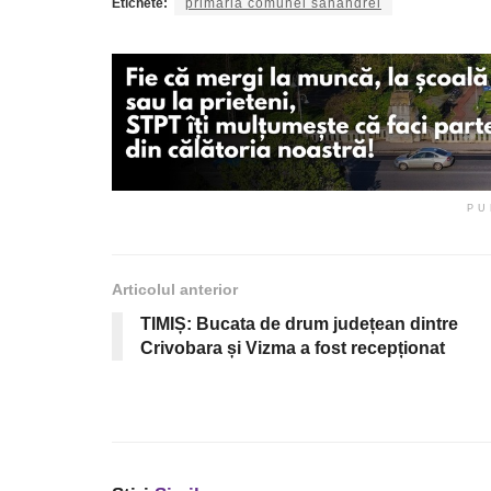
Etichete:
primăria comunei sânandrei
PU
Articolul anterior
TIMIȘ: Bucata de drum județean dintre
Crivobara și Vizma a fost recepționat