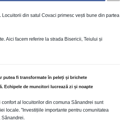
 Locuitorii din satul Covaci primesc vești bune din partea
e. Aici facem referire la strada Bisericii, Teiului și
 putea fi transformate în peleți și brichete
ă. Echipele de muncitori lucrează zi și noapte
și confort al locuitorilor din comuna Sânandrei sunt
iei locale. ”Investițiile importante pentru comunitatea
a Sânandrei.