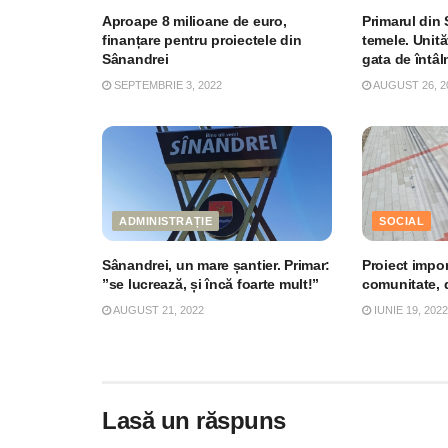
Aproape 8 milioane de euro,
Primarul din
finanțare pentru proiectele din
temele. Unită
Sânandrei
gata de întâl
SEPTEMBRIE 3, 2022
AUGUST 26, 2
ADMINISTRAȚIE
SOCIAL
Sânandrei, un mare șantier. Primar:
Proiect impo
”se lucrează, și încă foarte mult!”
comunitate, 
AUGUST 21, 2022
IUNIE 19, 2022
Lasă un răspuns