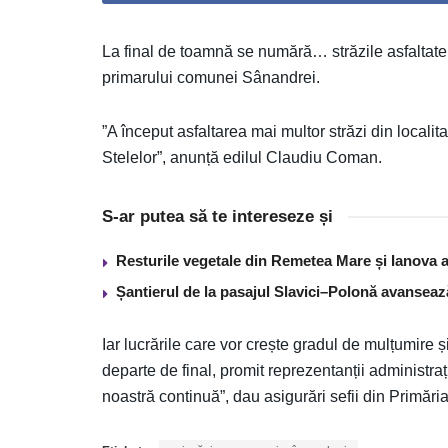
La final de toamnă se numără… străzile asfaltate.
primarului comunei Sânandrei.
”A început asfaltarea mai multor străzi din localitat
Stelelor”, anunță edilul Claudiu Coman.
S-ar putea să te intereseze și
Resturile vegetale din Remetea Mare și Ianova ar
Șantierul de la pasajul Slavici–Polonă avanseaz
Iar lucrările care vor crește gradul de mulțumire 
departe de final, promit reprezentanții administraț
noastră continuă”, dau asigurări sefii din Primări