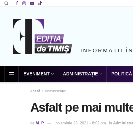
INFORMAȚII Î
EVENIMENT
ADMINISTRAȚIE
POLITICĂ
Acasă
Administrație
Asfalt pe mai multe
de
M. P.
noiembrie 23, 2021 ◦ 8:02 pm
in
Administra