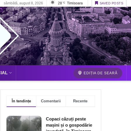
sâmbătă, august 8, 2026
28
Timisoara
°C
SAVED POSTS
IAL
EDIȚIA DE SEARĂ
În tendințe
Comentarii
Recente
Copaci căzuți peste
mașini și o gospodărie