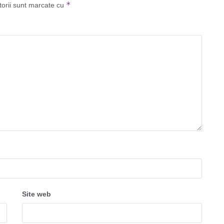
*
torii sunt marcate cu
Site web