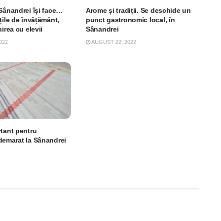
 Sânandrei își face…
Arome și tradiții. Se deschide un
țile de învățământ,
punct gastronomic local, în
nirea cu elevii
Sânandrei
022
AUGUST 22, 2022
rtant pentru
demarat la Sânandrei