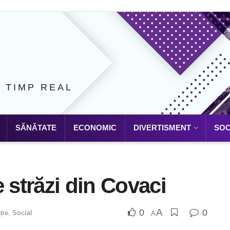
N TIMP REAL
SĂNĂTATE
ECONOMIC
DIVERTISMENT
SOC
 străzi din Covaci
A
0
0
ție
,
Social
A