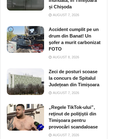
inundată, în Timișoara
și Chișoda
AUGUST 7, 2026
Accident cumplit pe un
drum din Banat! Un
şofer a murit carbonizat
FOTO
AUGUST 8, 2026
Zeci de posturi scoase
la concurs de Spitalul
Județean din Timișoara
AUGUST 7, 2026
„Regele TikTok-ului”,
reţinut de poliţiştii din
Timişoara pentru
provocări scandaloase
AUGUST 7, 2026