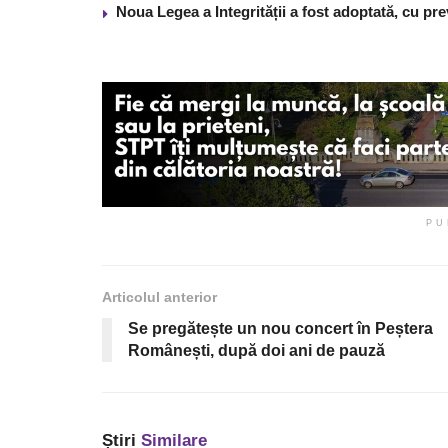
Noua Legea a Integrității a fost adoptată, cu pre
PU
Articolul anterior
Se pregătește un nou concert în Peștera
Românești, după doi ani de pauză
Știri
Similare