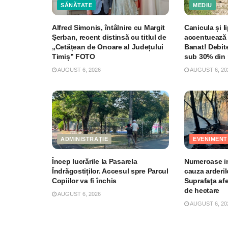
SĂNĂTATE
MEDIU
Alfred Simonis, întâlnire cu Margit
Canicula și li
Şerban, recent distinsă cu titlul de
accentuează 
„Cetățean de Onoare al Județului
Banat! Debite
Timiș” FOTO
sub 30% din 
AUGUST 6, 2026
AUGUST 6, 20
ADMINISTRAȚIE
EVENIMENT
Încep lucrările la Pasarela
Numeroase in
Îndrăgostiților. Accesul spre Parcul
cauza arderil
Copiilor va fi închis
Suprafaţa af
de hectare
AUGUST 6, 2026
AUGUST 6, 20