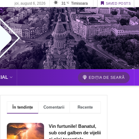
joi, august 6, 2026
31
Timisoara
°C
SAVED POSTS
IAL
EDIȚIA DE SEARĂ
În tendințe
Comentarii
Recente
Vin furtunile! Banatul,
sub cod galben de vijelii