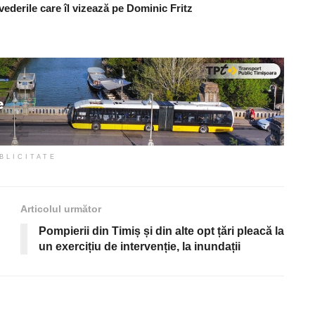
vederile care îl vizează pe Dominic Fritz
BLICITATE
Articolul următor
Pompierii din Timiș și din alte opt țări pleacă la
un exercițiu de intervenție, la inundații