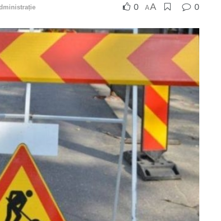
A
0
0
dministrație
A