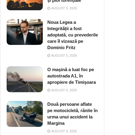
şi ploi torenţiale
AUGUST 5, 2026
Noua Legea a
Integrității a fost
adoptată, cu prevederile
care îl vizează pe
Dominic Fritz
AUGUST 5, 2026
O maşină a luat foc pe
autostrada A1, în
apropiere de Timişoara
AUGUST 6, 2026
Două persoane aflate
pe motocicletă, rănite în
urma unui accident la
Margina
AUGUST 6, 2026