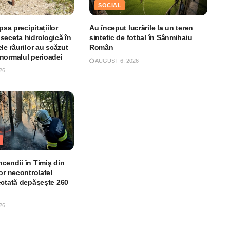
SOCIAL
psa precipitațiilor
Au început lucrările la un teren
seceta hidrologică în
sintetic de fotbal în Sânmihaiu
le râurilor au scăzut
Român
normalul perioadei
AUGUST 6, 2026
26
cendii în Timiş din
or necontrolate!
ectată depăşeşte 260
26