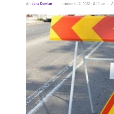
de
Ioana Damian
octombrie 13, 2022 ◦ 8:19 am
in
A