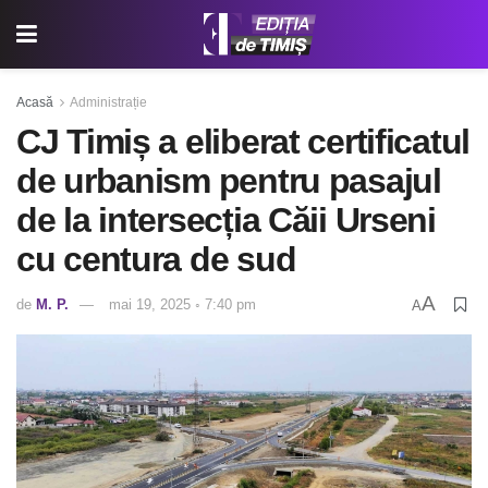
Acasă
Administrație
CJ Timiș a eliberat certificatul
de urbanism pentru pasajul
de la intersecția Căii Urseni
cu centura de sud
A
de
M. P.
mai 19, 2025 ◦ 7:40 pm
A