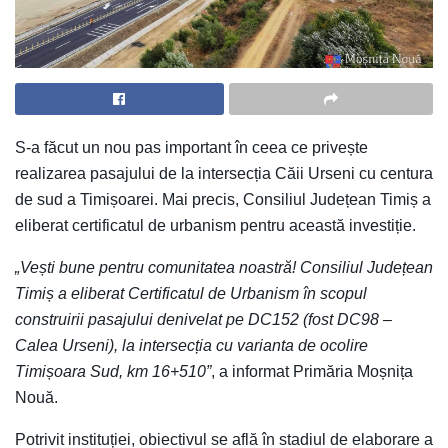
S-a făcut un nou pas important în ceea ce privește
realizarea pasajului de la intersecția Căii Urseni cu centura
de sud a Timișoarei. Mai precis, Consiliul Județean Timiș a
eliberat certificatul de urbanism pentru această investiție.
„Vești bune pentru comunitatea noastră! Consiliul Județean
Timiș a eliberat Certificatul de Urbanism în scopul
construirii pasajului denivelat pe DC152 (fost DC98 –
Calea Urseni), la intersecția cu varianta de ocolire
Timișoara Sud, km 16+510”
, a informat Primăria Moșnița
Nouă.
Potrivit instituției, obiectivul se află în stadiul de elaborare a