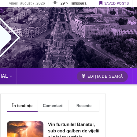
vineri, august 7, 2026
29
Timisoara
°C
SAVED POSTS
IAL
EDIȚIA DE SEARĂ
În tendințe
Comentarii
Recente
Vin furtunile! Banatul,
sub cod galben de vijelii