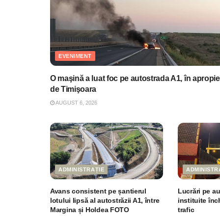
EVENIMENT
O maşină a luat foc pe autostrada A1, în apropie
de Timişoara
AUGUST 6, 2026
ADMINISTRAȚIE
ADMINISTR
Avans consistent pe șantierul
Lucrări pe au
lotului lipsă al autostrăzii A1, între
instituite în
Margina și Holdea FOTO
trafic