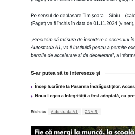
Pe sensul de deplasare Timișoara – Sibiu – (cale
(Faget) va fi închis în data de 01.11.2024 (vineri),
„
Precizăm că măsura de închidere a accesului în s
Autostrada A1, va fi instituită pentru a permite ex
benzile de accelerare și de decelerare
”, a infor
S-ar putea să te intereseze și
Încep lucrările la Pasarela Îndrăgostiților. Acces
Noua Legea a Integrității a fost adoptată, cu pre
Etichete:
Autostrada A1
CNAIR