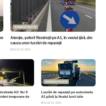
ADMINISTRAȚIE
re
Atenţie, şoferi! Restricţii pe A1, în vestul ţării, din
cauza unor lucrări de reparaţii
IULIE 30, 2026
AȚIE
ADMINISTRAȚIE
tostrada A1! Vor fi
Lucrări de reparaţii pe autostrada
chideri temporare de
A1 până la finalul lunii iulie
IULIE 15, 2026