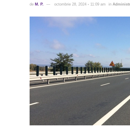
de
M. P.
octombrie 28, 2024 ◦ 11:09 am
in
Administr