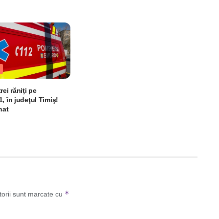
rei răniţi pe
, în judeţul Timiş!
nat
*
torii sunt marcate cu