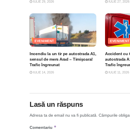
IULIE 29, 2026
IULIE 27, 2026
EVENIMENT
EVENIMENT
Incendiu la un tir pe autostrada A1,
Accident cu t
sensul de mers Arad – Timişoara!
autostrada A1
Trafic îngreunat
Trafic îngreu
IULIE 14, 2026
IULIE 11, 2026
Lasă un răspuns
Adresa ta de email nu va fi publicată.
Câmpurile obliga
*
Comentariu