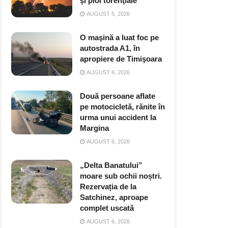
şi ploi torenţiale
AUGUST 5, 2026
O maşină a luat foc pe
autostrada A1, în
apropiere de Timişoara
AUGUST 6, 2026
Două persoane aflate
pe motocicletă, rănite în
urma unui accident la
Margina
AUGUST 6, 2026
„Delta Banatului”
moare sub ochii noștri.
Rezervația de la
Satchinez, aproape
complet uscată
AUGUST 6, 2026