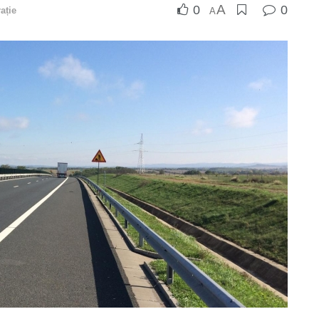
A
0
0
ație
A