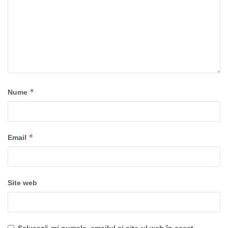
*
Nume
*
Email
Site web
Salvează-mi numele, emailul și site-ul web în acest