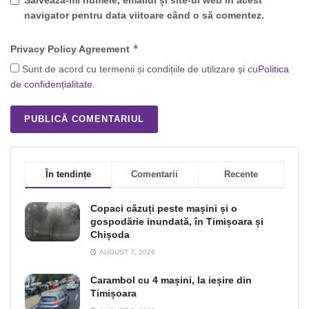
navigator pentru data viitoare când o să comentez.
*
Privacy Policy Agreement
Sunt de acord cu termenii și condițiile de utilizare și cu
Politica
de confidențialitate
.
În tendințe
Comentarii
Recente
Copaci căzuți peste mașini și o
gospodărie inundată, în Timișoara și
Chișoda
AUGUST 7, 2026
Carambol cu 4 mașini, la ieșire din
Timișoara