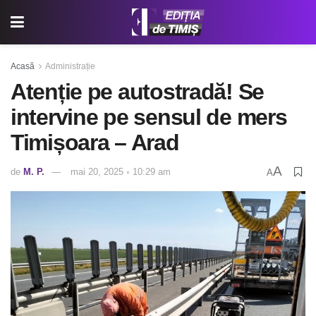
Acasă
Administrație
Atenție pe autostradă! Se
intervine pe sensul de mers
Timișoara – Arad
A
de
M. P.
mai 20, 2025 ◦ 10:29 am
A