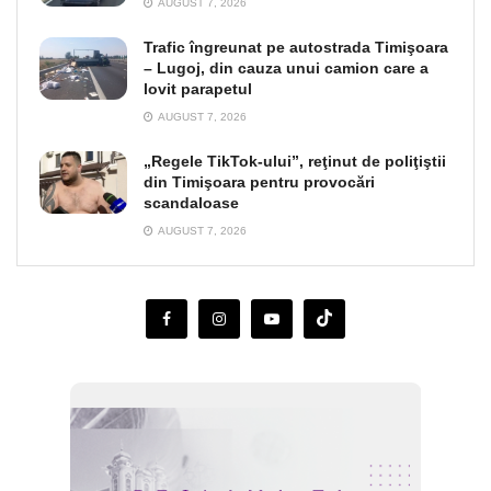
AUGUST 7, 2026
Trafic îngreunat pe autostrada Timişoara
– Lugoj, din cauza unui camion care a
lovit parapetul
AUGUST 7, 2026
„Regele TikTok-ului”, reţinut de poliţiştii
din Timişoara pentru provocări
scandaloase
AUGUST 7, 2026