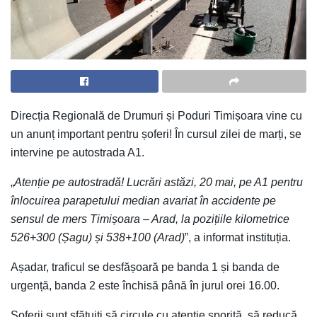
Direcția Regională de Drumuri și Poduri Timișoara vine cu
un anunț important pentru șoferi! În cursul zilei de marți, se
intervine pe autostrada A1.
„
Atenție pe autostradă! Lucrări astăzi, 20 mai, pe A1 pentru
înlocuirea parapetului median avariat în accidente pe
sensul de mers Timișoara – Arad, la pozițiile kilometrice
526+300 (Șagu) și 538+100 (Arad)
”, a informat instituția.
Așadar, traficul se desfășoară pe banda 1 și banda de
urgență, banda 2 este închisă până în jurul orei 16.00.
Șoferii sunt sfătuiți să circule cu atenție sporită, să reducă