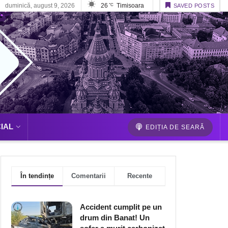
duminică, august 9, 2026
26
Timisoara
°C
SAVED POSTS
IAL
EDIȚIA DE SEARĂ
În tendințe
Comentarii
Recente
Accident cumplit pe un
drum din Banat! Un