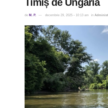
Timiș de Ungaria
de
M. P.
decembrie 29, 2025 ◦ 10:13 am
in
Administ