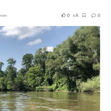
A
0
0
rație
A