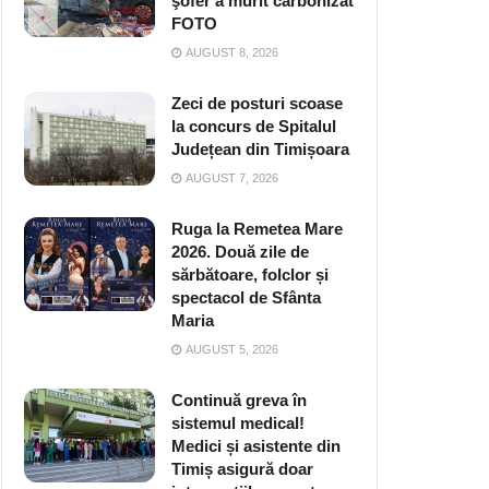
şofer a murit carbonizat
FOTO
AUGUST 8, 2026
Zeci de posturi scoase
la concurs de Spitalul
Județean din Timișoara
AUGUST 7, 2026
Ruga la Remetea Mare
2026. Două zile de
sărbătoare, folclor și
spectacol de Sfânta
Maria
AUGUST 5, 2026
Continuă greva în
sistemul medical!
Medici și asistente din
Timiș asigură doar