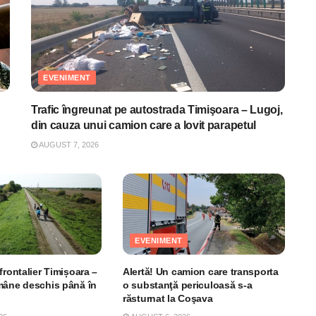
EVENIMENT
Trafic îngreunat pe autostrada Timişoara – Lugoj,
din cauza unui camion care a lovit parapetul
AUGUST 7, 2026
EVENIMENT
frontalier Timișoara –
Alertă! Un camion care transporta
mâne deschis până în
o substanţă periculoasă s-a
răsturnat la Coşava