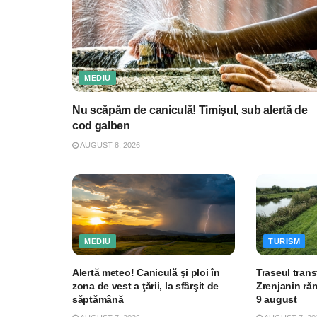
MEDIU
Nu scăpăm de caniculă! Timişul, sub alertă de
cod galben
AUGUST 8, 2026
MEDIU
TURISM
Alertă meteo! Caniculă şi ploi în
Traseul trans
zona de vest a ţării, la sfârşit de
Zrenjanin ră
săptămână
9 august