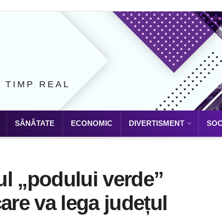
N TIMP REAL
SĂNĂTATE
ECONOMIC
DIVERTISMENT
SOC
ul „podului verde”
are va lega județul