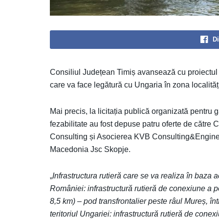
Di
Consiliul Județean Timiș avansează cu proiectul 
care va face legătură cu Ungaria în zona localită
Mai precis, la licitația publică organizată pentru
fezabilitate au fost depuse patru oferte de către 
Consulting și Asocierea KVB Consulting&Engineeri
Macedonia Jsc Skopje.
„
Infrastructura rutieră care se va realiza în baza a
României: infrastructură rutieră de conexiune a p
8,5 km) – pod transfrontalier peste râul Mureș, între
teritoriul Ungariei: infrastructură rutieră de cone