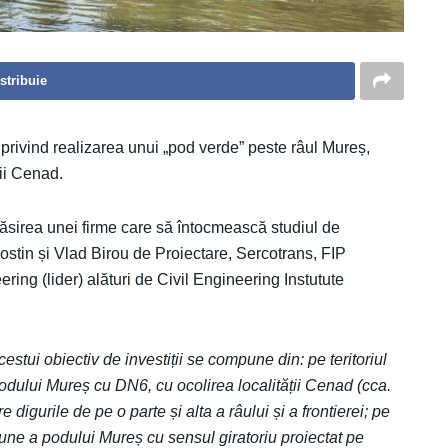
stribuie
privind realizarea unui „pod verde” peste râul Mureș,
ții Cenad.
 găsirea unei firme care să întocmească studiul de
Costin și Vlad Birou de Proiectare, Sercotrans, FIP
ng (lider) alături de Civil Engineering Instutute
cestui obiectiv de investiții se compune din: pe teritoriul
odului Mureș cu DN6, cu ocolirea localității Cenad (cca.
 digurile de pe o parte și alta a râului și a frontierei; pe
xiune a podului Mureș cu sensul giratoriu proiectat pe