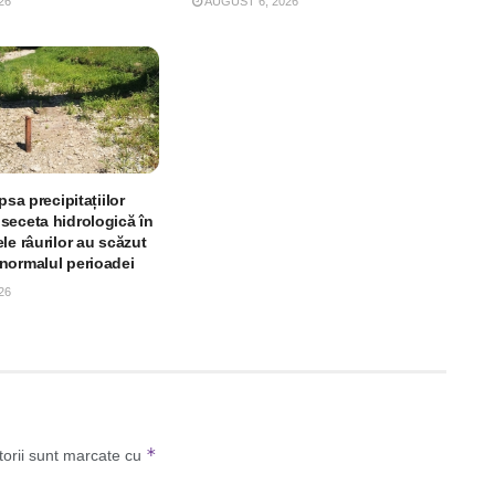
26
AUGUST 6, 2026
psa precipitațiilor
seceta hidrologică în
le râurilor au scăzut
normalul perioadei
26
*
torii sunt marcate cu