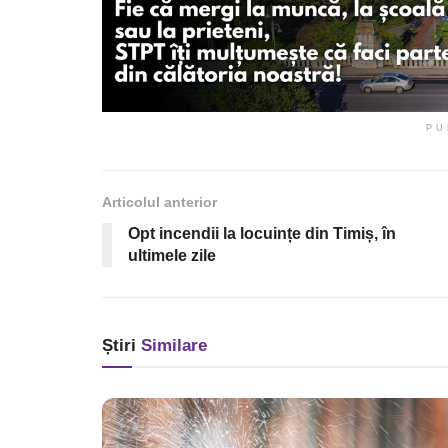
PU
Articolul anterior
Opt incendii la locuințe din Timiș, în
ultimele zile
Știri
Similare