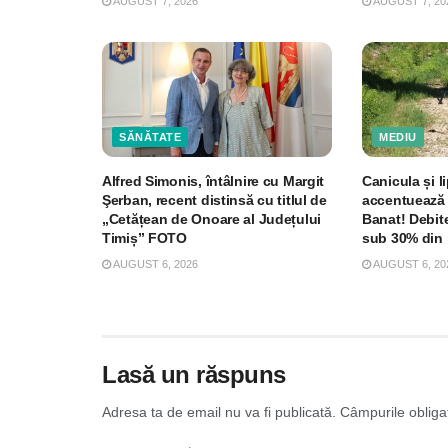
AUGUST 7, 2026
AUGUST 7, 20
SĂNĂTATE
MEDIU
Alfred Simonis, întâlnire cu Margit
Canicula și li
Şerban, recent distinsă cu titlul de
accentuează 
„Cetățean de Onoare al Județului
Banat! Debite
Timiș” FOTO
sub 30% din 
AUGUST 6, 2026
AUGUST 6, 20
Lasă un răspuns
Adresa ta de email nu va fi publicată.
Câmpurile obliga