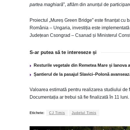
partea maghiară
”, aflăm din anunțul de participare 
Proiectul „Mureș Green Bridge” este finanțat cu ba
România – Ungaria, investiția este implementată 
Județean Csongrad – Csanad și Ministerul Constru
S-ar putea să te intereseze și
Resturile vegetale din Remetea Mare și Ianova ar
Șantierul de la pasajul Slavici–Polonă avanseaz
Valoarea estimată pentru realizarea studiului de f
Documentația ar trebui să fie finalizată în 11 luni.
Etichete:
CJ Timis
Judetul Timis