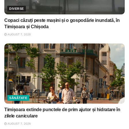
DIVERSE
Copaci căzuți peste mașini și o gospodărie inundată, în
Timișoara și Chișoda
AUGUST 7, 2026
SĂNĂTATE
Timișoara extinde punctele de prim ajutor și hidratare în
zilele caniculare
AUGUST 7, 2026