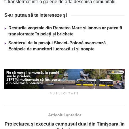
fi transformat într-o galerie de artă deschisă comunității.
S-ar putea să te intereseze și
Resturile vegetale din Remetea Mare și Ianova ar putea fi
transformate în peleți și brichete
Șantierul de la pasajul Slavici–Polonă avansează.
Echipele de muncitori lucrează zi și noapte
PUBLICITATE
Articolul anterior
Proiectarea și execuția campusul dual din Timișoara, în