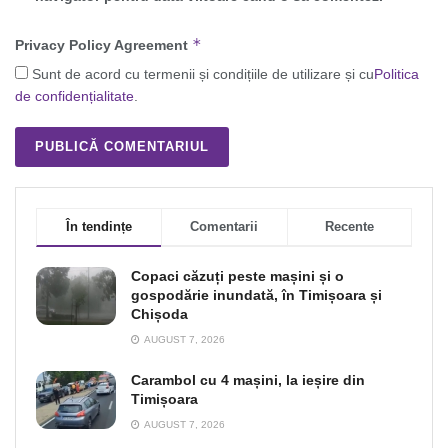
*
Privacy Policy Agreement
Sunt de acord cu termenii și condițiile de utilizare și cu
Politica
de confidențialitate
.
În tendințe
Comentarii
Recente
Copaci căzuți peste mașini și o
gospodărie inundată, în Timișoara și
Chișoda
AUGUST 7, 2026
Carambol cu 4 mașini, la ieșire din
Timișoara
AUGUST 7, 2026