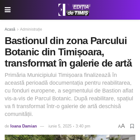
Acasă
Administrație
Bastionul din zona Parcului
Botanic din Timișoara,
transformat în galerie de artă
Primăria Municipiului Timișoara finalizează în
această perioadă documentația pentru reabilitarea,
cu fonduri europene, a segmentului de Bastion aflat
vis-a-vis de Parcul Botanic. După reabilitare, spațiul
va fi transformat într-o galerie de artă deschisă
comunității.
A
de
Ioana Damian
iunie 5, 2025 ◦ 3:40 pm
A