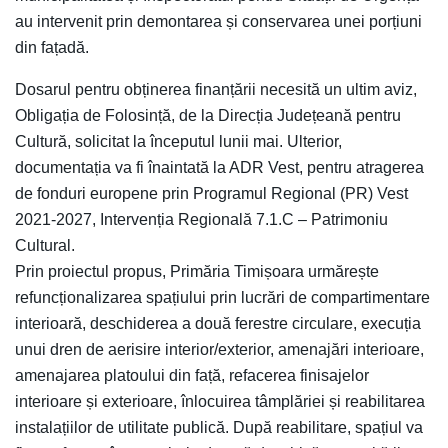
au intervenit prin demontarea și conservarea unei porțiuni
din fațadă.
Dosarul pentru obținerea finanțării necesită un ultim aviz,
Obligația de Folosință, de la Direcția Județeană pentru
Cultură, solicitat la începutul lunii mai. Ulterior,
documentația va fi înaintată la ADR Vest, pentru atragerea
de fonduri europene prin Programul Regional (PR) Vest
2021-2027, Intervenția Regională 7.1.C – Patrimoniu
Cultural.
Prin proiectul propus, Primăria Timișoara urmărește
refuncționalizarea spațiului prin lucrări de compartimentare
interioară, deschiderea a două ferestre circulare, execuția
unui dren de aerisire interior/exterior, amenajări interioare,
amenajarea platoului din față, refacerea finisajelor
interioare și exterioare, înlocuirea tâmplăriei și reabilitarea
instalațiilor de utilitate publică. După reabilitare, spațiul va