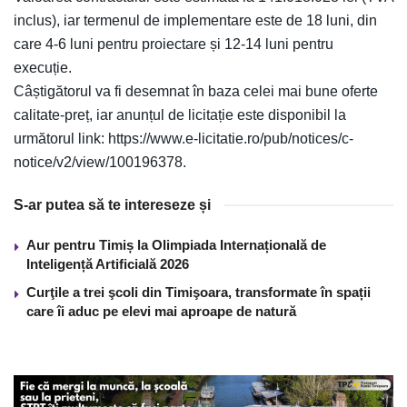
inclus), iar termenul de implementare este de 18 luni, din
care 4-6 luni pentru proiectare și 12-14 luni pentru
execuție.
Câștigătorul va fi desemnat în baza celei mai bune oferte
calitate-preț, iar anunțul de licitație este disponibil la
următorul link: https://www.e-licitatie.ro/pub/notices/c-
notice/v2/view/100196378.
S-ar putea să te intereseze și
Aur pentru Timiș la Olimpiada Internațională de
Inteligență Artificială 2026
Curţile a trei şcoli din Timişoara, transformate în spații
care îi aduc pe elevi mai aproape de natură