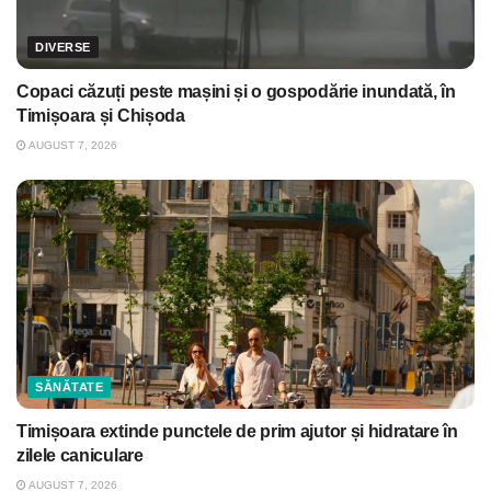
DIVERSE
Copaci căzuți peste mașini și o gospodărie inundată, în
Timișoara și Chișoda
AUGUST 7, 2026
SĂNĂTATE
Timișoara extinde punctele de prim ajutor și hidratare în
zilele caniculare
AUGUST 7, 2026