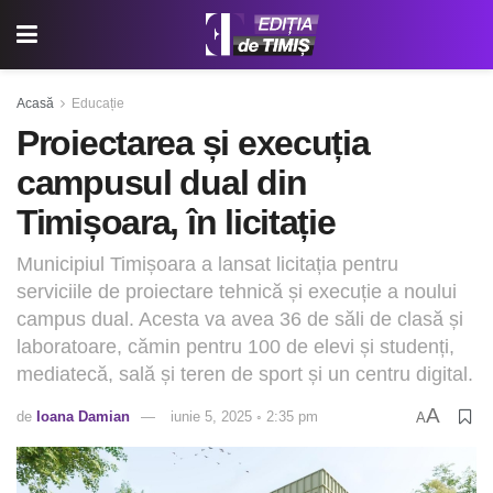
Acasă
Educație
Proiectarea și execuția
campusul dual din
Timișoara, în licitație
Municipiul Timișoara a lansat licitația pentru
serviciile de proiectare tehnică și execuție a noului
campus dual. Acesta va avea 36 de săli de clasă și
laboratoare, cămin pentru 100 de elevi și studenți,
mediatecă, sală și teren de sport și un centru digital.
A
de
Ioana Damian
iunie 5, 2025 ◦ 2:35 pm
A