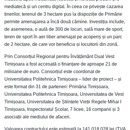
mediatecă și un centru digital. În ceea ce privește cazarea
tinerilor, terenul de 3 hectare pus la dispoziție de Primărie
permite amenajarea a încă două cămine. Investiția include,
de asemenea, o aulă de 300 de locuri, sală mare de sport,
teren de sport în aer liber amenajat pe acoperiș și un parc
de 2 hectare, de care vor beneficia și locuitorii din zonă.
Prin Consorțiul Regional pentru Învățământ Dual Vest
Timișoara a fost accesată o finanțare de aproape 21 de
milioane de euro. Consorțiul este coordonat de
Universitatea Politehnica Timișoara – lider de proiect – și
este format din 31 de parteneri: Primăria Timișoara,
Universitatea Politehnica Timișoara, Universitatea de Vest
Timișoara, Universitatea de Științele Vieții Regele Mihai I
Timișoara, Inspectoratul Școlar, 7 licee, 16 companii și 3
asociații ale mediului de afaceri.
Valoarea contractului este estimată la 141.018.028 lei (TVA